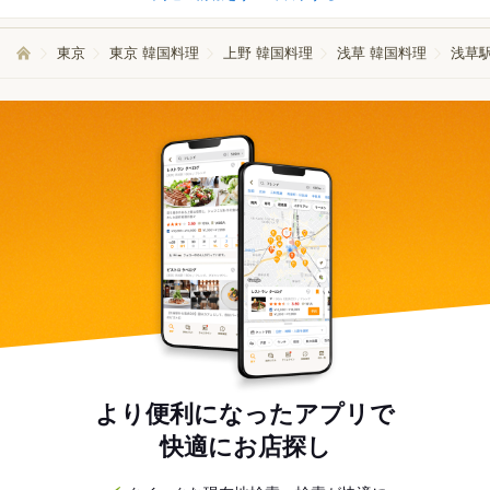
東京
東京 韓国料理
上野 韓国料理
浅草 韓国料理
浅草
より便利になったアプリで
快適にお店探し