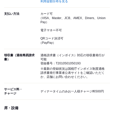
利用金額分布を見る
支払い方法
カード可
（VISA、Master、JCB、AMEX、Diners、Union
Pay）
電子マネー不可
QRコード決済可
（PayPay）
領収書（適格簡易請求
適格請求書（インボイス）対応の領収書発行が
書）
可能
登録番号：T2010501050193
※最新の登録状況は国税庁インボイス制度適格
請求書発行事業者公表サイトをご確認いただく
か、店舗にお問い合わせください。
サービス料・
ディナータイムのみお一人様チャージ料500円
チャージ
席・設備