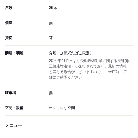
席数
36席
個室
無
貸切
可
禁煙・喫煙
分煙（加熱式たばこ限定）
2020年4月1日より受動喫煙対策に関する法律(改
正健康増進法）が施行されており、最新の情報
と異なる場合がございますので、ご来店前に店
舗にご確認ください。
駐車場
無
空間・設備
オシャレな空間
メニュー