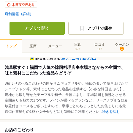
本日夜空席あり
店舗情報（詳細）
アプリで開く
アプリで保存
写真
口コミ
クーポン
トップ
座席
メニュー
827
117
1
50
貯まる・使える
ディナーで人数×
pt
浅草駅すぐ！福岡で人気の韓国料理店◆本場さながらの空間で、
味と素材にこだわった逸品をどうぞ
3種より選べるこだわりの国産サムギョプサルや、秘伝のタレで焼き上げたヤ
ンコプチャン等、素材にこだわった逸品を提供する【小さな韓国 あぷろ】。
現地から取り寄せたテーブルや椅子、食器により、本場韓国を彷彿とさせる
空間造りも魅力の1つです。メインが選べるプランなど、リーズナブルな飲み
放題付きコースもございますので、季節ごとのちょっとしたお集まりにも最
適◎仕事帰りの1杯や女子会などにも気軽にご利用ください
...
続きを読む
お店のこだわり