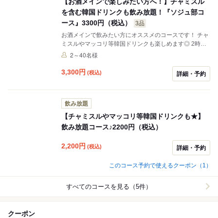
【お酒メインで楽しみたい方へ！】チャミスル
を含む韓国ドリンクも飲み放題！『ソジュ部コ
ース』3300円（税込）
3品
お酒メインで飲みたい方にオススメのコースです！ チャ
ミスルやマッコリ等韓国ドリンクも楽しめます◎ 2時間
飲み放題付き♪
2～40名様
3,300
円
(税込)
詳細・予約
飲み放題
【チャミスルやマッコリ等韓国ドリンクも★】
飲み放題コース♪2200円（税込）
2,200
円
(税込)
詳細・予約
このコース予約で使えるクーポン（1）
すべてのコースを見る（5件）
クーポン