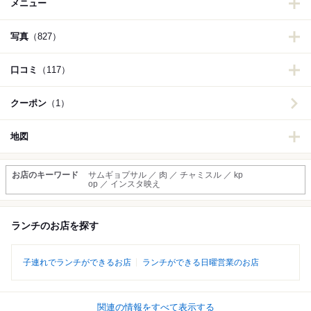
メニュー
写真
（827）
口コミ
（117）
クーポン
（1）
地図
お店のキーワード
サムギョプサル ／ 肉 ／ チャミスル ／ kp
op ／ インスタ映え
ランチのお店を探す
子連れでランチができるお店
ランチができる日曜営業のお店
関連の情報をすべて表示する