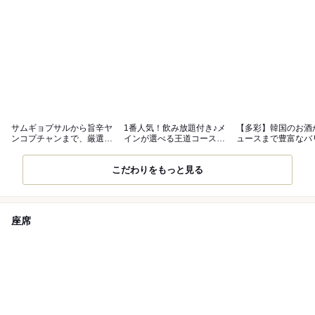
サムギョプサルから旨辛ヤ
1番人気！飲み放題付き♪メ
【多彩】韓国のお酒
ンコプチャンまで、厳選素
インが選べる王道コース
ュースまで豊富なバ
材に自信あり
4,400円
ションが魅力
こだわりをもっと見る
座席