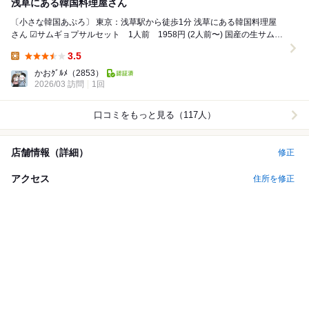
浅草にある韓国料理屋さん
〔小さな韓国あぷろ〕 東京：浅草駅から徒歩1分 浅草にある韓国料理屋
さん ☑︎サムギョプサルセット 1人前 1958円 (2人前〜) 国産の生サムギ
ョプサルが...
3.5
Lunch:
かおｸﾞﾙﾒ
（2853）
2026/03 訪問
1回
口コミをもっと見る（117人）
店舗情報（詳細）
修正
アクセス
住所を修正