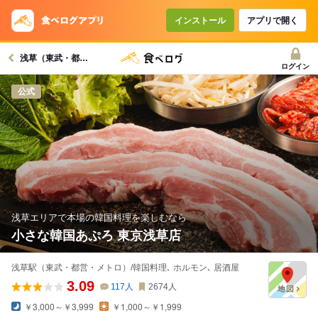
コースで使えるクーポン
戻る
インストール
アプリで開く
浅草（東武・都営・メトロ）駅グルメへ
クーポンを利用せず予約する
ログイン
公式
浅草エリアで本場の韓国料理を楽しむなら
小さな韓国あぷろ 東京浅草店
浅草駅（東武・都営・メトロ）/韓国料理､ ホルモン､ 居酒屋
3.09
117
人
2674
人
￥3,000～￥3,999
￥1,000～￥1,999