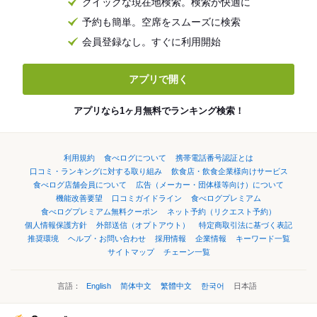
クイックな現在地検索。検索が快適に
予約も簡単。空席をスムーズに検索
会員登録なし。すぐに利用開始
アプリで開く
アプリなら1ヶ月無料でランキング検索！
利用規約
食べログについて
携帯電話番号認証とは
口コミ・ランキングに対する取り組み
飲食店・飲食企業様向けサービス
食べログ店舗会員について
広告（メーカー・団体様等向け）について
機能改善要望
口コミガイドライン
食べログプレミアム
食べログプレミアム無料クーポン
ネット予約（リクエスト予約）
個人情報保護方針
外部送信（オプトアウト）
特定商取引法に基づく表記
推奨環境
ヘルプ・お問い合わせ
採用情報
企業情報
キーワード一覧
サイトマップ
チェーン一覧
言語：
English
简体中文
繁體中文
한국어
日本語