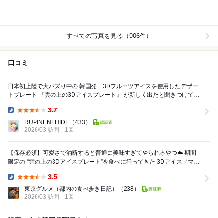
すべての写真を見る（906件）
口コミ
日本初上陸で大バズり中の 韓国発 3Dフルーツアイスを使用したデザー
トプレート 『雲の上の3Dアイスプレート』 が新しく出たと聞きつけて堪
能したくやってきました。 ...
3.7
Dinner:
RUPINENEHIDE
（433）
2026/03 訪問
1回
【保存必須】可愛さで油断すると普通に美味すぎてやられるやつ☁️ 期間
限定の “雲の上の3Dアイスプレート”を食べに行ってきた 3Dアイス（マン
ゴー味）なんだけど… ...
3.5
Dinner:
東京グルメ（都内の食べ歩き日記）
（238）
2026/03 訪問
1回