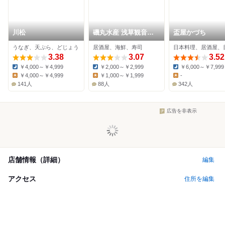
川松
磯丸水産 浅草観音通
盃屋かづち
り店
うなぎ、天ぷら、どじょう
居酒屋、海鮮、寿司
3.38
3.07
3.52
￥4,000～￥4,999
￥2,000～￥2,999
￥6,000～￥7,999
Dinner:
Dinner:
Dinner:
￥4,000～￥4,999
￥1,000～￥1,999
-
Lunch:
Lunch:
Lunch:
141人
88人
342人
広告を非表示
店舗情報（詳細）
編集
アクセス
住所を編集