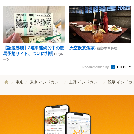
【話題沸騰】3連単連続的中の競
天空飲茶酒家
(銀座/中華料理)
馬予想サイト、ついに判明
PR(ル
ーツ)
Recommended by
東京
東京 インドカレー
上野 インドカレー
浅草 インドカ