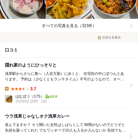
すべての写真を見る（323件）
広告を非表示
口コミ
隠れ家のようにひっそりと
浅草駅からさらに奥へ（入谷方面）に歩くと、 住宅街の中にぽつんとあ
ります。 予約は（少なくともランチタイム）不可のようなので、オープ
ンと同時に訪問。 先客2組、その後はど...
3.7
Lunch:
はむぼう
（175）
2026/02 訪問
1回
ウラ浅草じゃなしオク浅草カレー
並んでますか？ そう聞いた女性はしばらくして 時間がないのでどうぞと
先頭を譲ってくれた でもワンオペで10人も入るか入んないか 先頭でも15
分は待ったような ...