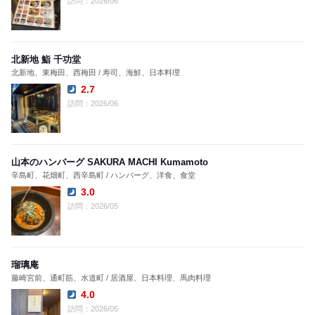
訪問：2026/06
北新地 鮨 千功堂
北新地、東梅田、西梅田 / 寿司、海鮮、日本料理
2.7
Dinner:
訪問：2026/06
山本のハンバーグ SAKURA MACHI Kumamoto
辛島町、花畑町、西辛島町 / ハンバーグ、洋食、食堂
3.0
Dinner:
訪問：2026/05
瑠璃庵
藤崎宮前、通町筋、水道町 / 居酒屋、日本料理、馬肉料理
4.0
Dinner:
訪問：2026/05