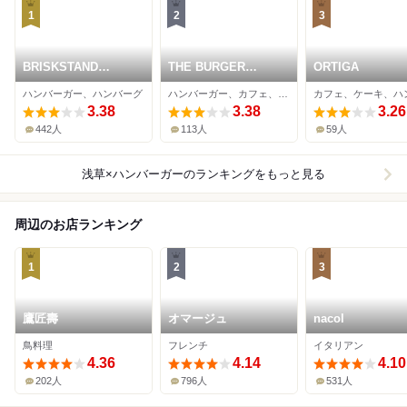
1
2
3
BRISKSTAND
THE BURGER
ORTIGA
ASAKUSA
CRAFT
ハンバーガー、ハンバーグ
ハンバーガー、カフェ、バー
3.38
3.38
3.26
442人
113人
59人
浅草×ハンバーガー
のランキングをもっと見る
周辺のお店ランキング
1
2
3
鷹匠壽
オマージュ
nacol
鳥料理
フレンチ
イタリアン
4.36
4.14
4.10
202人
796人
531人