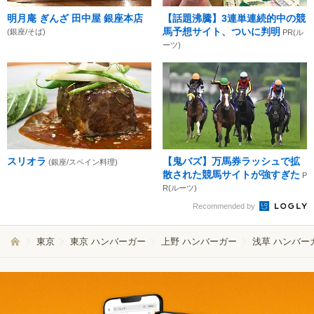
明月庵 ぎんざ 田中屋 銀座本店
【話題沸騰】3連単連続的中の競
馬予想サイト、ついに判明
(銀座/そば)
PR(ル
ーツ)
スリオラ
【鬼バズ】万馬券ラッシュで拡
(銀座/スペイン料理)
散された競馬サイトが強すぎた
P
R(ルーツ)
Recommended by
東京
東京 ハンバーガー
上野 ハンバーガー
浅草 ハンバー