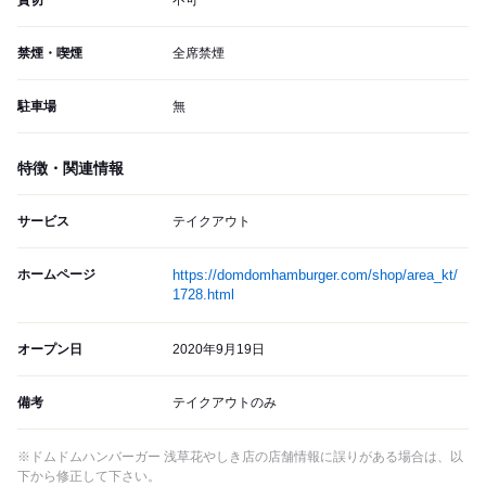
貸切
不可
禁煙・喫煙
全席禁煙
駐車場
無
特徴・関連情報
サービス
テイクアウト
ホームページ
https://domdomhamburger.com/shop/area_kt/
1728.html
オープン日
2020年9月19日
備考
テイクアウトのみ
※ドムドムハンバーガー 浅草花やしき店の店舗情報に誤りがある場合は、以
下から修正して下さい。