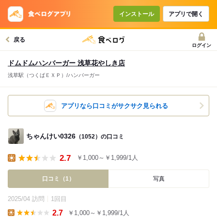
インストール
アプリで開く
戻る
ログイン
ドムドムハンバーガー 浅草花やしき店
浅草駅（つくばＥＸＰ）/ハンバーガー
アプリなら口コミがサクサク見られる
ちゃんけい0326
（1052）の口コミ
2.7
￥1,000～￥1,999/1人
Lunch
口コミ（1）
写真
2025/04 訪問
1回目
2.7
￥1,000～￥1,999/1人