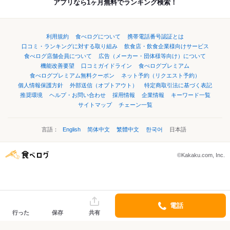
アプリなら1ヶ月無料でランキング検索！
利用規約
食べログについて
携帯電話番号認証とは
口コミ・ランキングに対する取り組み
飲食店・飲食企業様向けサービス
食べログ店舗会員について
広告（メーカー・団体様等向け）について
機能改善要望
口コミガイドライン
食べログプレミアム
食べログプレミアム無料クーポン
ネット予約（リクエスト予約）
個人情報保護方針
外部送信（オプトアウト）
特定商取引法に基づく表記
推奨環境
ヘルプ・お問い合わせ
採用情報
企業情報
キーワード一覧
サイトマップ
チェーン一覧
言語：
English
简体中文
繁體中文
한국어
日本語
©Kakaku.com, Inc.
電話
行った
保存
共有