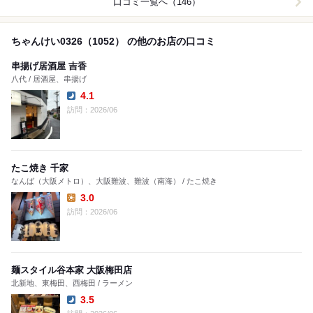
口コミ一覧へ（146）
ちゃんけい0326（1052） の他のお店の口コミ
串揚げ居酒屋 吉香
八代 / 居酒屋、串揚げ
4.1
Dinner:
訪問：2026/06
たこ焼き 千家
なんば（大阪メトロ）、大阪難波、難波（南海） / たこ焼き
3.0
Lunch:
訪問：2026/06
麺スタイル谷本家 大阪梅田店
北新地、東梅田、西梅田 / ラーメン
3.5
Dinner: