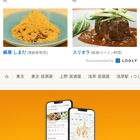
m)
m)
銀座 しまだ
スリオラ
(東銀座/割烹)
(銀座/スペイン料理)
Recommended by
東京
東京 居酒屋
上野 居酒屋
浅草 居酒屋
浅草駅（つく