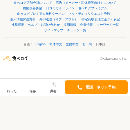
食べログ店舗会員について
広告（メーカー・団体様等向け）について
機能改善要望
口コミガイドライン
食べログプレミアム
食べログプレミアム無料クーポン
ネット予約（リクエスト予約）
個人情報保護方針
外部送信（オプトアウト）
特定商取引法に基づく表記
推奨環境
ヘルプ・お問い合わせ
採用情報
企業情報
キーワード一覧
サイトマップ
チェーン一覧
言語：
English
简体中文
繁體中文
한국어
日本語
©Kakaku.com, Inc.
電話・ネット予約
行った
保存
共有