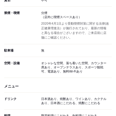
貸切
不可
禁煙・喫煙
分煙
（店外に喫煙スペースあり）
2020年4月1日より受動喫煙対策に関する法律(改
正健康増進法）が施行されており、最新の情報
と異なる場合がございますので、ご来店前に店
舗にご確認ください。
駐車場
無
空間・設備
オシャレな空間、落ち着いた空間、カウンター
席あり、オープンテラスあり、スポーツ観戦
可、電源あり、無料Wi-Fiあり
メニュー
ドリンク
日本酒あり、焼酎あり、ワインあり、カクテル
あり、日本酒にこだわる、焼酎にこだわる
料理
野菜料理にこだわる、魚料理にこだわる