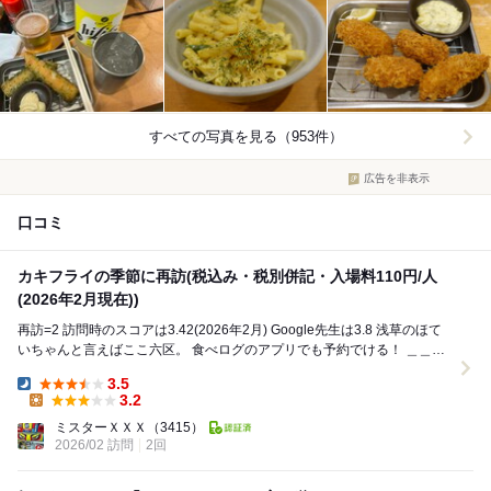
すべての写真を見る（953件）
広告を非表示
口コミ
カキフライの季節に再訪(税込み・税別併記・入場料110円/人
(2026年2月現在))
再訪=2 訪問時のスコアは3.42(2026年2月) Google先生は3.8 浅草のほて
いちゃんと言えばここ六区。 食べログのアプリでも予約でける！ ＿＿
＿...
3.5
Dinner:
3.2
Lunch:
ミスターＸＸＸ
（3415）
2026/02 訪問
2回