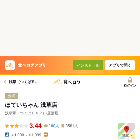
インストール
アプリで開く
浅草（つくばＥＸＰ）駅グルメへ
ログイン
公式
ほていちゃん 浅草店
浅草駅（つくばＥＸＰ）/居酒屋
3.44
160
人
3581
人
￥1,000～￥1,999
-