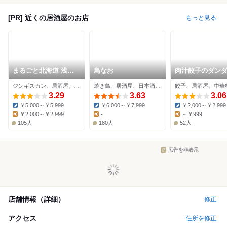
[PR] 近くの居酒屋のお店
もっと見る
まるごと北海道 浅草
鳥なお
肉汁餃子のダン
本店
かっぱ橋店
ジンギスカン、居酒屋、かに
焼き鳥、居酒屋、日本酒バー
餃子、居酒屋、中華
3.29
3.63
3.06
￥5,000～￥5,999
￥6,000～￥7,999
￥2,000～￥2,999
Dinner:
Dinner:
Dinner:
￥2,000～￥2,999
-
～￥999
Lunch:
Lunch:
Lunch:
105人
180人
52人
広告を非表示
店舗情報（詳細）
修正
アクセス
住所を修正