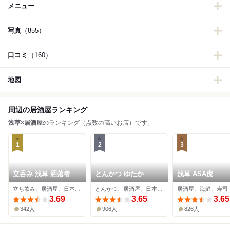
メニュー
写真
（855）
口コミ
（160）
地図
周辺の居酒屋ランキング
浅草
×
居酒屋
のランキング（点数の高いお店）です。
1
2
3
立呑み 浅草 洒落者
とんかつ ゆたか
浅草 ASA虎
立ち飲み、居酒屋、日本酒バー
とんかつ、居酒屋、日本料理
居酒屋、海鮮、寿司
3.69
3.65
3.65
342人
906人
826人