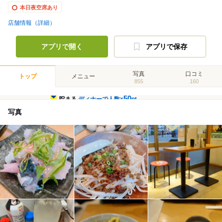
本日夜空席あり
店舗情報（詳細）
アプリで開く
アプリで保存
写真
口コミ
トップ
メニュー
855
160
50
貯まる
ディナーで人数×
pt
写真