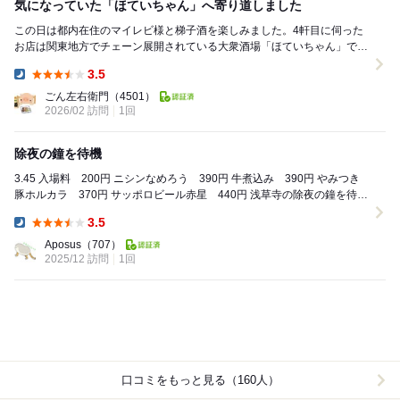
気になっていた「ほていちゃん」へ寄り道しました
この日は都内在住のマイレビ様と梯子酒を楽しみました。4軒目に伺った
お店は関東地方でチェーン展開されている大衆酒場「ほていちゃん」で
す。 観光地や飲食店の情報などガイドしてくれ...
3.5
Dinner:
ごん左右衛門
（4501）
2026/02 訪問
1回
除夜の鐘を待機
3.45 入場料 200円 ニシンなめろう 390円 牛煮込み 390円 やみつき
豚ホルカラ 370円 サッポロビール赤星 440円 浅草寺の除夜の鐘を待つ
ために、...
3.5
Dinner:
Aposus
（707）
2025/12 訪問
1回
口コミをもっと見る（160人）