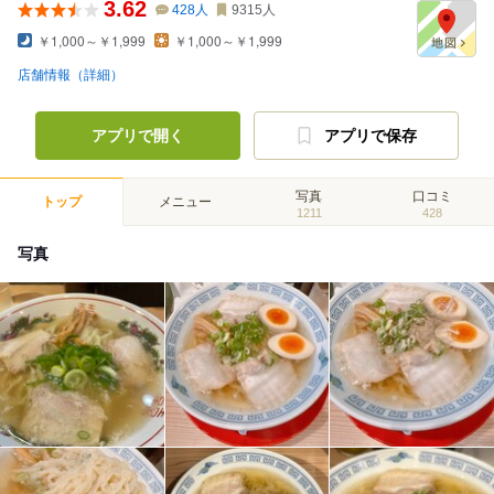
3.62
428
人
9315
人
￥1,000～￥1,999
￥1,000～￥1,999
店舗情報（詳細）
アプリで開く
アプリで保存
写真
口コミ
トップ
メニュー
1211
428
写真