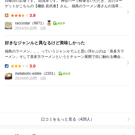
日曜日のお昼です。 西浅草です。 神谷バーで軽食をいただき、次のター
ゲットがこちらの【麺処 若武者】さん。 福島のラーメン屋さんの浅草支
店のようです。 十年...
3.8
Lunch:
raccostar
（9871）
2024/10 訪問
1回
好きなジャンルと異なるけど美味しかった
福島のラーメン。。。っていうジャンルでふと思い浮かぶのは「喜多方ラ
ーメン」そして喜多方ラーメンというとチェーン展開で目に触れる機会が
多かった「坂内」とかを想起する。そして坂内と言え...
3.0
Dinner:
metabolic-eddie
（2201）
2024/09 訪問
1回
口コミをもっと見る（428人）