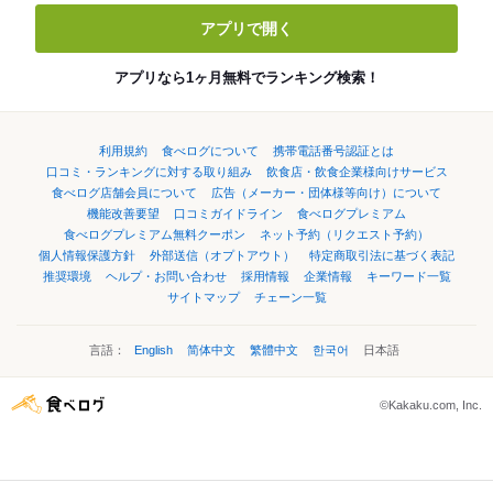
アプリで開く
アプリなら1ヶ月無料でランキング検索！
利用規約
食べログについて
携帯電話番号認証とは
口コミ・ランキングに対する取り組み
飲食店・飲食企業様向けサービス
食べログ店舗会員について
広告（メーカー・団体様等向け）について
機能改善要望
口コミガイドライン
食べログプレミアム
食べログプレミアム無料クーポン
ネット予約（リクエスト予約）
個人情報保護方針
外部送信（オプトアウト）
特定商取引法に基づく表記
推奨環境
ヘルプ・お問い合わせ
採用情報
企業情報
キーワード一覧
サイトマップ
チェーン一覧
言語：
English
简体中文
繁體中文
한국어
日本語
©Kakaku.com, Inc.