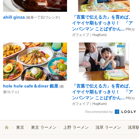
ahill ginza
「言葉で伝える力」を育めば、
(銀座一丁目/フレンチ)
イヤイヤ期もすっきり！ 「ア
ンパンマン ことばずかん...
PR(セ
ガフェイブ｜HugKum)
hole hole cafe＆diner 銀座
「言葉で伝える力」を育めば、
(銀
イヤイヤ期もすっきり！ 「ア
座/カフェ)
ンパンマン ことばずかん...
PR(セ
ガフェイブ｜HugKum)
Recommended by
東京
東京 ラーメン
上野 ラーメン
浅草 ラーメン
浅草