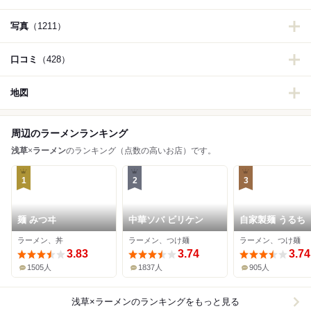
写真
（1211）
口コミ
（428）
地図
周辺のラーメンランキング
浅草
×
ラーメン
のランキング（点数の高いお店）です。
1
2
3
麺 みつヰ
中華ソバ ビリケン
自家製麺 うるち
ラーメン、丼
ラーメン、つけ麺
ラーメン、つけ麺
3.83
3.74
3.74
1505人
1837人
905人
浅草×ラーメン
のランキングをもっと見る