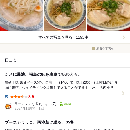
すべての写真を見る（1293件）
広告を非表示
口コミ
シメに最適。福島の味を東京で味わえる。
黒煮干味(醤油ベース)の、肉増し (1400円) +味玉(200円) 土曜日の24時
頃に来訪。ウェイティングは無しで入ることができました。 店内を見渡
すと塩味を食べている...
3.5
Dinner:
ラーメンになりたい。
（7）
2024/11 訪問
1回
ブースカラッコ、西浅草に現る、の巻