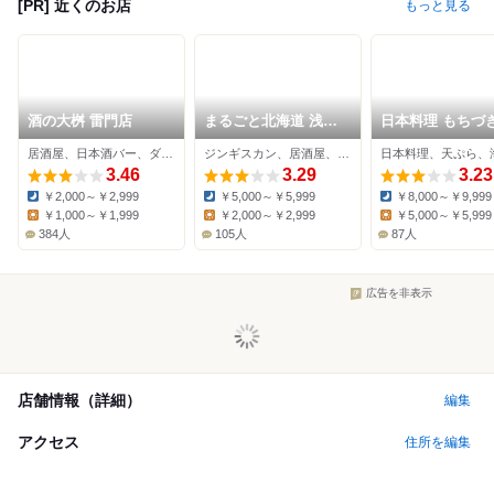
[PR] 近くのお店
もっと見る
酒の大桝 雷門店
まるごと北海道 浅草
日本料理 もちづ
本店
居酒屋、日本酒バー、ダイニングバー
ジンギスカン、居酒屋、かに
日本料理、天ぷら、
3.46
3.29
3.23
￥2,000～￥2,999
￥5,000～￥5,999
￥8,000～￥9,999
Dinner:
Dinner:
Dinner:
￥1,000～￥1,999
￥2,000～￥2,999
￥5,000～￥5,999
Lunch:
Lunch:
Lunch:
384人
105人
87人
広告を非表示
店舗情報（詳細）
編集
アクセス
住所を編集