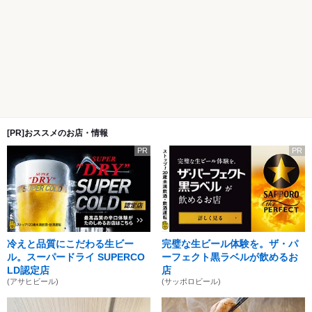
[PR]おススメのお店・情報
PR
PR
冷えと品質にこだわる生ビー
完璧な生ビール体験を。ザ・パ
ル。スーパードライ SUPERCO
ーフェクト黒ラベルが飲めるお
LD認定店
店
(アサヒビール)
(サッポロビール)