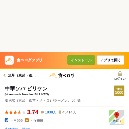
インストール
アプリで開く
浅草（東武・都営・メトロ）駅グルメへ
ログイン
中華ソバ ビリケン
(Homemade Noodles BILLIKEN)
浅草駅（東武・都営・メトロ）/ラーメン､ つけ麺
3.74
1838
人
45414
人
～￥999
～￥999