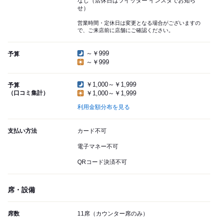
なし（店休日はツイッター インスタでお知ら
せ）
営業時間・定休日は変更となる場合がございますの
で、ご来店前に店舗にご確認ください。
～￥999
予算
～￥999
￥1,000～￥1,999
予算
（口コミ集計）
￥1,000～￥1,999
利用金額分布を見る
支払い方法
カード不可
電子マネー不可
QRコード決済不可
席・設備
席数
11席（カウンター席のみ）