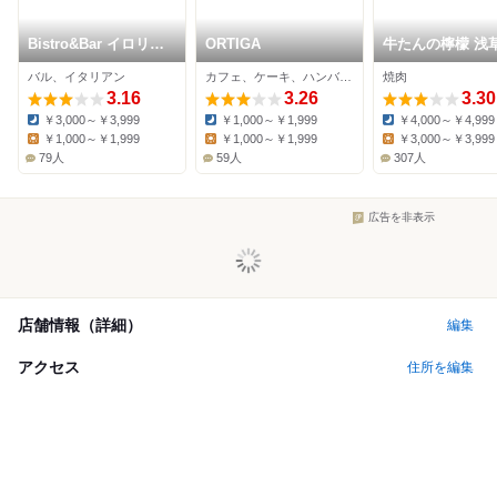
Bistro&Bar イロリア
ORTIGA
牛たんの檸
浅草
バル、イタリアン
カフェ、ケーキ、ハンバーガー
焼肉
3.16
3.26
3.30
￥3,000～￥3,999
￥1,000～￥1,999
￥4,000～￥4,999
Dinner:
Dinner:
Dinner:
￥1,000～￥1,999
￥1,000～￥1,999
￥3,000～￥3,999
Lunch:
Lunch:
Lunch:
79人
59人
307人
広告を非表示
店舗情報（詳細）
編集
アクセス
住所を編集