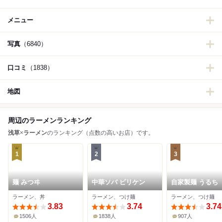
メニュー
写真
（6840）
口コミ
（1838）
地図
周辺のラーメンランキング
浅草
×
ラーメン
のランキング（点数の高いお店）です。
1
2
3
麺 みつヰ
中華ソバ ビリケン
自家製麺 うるち
ラーメン、丼
ラーメン、つけ麺
ラーメン、つけ麺
3.83
3.74
3.74
1506人
1838人
907人