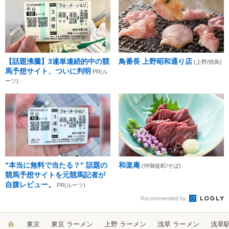
【話題沸騰】3連単連続的中の競
鳥番長 上野昭和通り店
(上野/焼鳥)
馬予想サイト、ついに判明
PR(ル
ーツ)
"本当に無料で当たる？" 話題の
和楽庵
(仲御徒町/そば)
競馬予想サイトを元競馬記者が
自腹レビュー。
PR(ルーツ)
Recommended by
東京
東京 ラーメン
上野 ラーメン
浅草 ラーメン
浅草