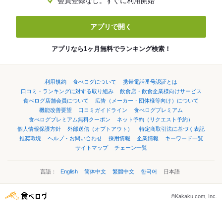
会員登録なし。すぐに利用開始
アプリで開く
アプリなら1ヶ月無料でランキング検索！
利用規約
食べログについて
携帯電話番号認証とは
口コミ・ランキングに対する取り組み
飲食店・飲食企業様向けサービス
食べログ店舗会員について
広告（メーカー・団体様等向け）について
機能改善要望
口コミガイドライン
食べログプレミアム
食べログプレミアム無料クーポン
ネット予約（リクエスト予約）
個人情報保護方針
外部送信（オプトアウト）
特定商取引法に基づく表記
推奨環境
ヘルプ・お問い合わせ
採用情報
企業情報
キーワード一覧
サイトマップ
チェーン一覧
言語：
English
简体中文
繁體中文
한국어
日本語
©Kakaku.com, Inc.