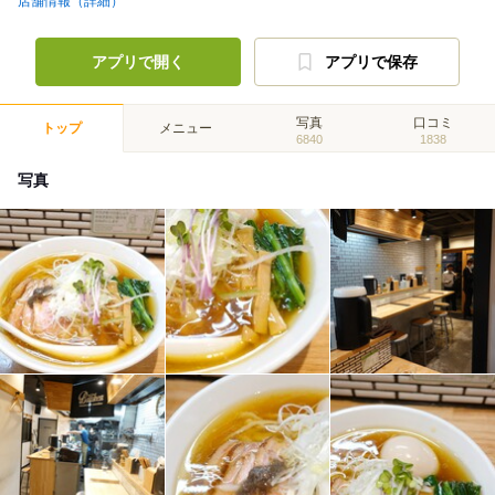
店舗情報（詳細）
アプリで開く
アプリで保存
写真
口コミ
トップ
メニュー
6840
1838
写真