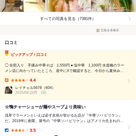
すべての写真を見る（7391件）
広告を非表示
口コミ
ピックアップ！口コミ
◯ 全部入り 手揉み中華そば 1,550円 ● 塩中華 1,100円 水道橋のラー
メン店に向かっていたところ、道中にXで確認すると、今日から夏休みと
の事。急遽方法転換して、浅草に向かいました。 10:35到着。お店に並び
4.4
の指示掲示がなく、食べログの口コミを探してみたら、お店向かいの看
Lunch:
板...
レイチェル5678
（604）
2025/08 訪問
1回
☆鴨チャーシューが麺やスープより美味い
浅草でラーメンといえば必ず名前が挙がるお店が『中華ソバ ビリケン』
だ。2019年に創業。屋号の『中華ソバ ビリケン』はアメリカ生まれの幸
福の神様であるビリケンに由来しており、食べた...
3.5
Dinner: