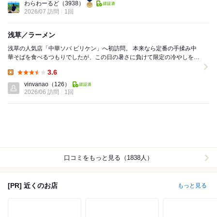
わらわーるど
（3938）
2026/07 訪問
1回
浅草／ラーメン
浅草の人気店「中華ソバ ビリケン」へ初訪問。 本来なら定番の手揉み中
華そばを食べるつもりでしたが、この日の暑さに負けて限定の冷やしを選
択。後から来るお客さんが次々とラーメンを...
3.6
Lunch:
vinvanao
（126）
2026/06 訪問
1回
口コミをもっと見る（1838人）
[PR] 近くのお店
もっと見る