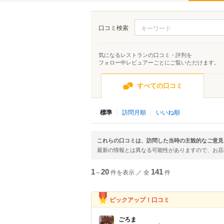
口コミ検索
気になるレストランの口コミ・評判を
フォロー中レビュアーごとにご覧いただけます。
すべての口コミ
標準
訪問月順
いいね順
これらの口コミは、訪問した当時の主観的なご意見
最新の情報とは異なる可能性がありますので、お
1
～
20
件を表示
／
全
141
件
ピックアップ！口コミ
ごろま