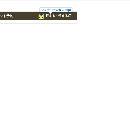
ディナーで人数 × 50pt
ット予約
貯まる・使える