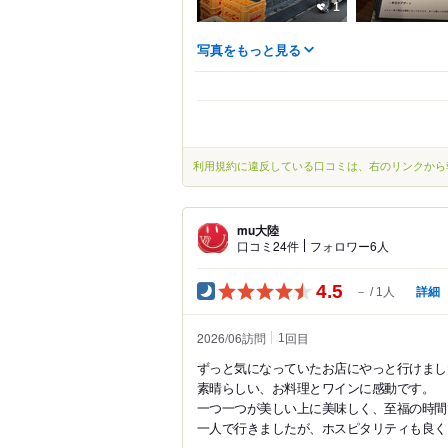
1
写真をもっと見る
利用規約に違反している口コミは、右のリンクから
mu大陸
口コミ24件
フォロワー6人
4.5
詳細
－
1人
2026/06訪問
回目
1
ずっと気になっていたお店にやっと行けまし
素晴らしい、お料理とワインに感動です。
一つ一つが美しい上に美味しく、至福の時間
一人で行きましたが、ホスピタリティも良く、