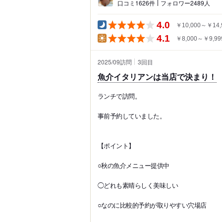
口コミ1626件
フォロワー2489人
4.0
￥10,000～￥14,
4.1
￥8,000～￥9,99
2025/09訪問
3
回目
魚介イタリアンは当店で決まり！
ランチで訪問。
事前予約していました。
【ポイント】
○秋の魚介メニュー提供中
◯どれも素晴らしく美味しい
○なのに比較的予約が取りやすい穴場店