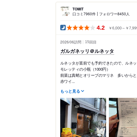
TOMIT
口コミ7960件
フォロワー8450人
4.2
￥6,000～￥7,99
2026/06訪問
回目
15
ガルガネッリ＠ルネッタ
ルネッタが直前でも予約できたので、ルネッ
モレッティの小瓶（1000円）
前菜は真蛸とオリーブのマリネ 多いからと少
赤ワイ...
もっと見る