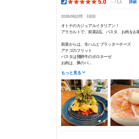
5.0
詳細
－
1人
2026/06訪問
回目
1
オトナのカジュアルイタリアン！
アラカルトで、前菜2品、パスタ、お肉をお
前菜からは、生ハムとブラッターチーズ
アナゴのフリット
パスタは飛騨牛のボロネーゼ
お肉は、豚のバ...
もっと見る
0