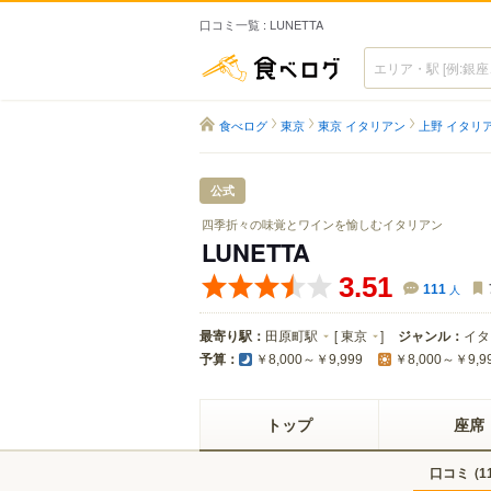
口コミ一覧 : LUNETTA
食べログ
食べログ
東京
東京 イタリアン
上野 イタリ
公式
四季折々の味覚とワインを愉しむイタリアン
LUNETTA
3.51
111
人
最寄り駅：
田原町駅
[
東京
]
ジャンル：
イタ
予算：
￥8,000～￥9,999
￥8,000～￥9,9
トップ
座席
口コミ
(
1