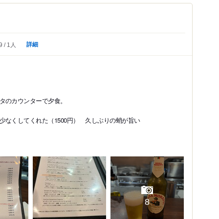
詳細
9
1人
タのカウンターで夕食。
なくしてくれた（1500円） 久しぶりの蛸が旨い
8