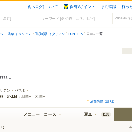
食べログについて
保有Vポイント
予約確認
行っ
アン
浅草 イタリアン
田原町駅 イタリアン
LUNETTA
口コミ一覧
7722
人
リアン
パスタ
定休日：
水曜日、木曜日
99
店舗情報（詳細）
メニュー・コース
写真
1138
)
11