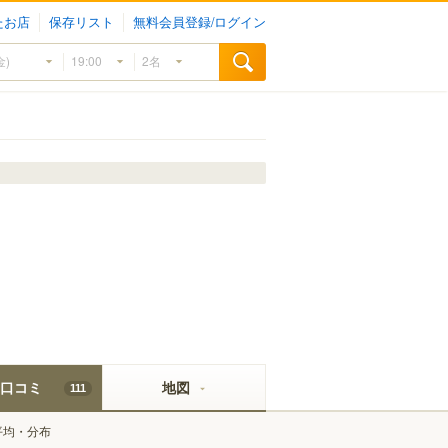
たお店
保存リスト
無料会員登録/ログイン
口コミ
地図
111
平均・分布