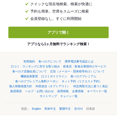
クイックな現在地検索。検索が快適に
予約も簡単。空席をスムーズに検索
会員登録なし。すぐに利用開始
アプリで開く
アプリなら1ヶ月無料でランキング検索！
利用規約
食べログについて
携帯電話番号認証とは
口コミ・ランキングに対する取り組み
飲食店・飲食企業様向けサービス
食べログ店舗会員について
広告（メーカー・団体様等向け）について
機能改善要望
口コミガイドライン
食べログプレミアム
食べログプレミアム無料クーポン
ネット予約（リクエスト予約）
個人情報保護方針
外部送信（オプトアウト）
特定商取引法に基づく表記
推奨環境
ヘルプ・お問い合わせ
採用情報
企業情報
キーワード一覧
サイトマップ
チェーン一覧
言語：
English
简体中文
繁體中文
한국어
日本語