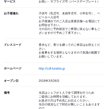
サービス
お祝い・サプライズ可（バースデープレート）
お子様連れ
子供可（乳児可、未就学児可、小学生可）、ベ
ビーカー入店可
お子様連れでのご入店は直接店舗へお電話にて
お問合せ下さい。
その日のご予約状況でご希望に添えない事もご
ざいますので予めご了承下さい。
ドレスコード
香水など、香りを纏ってのご来店はお控えくだ
さい。
お食事をする場所となりますので良識の範囲で
お願いしています。
ホームページ
http://cdl-lunetta.jp
オープン日
2018年3月26日
備考
当店はシェフが１人で全て調理を行うため
ご提供にお時間を頂戴しております。
お急ぎの方は予め先にお伝えください。
当日の状況などで対応が難しいこともあります
ので