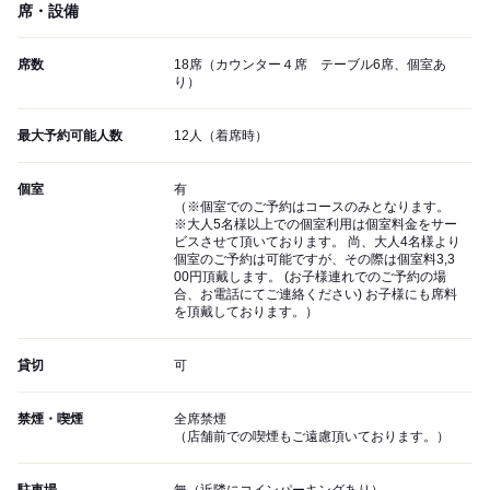
席・設備
席数
18席（カウンター４席 テーブル6席、個室あ
り）
最大予約可能人数
12人（着席時）
個室
有
（※個室でのご予約はコースのみとなります。
※大人5名様以上での個室利用は個室料金をサー
ビスさせて頂いております。 尚、大人4名様より
個室のご予約は可能ですが、その際は個室料3,3
00円頂戴します。 (お子様連れでのご予約の場
合、お電話にてご連絡ください) お子様にも席料
を頂戴しております。）
貸切
可
禁煙・喫煙
全席禁煙
（店舗前での喫煙もご遠慮頂いております。）