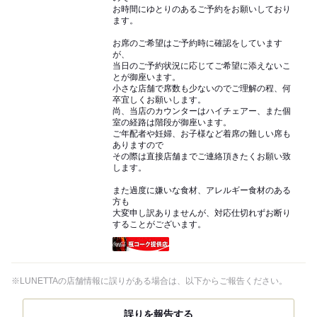
お時間にゆとりのあるご予約をお願いしており
ます。
お席のご希望はご予約時に確認をしています
が、
当日のご予約状況に応じてご希望に添えないこ
とが御座います。
小さな店舗で席数も少ないのでご理解の程、何
卒宜しくお願いします。
尚、当店のカウンターはハイチェアー、また個
室の経路は階段が御座います。
ご年配者や妊婦、お子様など着席の難しい席も
ありますので
その際は直接店舗までご連絡頂きたくお願い致
します。
また過度に嫌いな食材、アレルギー食材のある
方も
大変申し訳ありませんが、対応仕切れずお断り
することがございます。
瓶コーク提供店
※LUNETTAの店舗情報に誤りがある場合は、以下からご報告ください。
誤りを報告する