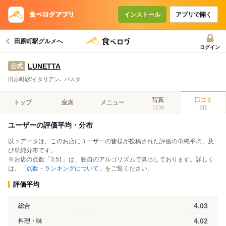
インストール
アプリで開く
田原町駅グルメへ
ログイン
LUNETTA
公式
田原町駅/イタリアン､ パスタ
写真
口コミ
トップ
座席
メニュー
1138
111
ユーザーの評価平均・分布
以下データは、このお店にユーザーの皆様が投稿された評価の単純平均、及
び単純分布です。
※お店の点数「3.51」は、独自のアルゴリズムで算出しております。詳しく
は、「
点数・ランキングについて
」をご覧ください。
評価平均
4.03
総合
4.02
料理・味