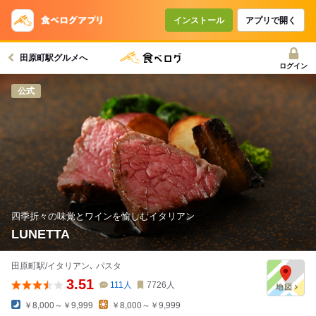
インストール
アプリで開く
田原町駅グルメへ
ログイン
公式
四季折々の味覚とワインを愉しむイタリアン
LUNETTA
田原町駅/イタリアン､ パスタ
3.51
111
人
7726
人
￥8,000～￥9,999
￥8,000～￥9,999