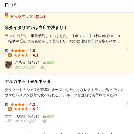
口コミ
ピックアップ！口コミ
魚介イタリアンは当店で決まり！
ランチで訪問。 事前予約していました。 【ポイント】 ○秋の魚介メニュ
ー提供中 ◯どれも素晴らしく美味しい ○なのに比較的予約が取りやすい
穴場店 −− *ネット予約：あり。1人可 *一人訪問難易度：低 *滞在時間：1
4.0
時間半程度 *G...
Dinner:
4.1
Lunch:
ごろま
（2489）
2025/09 訪問
3回
ガルガネッリ＠ルネッタ
ダルマットのシェフが浅草にオープンした小さなレストラン。熱々でウマ
ウマなパスタが浅草で食べられる。 ルネッタが直前でも予約できたの
で、ルネッタのカウンターで夕食。 モレッティの...
4.2
Dinner:
4.2
Lunch:
TOMIT
（8451）
2026/06 訪問
15回