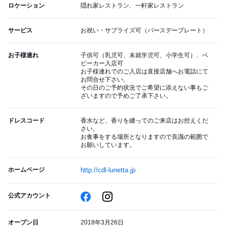
ロケーション
隠れ家レストラン、一軒家レストラン
サービス
お祝い・サプライズ可（バースデープレート）
お子様連れ
子供可（乳児可、未就学児可、小学生可）、ベ
ビーカー入店可
お子様連れでのご入店は直接店舗へお電話にて
お問合せ下さい。
その日のご予約状況でご希望に添えない事もご
ざいますので予めご了承下さい。
ドレスコード
香水など、香りを纏ってのご来店はお控えくだ
さい。
お食事をする場所となりますので良識の範囲で
お願いしています。
ホームページ
http://cdl-lunetta.jp
公式アカウント
オープン日
2018年3月26日