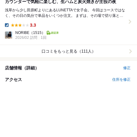
カウンターで気軽に楽しむ、生ハムと炭火焼きが主役の夜
浅草から少し田原町よりにあるLUNETTAで女子会。 今回はコースではな
く、その日の気分で単品をいくつか注文。 まずは、その場で切り落とし
てくれる生ハムとモッツァレラから。...
3.3
Dinner:
NORIBE
（1515）
2026/02 訪問
1回
口コミをもっと見る（111人）
店舗情報（詳細）
修正
アクセス
住所を修正