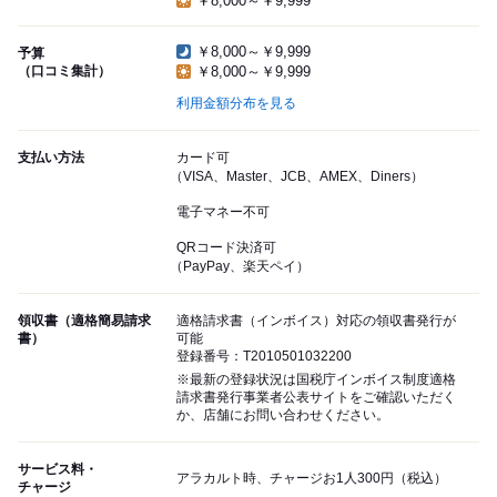
￥8,000～￥9,999
￥8,000～￥9,999
予算
（口コミ集計）
￥8,000～￥9,999
利用金額分布を見る
支払い方法
カード可
（VISA、Master、JCB、AMEX、Diners）
電子マネー不可
QRコード決済可
（PayPay、楽天ペイ）
領収書（適格簡易請求
適格請求書（インボイス）対応の領収書発行が
書）
可能
登録番号：T2010501032200
※最新の登録状況は国税庁インボイス制度適格
請求書発行事業者公表サイトをご確認いただく
か、店舗にお問い合わせください。
サービス料・
アラカルト時、チャージお1人300円（税込）
チャージ