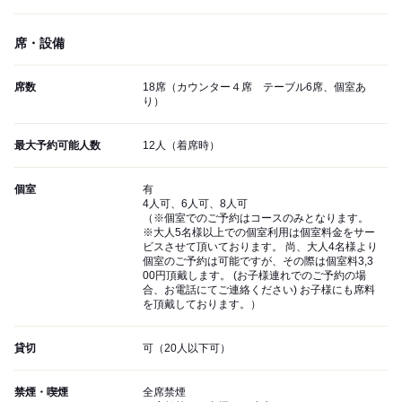
席・設備
席数
18席（カウンター４席 テーブル6席、個室あ
り）
最大予約可能人数
12人（着席時）
個室
有
4人可、6人可、8人可
（※個室でのご予約はコースのみとなります。
※大人5名様以上での個室利用は個室料金をサー
ビスさせて頂いております。 尚、大人4名様より
個室のご予約は可能ですが、その際は個室料3,3
00円頂戴します。 (お子様連れでのご予約の場
合、お電話にてご連絡ください) お子様にも席料
を頂戴しております。）
貸切
可（20人以下可）
禁煙・喫煙
全席禁煙