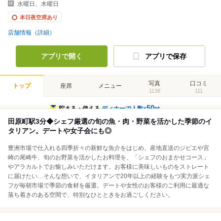
水曜日、木曜日
本日夜空席あり
店舗情報（詳細）
アプリで開く
アプリで保存
写真
口コミ
トップ
座席
メニュー
1138
111
50
貯まる・使える
ディナーで人数×
pt
田原町駅3分◆シェフ厳選の旬の魚・肉・野菜を活かした季節のイ
タリアン。デートや女子会にも◎
豊洲市場で仕入れる四季折々の新鮮な魚介をはじめ、産地直送のジビエや宮
崎の尾崎牛、旬のお野菜を活かしたお料理を、「シェフのおまかせコース」
やアラカルトでお愉しみいただけます。お客様に美味しいものをストレート
に届けたい…そんな想いで、イタリアンで20年以上の経験をもつ実力派シェ
フが毎朝市場で季節の食材を厳選。デートや女性のお客様のご利用に最適な
落ち着きのある空間で、特別なひとときをお過ごしください。