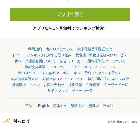
アプリで開く
アプリなら1ヶ月無料でランキング検索！
利用規約
食べログについて
携帯電話番号認証とは
口コミ・ランキングに対する取り組み
飲食店・飲食企業様向けサービス
食べログ店舗会員について
広告（メーカー・団体様等向け）について
機能改善要望
口コミガイドライン
食べログプレミアム
食べログプレミアム無料クーポン
ネット予約（リクエスト予約）
個人情報保護方針
外部送信（オプトアウト）
特定商取引法に基づく表記
推奨環境
ヘルプ・お問い合わせ
採用情報
企業情報
キーワード一覧
サイトマップ
チェーン一覧
言語：
English
简体中文
繁體中文
한국어
日本語
©Kakaku.com, Inc.