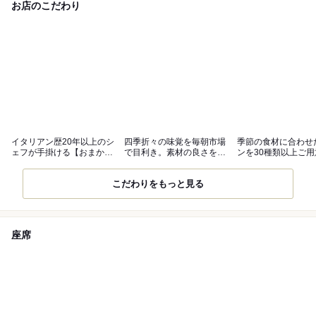
お店のこだわり
イタリアン歴20年以上のシ
四季折々の味覚を毎朝市場
季節の食材に合わせ
ェフが手掛ける【おまかせ
で目利き。素材の良さを引
ンを30種類以上ご用
コース】
き出した逸品
こだわりをもっと見る
座席