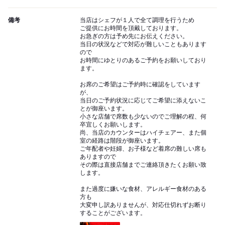
備考
当店はシェフが１人で全て調理を行うため
ご提供にお時間を頂戴しております。
お急ぎの方は予め先にお伝えください。
当日の状況などで対応が難しいこともあります
ので
お時間にゆとりのあるご予約をお願いしており
ます。
お席のご希望はご予約時に確認をしています
が、
当日のご予約状況に応じてご希望に添えないこ
とが御座います。
小さな店舗で席数も少ないのでご理解の程、何
卒宜しくお願いします。
尚、当店のカウンターはハイチェアー、また個
室の経路は階段が御座います。
ご年配者や妊婦、お子様など着席の難しい席も
ありますので
その際は直接店舗までご連絡頂きたくお願い致
します。
また過度に嫌いな食材、アレルギー食材のある
方も
大変申し訳ありませんが、対応仕切れずお断り
することがございます。