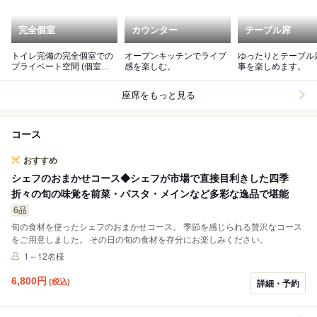
完全個室
カウンター
テーブル席
トイレ完備の完全個室での
オープンキッチンでライブ
ゆったりとテーブル
プライベート空間 (個室料
感を楽しむ。
事を楽しめます。
金あり)
座席をもっと見る
コース
おすすめ
シェフのおまかせコース◆シェフが市場で直接目利きした四季
折々の旬の味覚を前菜・パスタ・メインなど多彩な逸品で堪能
6品
旬の食材を使ったシェフのおまかせコース。 季節を感じられる贅沢なコース
をご用意しました。 その日の旬の食材を存分にお楽しみください。
1～12名様
6,800
円
(税込)
詳細・予約