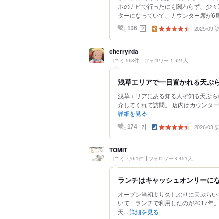
ホのナビで行ったにも関わらず、少々
ターになっていて、カウンター席が6席と
2025/09
？
106
cherrynda
口コミ 568件
フォロワー 1,621人
浅草エリアで一目置かれる天ぷ
浅草エリアにある知る人ぞ知る天ぷら
介してくれて訪問。 店内はカウンター
詳細を見る
2026/03
？
174
TOMIT
口コミ 7,961件
フォロワー 8,451人
ランチはキャッシュオンリーに
オープン当初より久しぶりに天ぷらい
いて、ランチで利用したのが2017年。
天...
詳細を見る