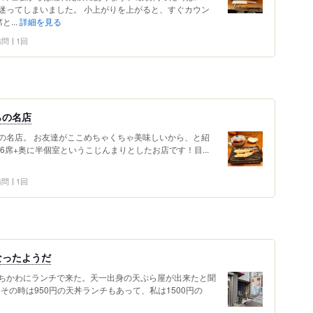
迷ってしまいました。 小上がりを上がると、すぐカウン
...
詳細を見る
 訪問
1回
らの名店
の名店。 お友達がここめちゃくちゃ美味しいから、と紹
6席+奥に半個室というこじんまりとしたお店です！目...
 訪問
1回
なったようだ
ちかわにランチで来た。天一出身の天ぷら屋が出来たと聞
その時は950円の天丼ランチもあって、私は1500円の