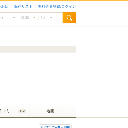
たお店
保存リスト
無料会員登録/ログイン
口コミ
地図
112
ディナーで人数 × 50pt