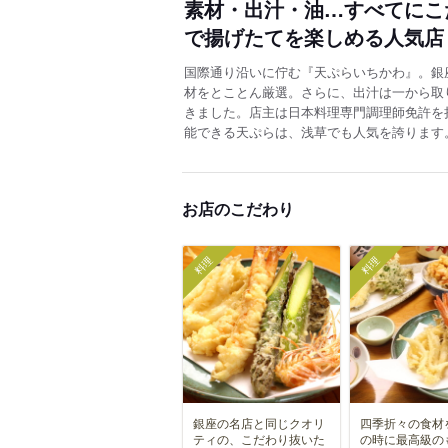
素材・出汁・油…すべてにこ
で揚げたてを楽しめる人気店
国際通り沿いに佇む『天ぷらいちかわ』。銀
材をとことん厳選。さらに、出汁は一から取
きました。店主は日本料理専門調理師免許を
能できる天ぷらは、浅草でも人気を誇ります
お店のこだわり
料理
料理
銀座の名店と同じクオリ
四季折々の食材
ティの、こだわり抜いた
の時に最高級の