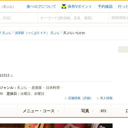
食べログについて
保有Vポイント
予約確認
行っ
）（天ぷら）
草 天ぷら
浅草駅（つくばＥＸＰ） 天ぷら
天ぷらいちかわ
12313
人
ジャンル：
天ぷら
居酒屋
日本料理
定休日：
火曜日、水曜日
99
店舗情報（詳細）
求人情報
メニュー・コース
写真
871