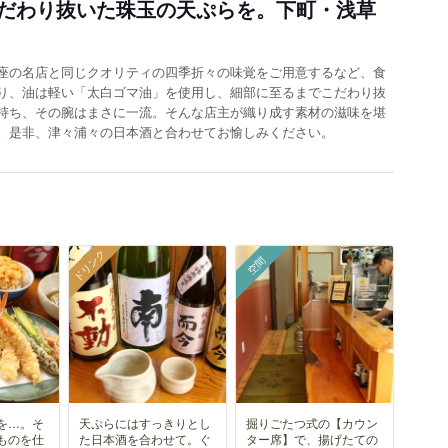
だわり抜いた珠玉の天ぷらを。下町・浅草
座の名店と同じクオリティの四季折々の味覚をご用意するなど、食
り、油は軽い「太白ゴマ油」を使用し、細部に至るまでこだわり抜
持ち、その腕はまさに一流。そんな店主が織り成す素材の滋味を堪
。是非、津々浦々の日本酒と合わせてお愉しみください。
ドリンク
空間
を…。そ
天ぷらにはすっきりとし
掘りごたつ式の【カウン
ものを仕
た日本酒を合わせて。ぐ
ター席】で、揚げたての