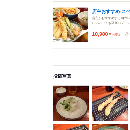
店主おすすめ‐ス
店主がおすすめする旬の味
わ』の中でも至高のプラ
10,980
円
(税込)
投稿写真