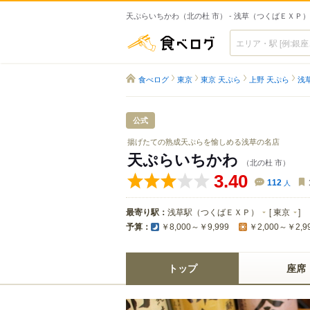
天ぷらいちかわ（北の杜 市） - 浅草（つくばＥＸＰ
食べログ
食べログ
東京
東京 天ぷら
上野 天ぷら
浅
公式
揚げたての熟成天ぷらを愉しめる浅草の名店
天ぷらいちかわ
（北の杜 市）
3.40
112
人
最寄り駅：
浅草駅（つくばＥＸＰ）
[
東京
]
予算：
￥8,000～￥9,999
￥2,000～￥2,9
トップ
座席