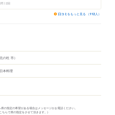
 訪問
2回
口コミ
をもっと見る （
112
人）
北の杜 市）
日本料理
ル席の指定の希望がある場合はメッセージかお電話ください。
こちらで席の指定をさせて頂きます。)