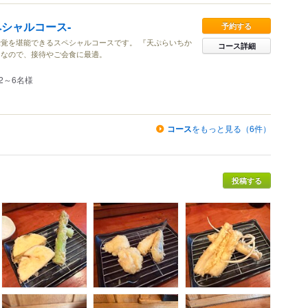
ペシャルコース‐
予約する
覚を堪能できるスペシャルコースです。 『天ぷらいちか
コース詳細
ンなので、接待やご会食に最適。
2～6名様
コース
をもっと見る（6件）
投稿する