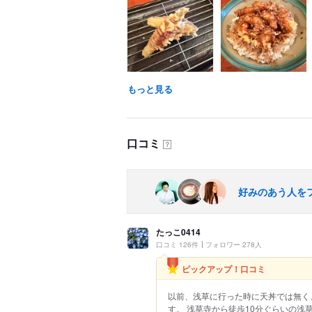
もっと見る
口コミ
？
好みのあう人を
たっこ0414
口コミ 126件
フォロワー 278人
ピックアップ！口コミ
以前、浅草に行った時に天丼では無く
す。 浅草寺から徒歩10分ぐらいの