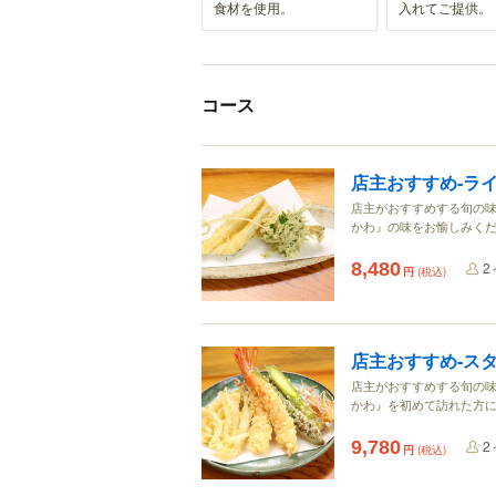
食材を使用。
入れてご提供。
コース
店主おすすめ‐ライ
店主がおすすめする旬の味
かわ』の味をお愉しみく
8,480
2
円
(税込)
店主おすすめ‐ス
店主がおすすめする旬の味
かわ』を初めて訪れた方
9,780
2
円
(税込)