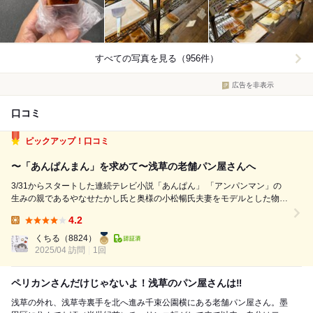
すべての写真を見る（956件）
広告を非表示
口コミ
ピックアップ！口コミ
〜「あんぱんまん」を求めて〜浅草の老舗パン屋さんへ
3/31からスタートした連続テレビ小説「あんぱん」 「アンパンマン」の
生みの親であるやなせたかし氏と奥様の小松暢氏夫妻をモデルとした物
語。 かくいう私もアンパンマンで育ち 朝ドラが朝ごはんのお供でもある
4.2
ので、この日はアンパンマンを求めて千束の老舗パン屋さんへ。 創業は
Lunch:
およそ80年前の...
くちる
（8824）
2025/04 訪問
1回
ペリカンさんだけじゃないよ！浅草のパン屋さんは‼︎
浅草の外れ、浅草寺裏手を北へ進み千束公園横にある老舗パン屋さん。墨