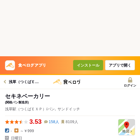
インストール
アプリで開く
浅草（つくばＥＸＰ）駅グルメへ
ログイン
セキネベーカリー
(関根パン製造所)
浅草駅（つくばＥＸＰ）/パン､ サンドイッチ
3.53
158
人
8109
人
-
～￥999
日曜日