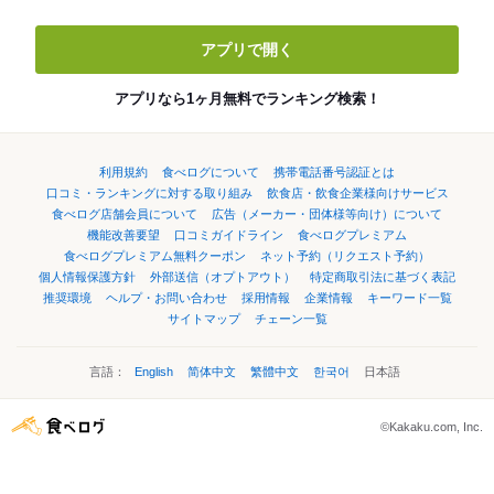
アプリで開く
アプリなら1ヶ月無料でランキング検索！
利用規約
食べログについて
携帯電話番号認証とは
口コミ・ランキングに対する取り組み
飲食店・飲食企業様向けサービス
食べログ店舗会員について
広告（メーカー・団体様等向け）について
機能改善要望
口コミガイドライン
食べログプレミアム
食べログプレミアム無料クーポン
ネット予約（リクエスト予約）
個人情報保護方針
外部送信（オプトアウト）
特定商取引法に基づく表記
推奨環境
ヘルプ・お問い合わせ
採用情報
企業情報
キーワード一覧
サイトマップ
チェーン一覧
言語：
English
简体中文
繁體中文
한국어
日本語
©Kakaku.com, Inc.