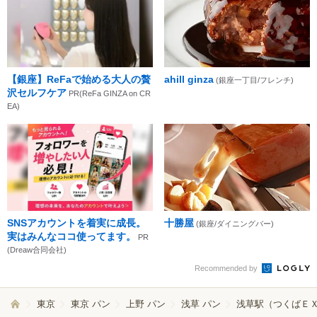
【銀座】ReFaで始める大人の贅
ahill ginza
(銀座一丁目/フレンチ)
沢セルフケア
PR(ReFa GINZA on CR
EA)
SNSアカウントを着実に成長。
十勝屋
(銀座/ダイニングバー)
実はみんなココ使ってます。
PR
(Dreaw合同会社)
Recommended by
東京
東京 パン
上野 パン
浅草 パン
浅草駅（つくばＥＸ