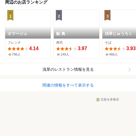
周辺のお店ランキング
1
2
3
オマージュ
鮨 奥
浅草じゅうろく
フレンチ
寿司
そば
4.14
3.97
3.93
796人
149人
468人
浅草
のレストラン情報を見る
関連の情報をすべて表示する
広告を非表示