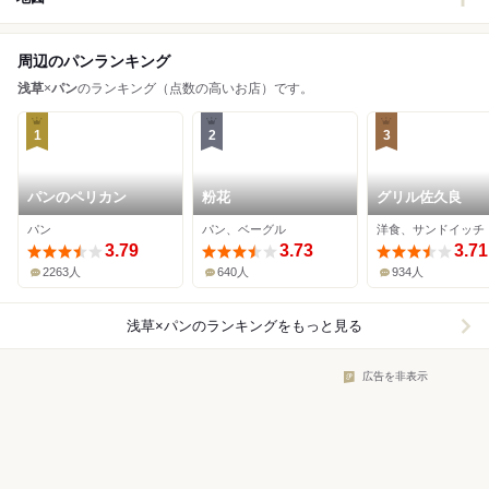
周辺のパンランキング
浅草
×
パン
のランキング（点数の高いお店）です。
1
2
3
パンのペリカン
粉花
グリル佐久良
パン
パン、ベーグル
洋食、サンドイッチ
3.79
3.73
3.71
2263人
640人
934人
浅草×パン
のランキングをもっと見る
広告を非表示