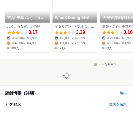
玄品 浅草 ふぐ・うな
Wine＆Dining EKA
火炎香港創作料
ぎ・かに料理
ふぐ、うなぎ、居酒屋
イタリアン、ビストロ、ワインバー
飲茶・点心、中華料
3.17
3.39
3.16
￥6,000～￥7,999
￥6,000～￥7,999
￥2,000～￥2,999
Dinner:
Dinner:
Dinner:
￥4,000～￥4,999
￥1,000～￥1,999
￥1,000～￥1,999
Lunch:
Lunch:
Lunch:
208人
171人
33人
広告を非表示
店舗情報（詳細）
編集
アクセス
住所を編集