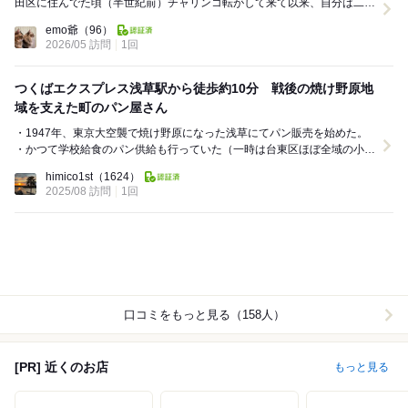
田区に住んでた頃（半世紀前）チャリンコ転がして来て以来、自分は二度
目の来店。 浅草の喫茶店にトースト用にパンを卸...
emo爺
（96）
2026/05 訪問
1回
つくばエクスプレス浅草駅から徒歩約10分 戦後の焼け野原地
域を支えた町のパン屋さん
・1947年、東京大空襲で焼け野原になった浅草にてパン販売を始めた。
・かつて学校給食のパン供給も行っていた（一時は台東区ほぼ全域の小中
学校に卸していた）。学校給食供給を縮小して...
himico1st
（1624）
2025/08 訪問
1回
口コミをもっと見る（158人）
[PR] 近くのお店
もっと見る