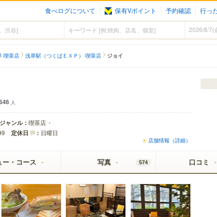
食べログについて
保有Vポイント
予約確認
行っ
草 喫茶店
浅草駅（つくばＥＸＰ） 喫茶店
ジョイ
646
人
ジャンル：
喫茶店
定休日
：
日曜日
99
店舗情報（詳細）
ュー・コース
写真
口コミ
574