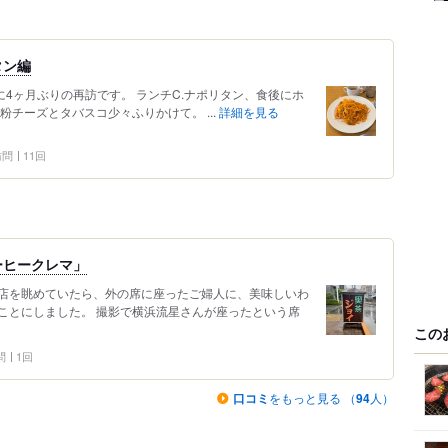
タン編
前に4ヶ月ぶりの再訪です。 ランチC.ナポリタン、食後にホ
粉チーズとタバスコ少々ふりかけて。 ...
詳細を見る
 訪問
11回
ーヒークレマ」
店を眺めていたら、外の席に座ったご婦人に、美味しいわ
ことにしました。 撮影で横浜流星さんが座ったという席
この
問
1回
口コミ
をもっと見る （
94
人）