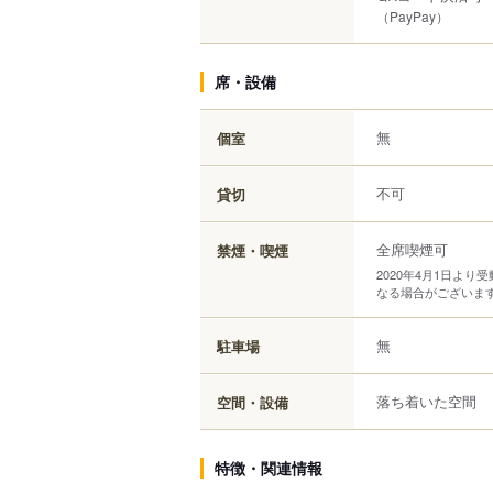
（PayPay）
席・設備
無
個室
不可
貸切
全席喫煙可
禁煙・喫煙
2020年4月1日よ
なる場合がございま
無
駐車場
落ち着いた空間
空間・設備
特徴・関連情報