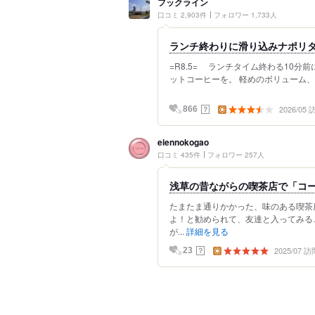
フックライン
口コミ 2,903件
フォロワー 1,733人
ランチ終わりに滑り込みナポリ
=R8.5= ランチタイム終わる10分
ットコーヒーを。 軽めのボリューム、
2026/05
？
866
eiennokogao
口コミ 435件
フォロワー 257人
浅草の昔ながらの喫茶店で「コ
たまたま通りかかった、味のある喫茶
よ！と勧められて、友達と入ってみる
が...
詳細を見る
2025/07 訪
？
23