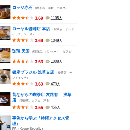
ロッジ赤石
（喫茶店、洋食、パスタ）
3.69
1195
人
ローヤル珈琲店 本店
（喫茶店、サンド
イッチ、ケーキ）
3.68
1049
人
珈琲 天国
（喫茶店、パンケーキ、カフェ）
3.63
1008
人
銀座ブラジル 浅草支店
（喫茶店、サ
ンドイッチ）
3.63
473
人
昔ながらの喫茶店 友路有 浅草
店
（喫茶店、カフェ、洋食）
3.55
456
人
事例から学ぶ『特権アクセス管
理』
PR（KeeperSecurity）