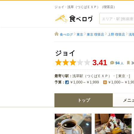
ジョイ - 浅草（つくばＥＸＰ）（喫茶店）
食べログ
食べログ
東京
東京 喫茶店
上野 喫茶店
浅
ジョイ
3.41
94
人
3
最寄り駅：
浅草駅（つくばＥＸＰ）
[
東京
]
予算：
￥1,000～￥1,999
￥1,000～￥1,9
トップ
メニ