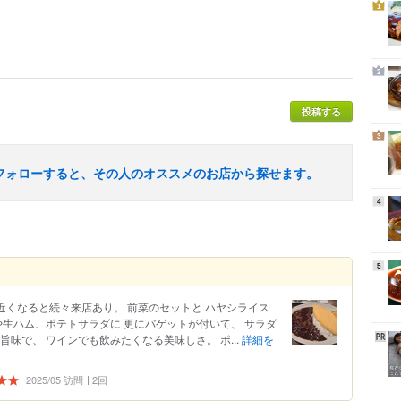
1
2
投稿する
3
フォローすると、その人のオススメのお店から探せます。
4
5
半近くなると続々来店あり。 前菜のセットと ハヤシライス
や生ハム、ポテトサラダに 更にバゲットが付いて、 サラダ
味で、 ワインでも飲みたくなる美味しさ。 ポ...
詳細を
2025/05 訪問
2回