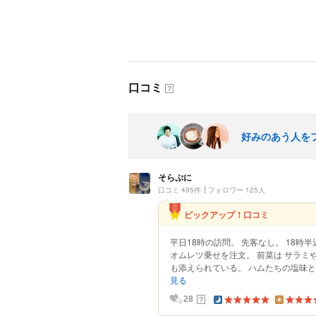
口コミ
？
好みのあう人を
そらぷに
口コミ 495件
フォロワー 125人
ピックアップ！口コミ
平日18時の訪問。 先客なし。 18時
オムレツ乗せを注文。 前菜は サラミ
も添えられている。 ハムたちの塩味と旨
見る
？
28