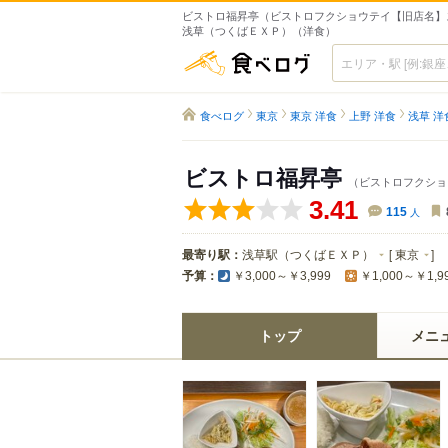
ビストロ福昇亭（ビストロフクショウテイ【旧店名】ス
浅草（つくばＥＸＰ）（洋食）
食べログ
食べログ
東京
東京 洋食
上野 洋食
浅草 洋
ビストロ福昇亭
（ビストロフクショ
3.41
115
人
最寄り駅：
浅草駅（つくばＥＸＰ）
[
東京
]
予算：
￥3,000～￥3,999
￥1,000～￥1,9
トップ
メニ