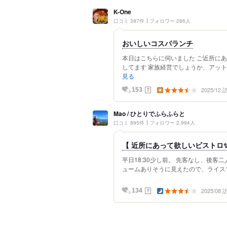
K-One
口コミ 387件
フォロワー 286人
おいしいコスパランチ
本日はこちらに伺いました ご近所に
してます 家族経営でしょうか、アット
見る
2025/12
？
153
Mao / ひとりでふらふらと
口コミ 895件
フォロワー 2,994人
【 近所にあって欲しいビストロ✨
平日18:30少し前。 先客なし、後
ュームありそうに見えたので、ライスでは
2025/08
？
134