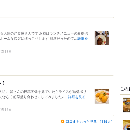
ある人気の洋食屋さんです お昼はランチメニューのみ提供
ホームな接客にほっこりします 満席だったのて...
詳細を
 訪問
3回
 】
この
客二人組。 皆さんの投稿画像を見ていたらライスが結構ボリ
なく前菜盛り合わせにしてみました⭐︎ ...
詳細を見る
 訪問
1回
口コミ
をもっと見る （
115
人）