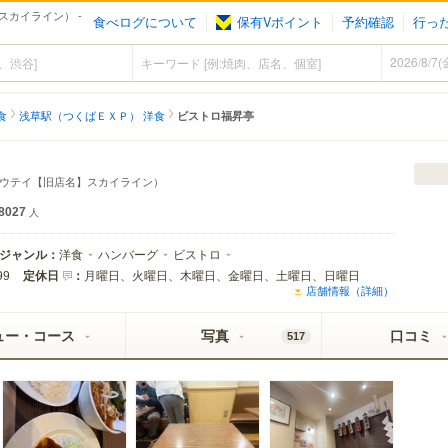
カイライン） -
食べログについて
保有Vポイント
予約確認
行っ
食
浅草駅（つくばＥＸＰ） 洋食
ビストロ福昇亭
ウテイ【旧店名】スカイライン）
8027
人
ジャンル：
洋食
ハンバーグ
ビストロ
定休日
：
月曜日、火曜日、木曜日、金曜日、土曜日、日曜日
99
店舗情報（詳細）
ュー・コース
写真
口コミ
517