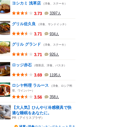
ヨシカミ 浅草店
（洋食、ステーキ）
3.73
3397
人
グリル佐久良
（洋食、サンドイッチ）
3.71
934
人
グリル グランド
（洋食、ステーキ）
3.71
926
人
ロッジ赤石
（喫茶店、洋食、パスタ）
3.69
1195
人
ロシヤ料理 ラルース
（洋食、ロシア料
理、ワインバー）
3.56
358
人
【大人気】ひんやり冷感寝具で快
適な睡眠をあなたに。
PR（アイリスプラザ）
浅草×洋食
のランキングをもっと見る