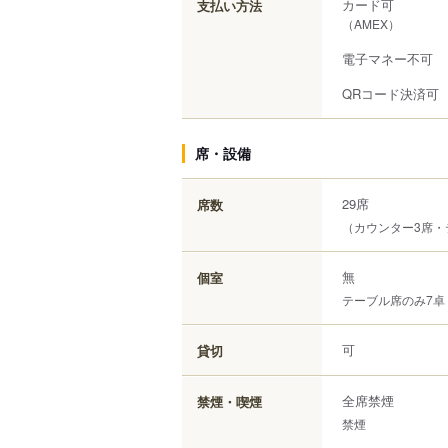
カード可
支払い方法
（AMEX）
電子マネー不可
QRコード決済可
席・設備
29席
席数
（カウンター3席・
無
個室
テーブル席のみ7卓
可
貸切
全席禁煙
禁煙・喫煙
禁煙