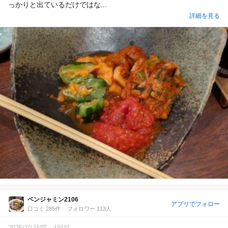
っかりと出ているだけではな...
詳細を見る
ベンジャミン2106
アプリでフォロー
口コミ 285件
フォロワー 113人
2025/10 訪問
1回目