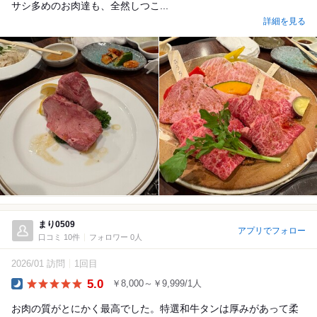
サシ多めのお肉達も、全然しつこ...
詳細を見る
まり0509
アプリでフォロー
口コミ 10件
フォロワー 0人
2026/01 訪問
1回目
5.0
￥8,000～￥9,999/1人
Dinner
お肉の質がとにかく最高でした。特選和牛タンは厚みがあって柔