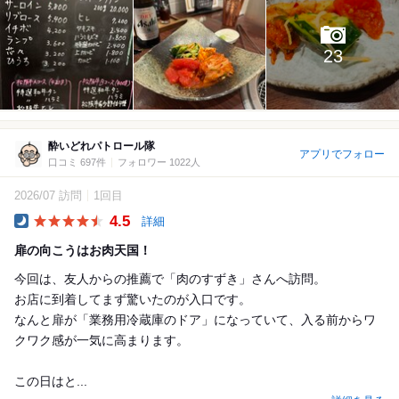
23
酔いどれパトロール隊
アプリでフォロー
口コミ 697件
フォロワー 1022人
2026/07 訪問
1回目
4.5
詳細
Dinner
扉の向こうはお肉天国！
今回は、友人からの推薦で「肉のすずき」さんへ訪問。
お店に到着してまず驚いたのが入口です。
なんと扉が「業務用冷蔵庫のドア」になっていて、入る前からワ
クワク感が一気に高まります。
この日はと...