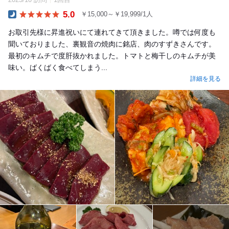
5.0
￥15,000～￥19,999/1人
Dinner
お取引先様に昇進祝いにて連れてきて頂きました。噂では何度も
聞いておりました、裏観音の焼肉に銘店、肉のすずきさんです。
最初のキムチで度肝抜かれました。トマトと梅干しのキムチが美
味い。ばくばく食べてしまう...
詳細を見る