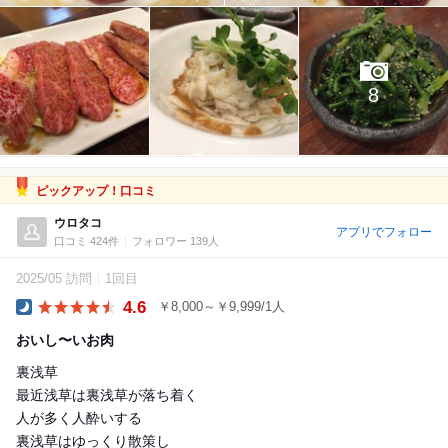
8
ピックアップ！口コミ
ウロタコ
アプリでフォロー
口コミ 424件
フォロワー 139人
2025/05 訪問
1回目
4.6
￥8,000～￥9,999/1人
Dinner
おいし〜いお肉
裏浅草
最近浅草は裏浅草が落ち着く
人が多く人酔いする
裏浅草はゆっくり散策し