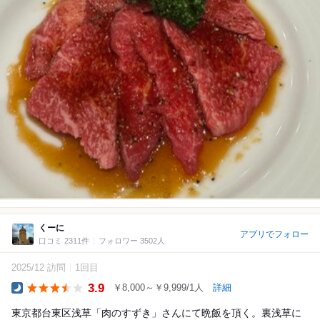
くーに
アプリでフォロー
口コミ 2311件
フォロワー 3502人
2025/12 訪問
1回目
3.9
￥8,000～￥9,999/1人
詳細
Dinner
東京都台東区浅草「肉のすずき」さんにて晩飯を頂く。裏浅草に