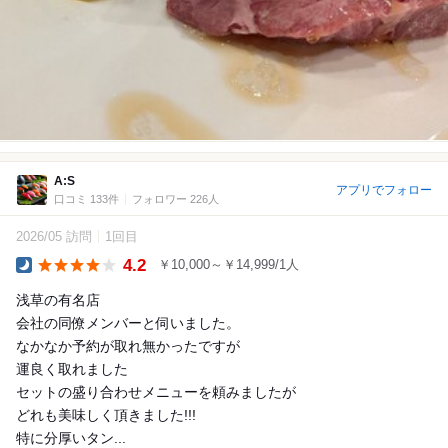
A:S
アプリでフォロー
口コミ 133件
フォロワー 226人
2026/05 訪問
1回目
4.2
￥10,000～￥14,999/1人
Dinner
浅草の有名店
会社の同僚メンバーと伺いました。
なかなか予約が取れ無かったですが
運良く取れました
セットの盛り合わせメニューを頼みましたが
どれも美味しく頂きました!!!
特に分厚いタン...