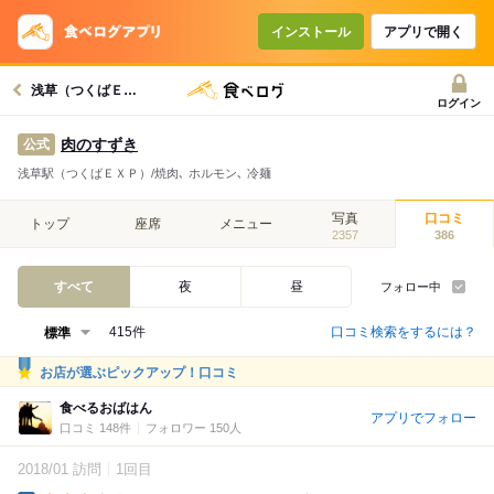
インストール
アプリで開く
浅草（つくばＥＸＰ）駅グルメへ
ログイン
肉のすずき
公式
浅草駅（つくばＥＸＰ）/焼肉､ ホルモン､ 冷麺
写真
口コミ
トップ
座席
メニュー
2357
386
すべて
夜
昼
フォロー中
口コミ検索をするには？
415件
お店が選ぶピックアップ！口コミ
食べるおばはん
アプリでフォロー
口コミ 148件
フォロワー 150人
2018/01 訪問
1回目