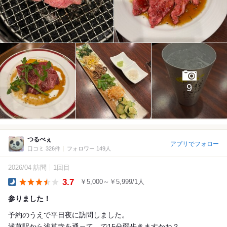
9
つるべぇ
アプリでフォロー
口コミ 326件
フォロワー 149人
2026/04 訪問
1回目
3.7
￥5,000～￥5,999/1人
Dinner
参りました！
予約のうえで平日夜に訪問しました。
浅草駅から浅草寺を通って…で15分弱歩きますかね？