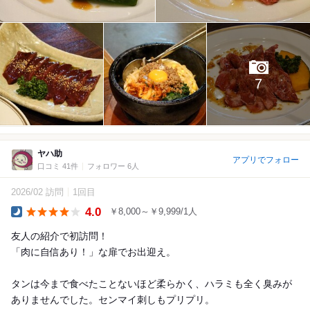
7
ヤハ助
アプリでフォロー
口コミ 41件
フォロワー 6人
2026/02 訪問
1回目
4.0
￥8,000～￥9,999/1人
Dinner
友人の紹介で初訪問！
「肉に自信あり！」な扉でお出迎え。
タンは今まで食べたことないほど柔らかく、ハラミも全く臭みが
ありませんでした。センマイ刺しもプリプリ。