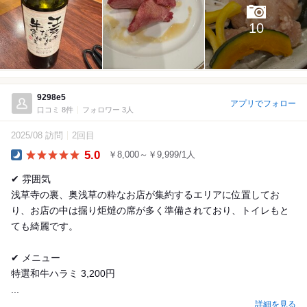
10
9298e5
アプリでフォロー
口コミ 8件
フォロワー 3人
2025/08 訪問
2回目
5.0
￥8,000～￥9,999/1人
Dinner
✔︎ 雰囲気
浅草寺の裏、奥浅草の粋なお店が集約するエリアに位置してお
り、お店の中は掘り炬燵の席が多く準備されており、トイレもと
ても綺麗です。
✔︎ メニュー
特選和牛ハラミ 3,200円
...
詳細を見る