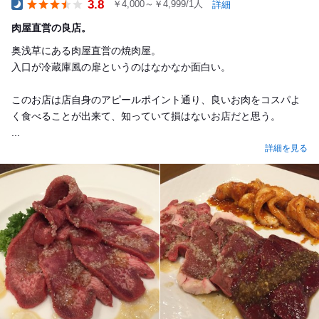
3.8
￥4,000～￥4,999/1人
詳細
Dinner
肉屋直営の良店。
奥浅草にある肉屋直営の焼肉屋。
入口が冷蔵庫風の扉というのはなかなか面白い。
このお店は店自身のアピールポイント通り、良いお肉をコスパよ
く食べることが出来て、知っていて損はないお店だと思う。
...
詳細を見る