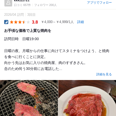
kkkzzz721
アプリでフォロー
口コミ 657件
フォロワー 200人
2026/04 訪問
3回目
3.8
￥4,000～￥4,999/1人
詳細
Dinner
お手頃な価格で上質な焼肉を
訪問日時 日曜19:00
日曜の夜、月曜からの仕事に向けてスタミナをつけよう、と焼肉
を食べに行くことに決定。
向かう先はお気に入りの焼肉屋、肉のすずきさん。
念のため伺う30分前にお電話した...
詳細を見る