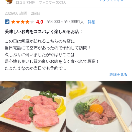
口コミ 734件
フォロワー 3063人
2026/06 訪問
2回目
4.0
￥8,000～￥9,999/1人
詳細
Dinner
美味しいお肉をコスパよく楽しめるお店！
この日は何度か訪れるこちらのお店に
当日電話にて空席があったので予約して訪問！
久しぶりに伺いましたがやはりここは
居心地も良いし質の良いお肉を安く食べれて最高！
たまたまなのか当日でも予約で...
詳細を見る