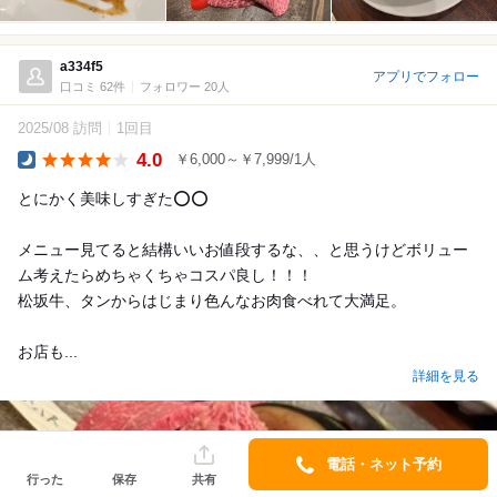
a334f5
アプリでフォロー
口コミ 62件
フォロワー 20人
2025/08 訪問
1回目
4.0
￥6,000～￥7,999/1人
Dinner
とにかく美味しすぎた⭕️⭕️
メニュー見てると結構いいお値段するな、、と思うけどボリュー
ム考えたらめちゃくちゃコスパ良し！！！
松坂牛、タンからはじまり色んなお肉食べれて大満足。
お店も...
詳細を見る
電話・ネット予約
行った
保存
共有