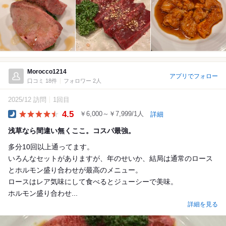
Morocco1214
アプリでフォロー
口コミ 18件
フォロワー 2人
2025/12 訪問
1回目
4.5
￥6,000～￥7,999/1人
詳細
Dinner
浅草なら間違い無くここ。コスパ最強。
多分10回以上通ってます。
いろんなセットがありますが、年のせいか、結局は通常のロース
とホルモン盛り合わせが最高のメニュー。
ロースはレア気味にして食べるとジューシーで美味。
ホルモン盛り合わせ...
詳細を見る