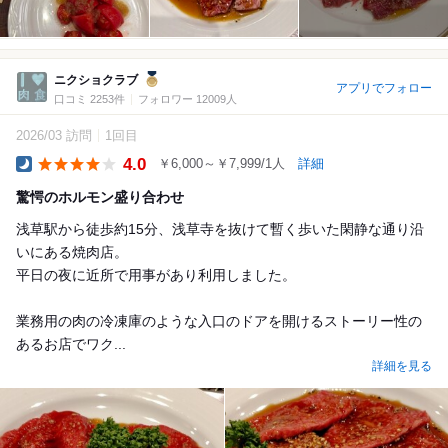
ニクショクラブ
アプリでフォロー
口コミ 2253件
フォロワー 12009人
2026/03 訪問
1回目
4.0
￥6,000～￥7,999/1人
詳細
Dinner
驚愕のホルモン盛り合わせ
浅草駅から徒歩約15分、浅草寺を抜けて暫く歩いた閑静な通り沿
いにある焼肉店。
平日の夜に近所で用事があり利用しました。
業務用の肉の冷凍庫のような入口のドアを開けるストーリー性の
あるお店でワク...
詳細を見る