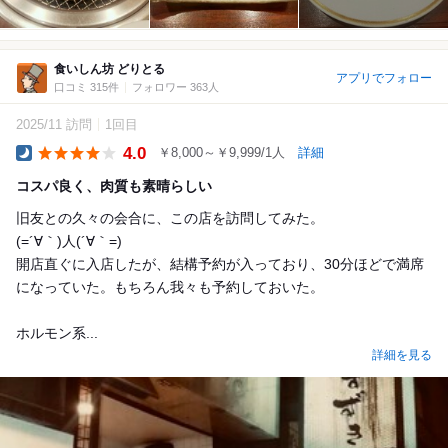
食いしん坊 どりとる
アプリでフォロー
口コミ 315件
フォロワー 363人
2025/11 訪問
1回目
4.0
￥8,000～￥9,999/1人
詳細
Dinner
コスパ良く、肉質も素晴らしい
旧友との久々の会合に、この店を訪問してみた。
(=´∀｀)人(´∀｀=)
開店直ぐに入店したが、結構予約が入っており、30分ほどで満席
になっていた。もちろん我々も予約しておいた。
ホルモン系...
詳細を見る