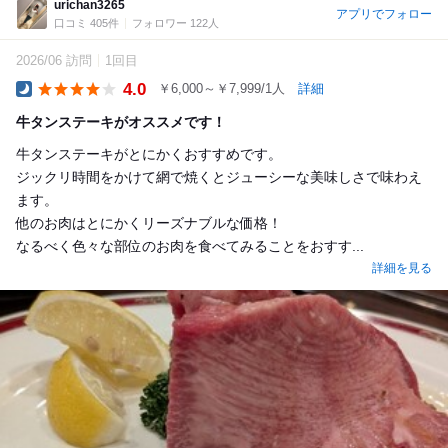
urichan3265
アプリでフォロー
口コミ 405件
フォロワー 122人
2026/06 訪問
1回目
4.0
￥6,000～￥7,999/1人
詳細
Dinner
牛タンステーキがオススメです！
牛タンステーキがとにかくおすすめです。
ジックリ時間をかけて網で焼くとジューシーな美味しさで味わえ
ます。
他のお肉はとにかくリーズナブルな価格！
なるべく色々な部位のお肉を食べてみることをおすす...
詳細を見る