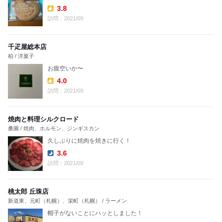
3.8
Takeout:
訪問：2021/09
千疋屋総本店
柏 / 洋菓子
お腹空いか〜
4.0
Takeout:
訪問：2021/09
焼肉と料理シルクロード
桑園 / 焼肉、ホルモン、ジンギスカン
久しぶりに焼肉を焼きに行く！
3.6
Dinner:
訪問：2021/09
桃太郎 丘珠店
新道東、元町（札幌）、栄町（札幌） / ラーメン
帽子がないことにハッとしました！