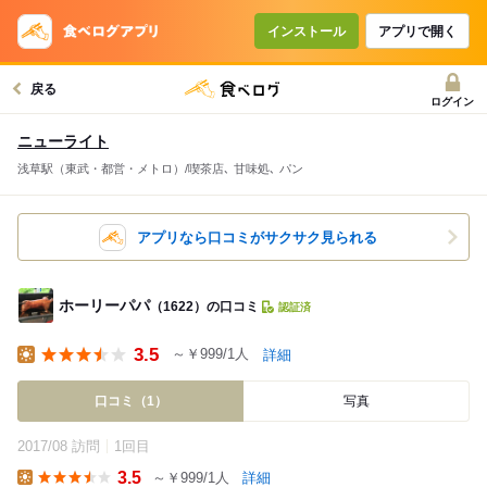
インストール
アプリで開く
戻る
ログイン
ニューライト
浅草駅（東武・都営・メトロ）/喫茶店､ 甘味処､ パン
アプリなら口コミがサクサク見られる
ホーリーパパ
（1622）の口コミ
認証済
3.5
～￥999/1人
詳細
Lunch
口コミ（1）
写真
2017/08 訪問
1回目
3.5
～￥999/1人
詳細