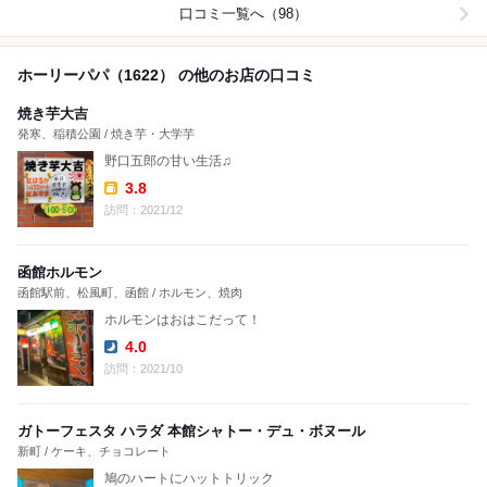
口コミ一覧へ（98）
ホーリーパパ（1622） の他のお店の口コミ
焼き芋大吉
発寒、稲積公園 / 焼き芋・大学芋
野口五郎の甘い生活♫
3.8
Takeout:
訪問：2021/12
函館ホルモン
函館駅前、松風町、函館 / ホルモン、焼肉
ホルモンはおはこだって！
4.0
Dinner:
訪問：2021/10
ガトーフェスタ ハラダ 本館シャトー・デュ・ボヌール
新町 / ケーキ、チョコレート
鳩のハートにハットトリック