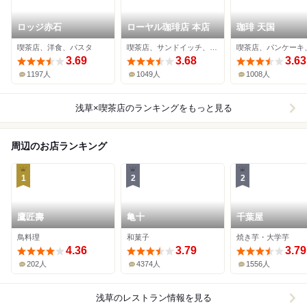
ロッジ赤石
ローヤル珈琲店 本店
珈琲 天国
喫茶店、洋食、パスタ
喫茶店、サンドイッチ、ケーキ
3.69
3.68
3.63
1197人
1049人
1008人
浅草×喫茶店
のランキングをもっと見る
周辺のお店ランキング
1
2
2
鷹匠壽
亀十
千葉屋
鳥料理
和菓子
焼き芋・大学芋
4.36
3.79
3.79
202人
4374人
1556人
浅草
のレストラン情報を見る