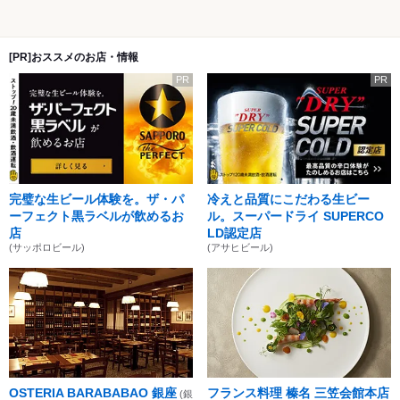
[PR]おススメのお店・情報
PR
PR
完璧な生ビール体験を。ザ・パ
冷えと品質にこだわる生ビー
ーフェクト黒ラベルが飲めるお
ル。スーパードライ SUPERCO
店
LD認定店
(サッポロビール)
(アサヒビール)
OSTERIA BARABABAO 銀座
フランス料理 榛名 三笠会館本店
(銀