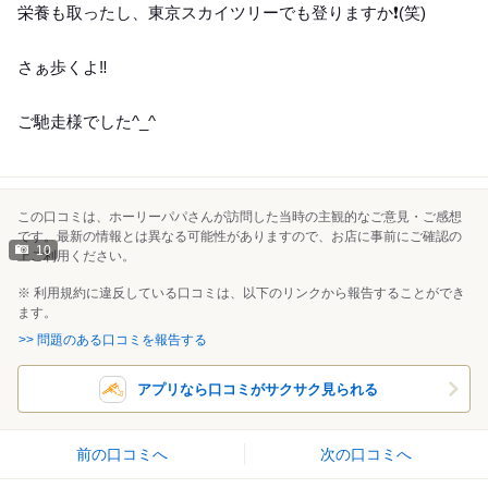
栄養も取ったし、東京スカイツリーでも登りますか❗️(笑)
さぁ歩くよ‼️
ご馳走様でした^_^
この口コミは、ホーリーパパさんが訪問した当時の主観的なご意見・ご感想
です。最新の情報とは異なる可能性がありますので、お店に事前にご確認の
10
上ご利用ください。
※ 利用規約に違反している口コミは、以下のリンクから報告することができ
ます。
>> 問題のある口コミを報告する
アプリなら口コミがサクサク見られる
前の口コミへ
次の口コミへ