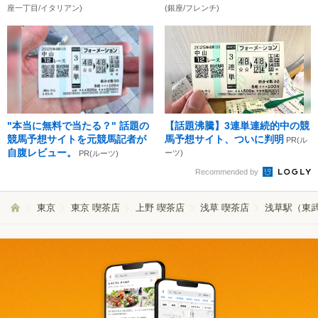
座一丁目/イタリアン)
(銀座/フレンチ)
"本当に無料で当たる？" 話題の
【話題沸騰】3連単連続的中の競
競馬予想サイトを元競馬記者が
馬予想サイト、ついに判明
PR(ル
自腹レビュー。
ーツ)
PR(ルーツ)
Recommended by
東京
東京 喫茶店
上野 喫茶店
浅草 喫茶店
浅草駅（東武