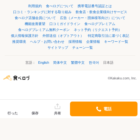
利用規約
食べログについて
携帯電話番号認証とは
口コミ・ランキングに対する取り組み
飲食店・飲食企業様向けサービス
食べログ店舗会員について
広告（メーカー・団体様等向け）について
機能改善要望
口コミガイドライン
食べログプレミアム
食べログプレミアム無料クーポン
ネット予約（リクエスト予約）
個人情報保護方針
外部送信（オプトアウト）
特定商取引法に基づく表記
推奨環境
ヘルプ・お問い合わせ
採用情報
企業情報
キーワード一覧
サイトマップ
チェーン一覧
言語：
English
简体中文
繁體中文
한국어
日本語
©Kakaku.com, Inc.
電話
行った
保存
共有