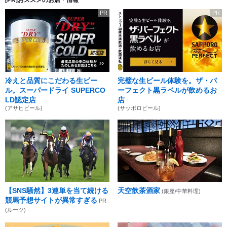
PR
PR
冷えと品質にこだわる生ビー
完璧な生ビール体験を。ザ・パ
ル。スーパードライ SUPERCO
ーフェクト黒ラベルが飲めるお
LD認定店
店
(アサヒビール)
(サッポロビール)
【SNS騒然】3連単を当て続ける
天空飲茶酒家
(銀座/中華料理)
競馬予想サイトが異常すぎる
PR
(ルーツ)