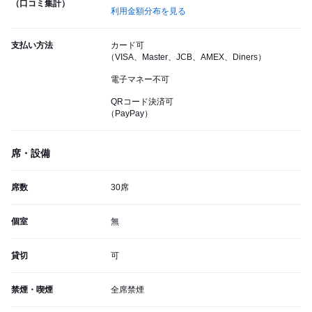
（口コミ集計）
利用金額分布を見る
支払い方法
カード可
（VISA、Master、JCB、AMEX、Diners）
電子マネー不可
QRコード決済可
（PayPay）
席・設備
席数
30席
個室
無
貸切
可
禁煙・喫煙
全席禁煙