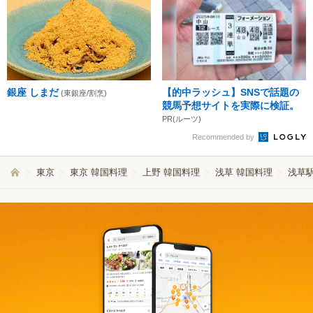
銀座 しまだ
【的中ラッシュ】SNSで話題の
(東銀座/割烹)
競馬予想サイトを実際に検証。
PR(ルーツ)
Recommended by
東京
東京 韓国料理
上野 韓国料理
浅草 韓国料理
浅草