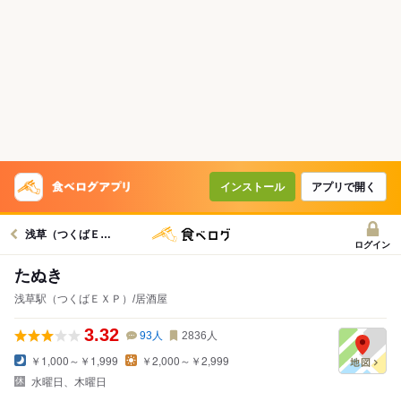
インストール
アプリで開く
浅草（つくばＥＸＰ）駅グルメへ
ログイン
たぬき
浅草駅（つくばＥＸＰ）/居酒屋
3.32
93
人
2836
人
￥1,000～￥1,999
￥2,000～￥2,999
水曜日、木曜日