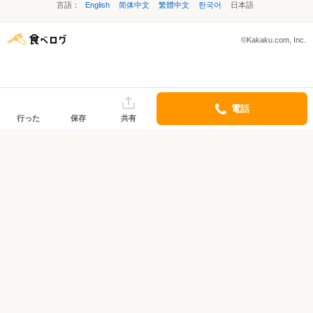
言語：
English
简体中文
繁體中文
한국어
日本語
©Kakaku.com, Inc.
電話
行った
保存
共有