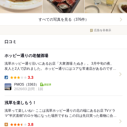
すべての写真を見る（376件）
広告を非表示
口コミ
ホッピー通りの老舗酒場
浅草ホッピー通り沿いにあるお店「大衆酒場 たぬき」。 3月中旬の夜、
友人と2人で訪れました。 ホッピー通りにはコアな常連店があるのです
が、この日は臨時休業だったため ...
3.3
Dinner:
PMOS
（3363）
2026/03 訪問
1回
浅草を楽しもう！
浅草って楽しいね✨ ここは浅草ホッピー通りの北の端にあるお店 TVドラ
マ"半沢直樹"のロケ地になった場所ですね この日は先日買った着物に合う
履物探しで和装に詳しい人と...
3.8