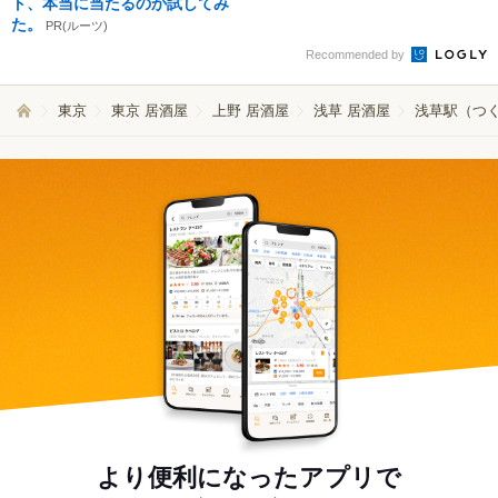
ト、本当に当たるのか試してみ
た。
PR(ルーツ)
Recommended by
東京
東京 居酒屋
上野 居酒屋
浅草 居酒屋
浅草駅（つく
より便利になったアプリで