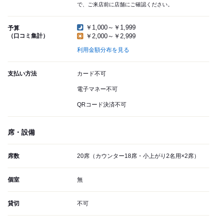
で、ご来店前に店舗にご確認ください。
￥1,000～￥1,999
予算
（口コミ集計）
￥2,000～￥2,999
利用金額分布を見る
支払い方法
カード不可
電子マネー不可
QRコード決済不可
席・設備
席数
20席（カウンター18席・小上がり2名用×2席）
個室
無
貸切
不可