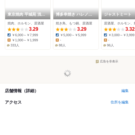
東京焼肉 平城苑 浅草
博多串焼き ハレノイ
ジャストミート
総本店
チ
焼肉、ホルモン、居酒屋
焼き鳥、もつ鍋、居酒屋
居酒屋、ホルモン、
3.29
3.29
3.32
￥6,000～￥7,999
￥5,000～￥5,999
￥3,000～￥3,999
Dinner:
Dinner:
Dinner:
￥1,000～￥1,999
-
-
Lunch:
Lunch:
Lunch:
333人
88人
96人
広告を非表示
店舗情報（詳細）
編集
アクセス
住所を編集