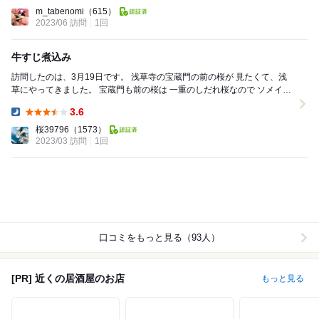
Lunch:
m_tabenomi
（615）
2023/06 訪問
1回
牛すじ煮込み￼
訪問したのは、3月19日です。 浅草寺の宝蔵門の前の桜￼￼が 見たくて、浅
草にやってきました。 宝蔵門も前の桜は 一重のしだれ桜なので￼ ソメイヨ
シノの開花より 数...
3.6
Dinner:
桜39796
（1573）
2023/03 訪問
1回
口コミをもっと見る（93人）
[PR] 近くの居酒屋のお店
もっと見る