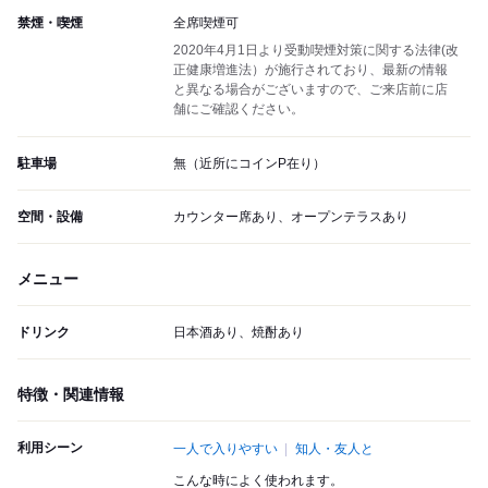
禁煙・喫煙
全席喫煙可
2020年4月1日より受動喫煙対策に関する法律(改
正健康増進法）が施行されており、最新の情報
と異なる場合がございますので、ご来店前に店
舗にご確認ください。
駐車場
無（近所にコインP在り）
空間・設備
カウンター席あり、オープンテラスあり
メニュー
ドリンク
日本酒あり、焼酎あり
特徴・関連情報
利用シーン
一人で入りやすい
知人・友人と
こんな時によく使われます。