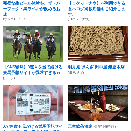
完璧な生ビール体験を。ザ・パ
【ロケットナウ】が利用できる
ーフェクト黒ラベルが飲めるお
食べログ掲載店舗をご紹介しま
店
す。
(サッポロビール)
(ロケットナウ)
【SNS騒然】3連単を当て続ける
明月庵 ぎんざ 田中屋 銀座本店
競馬予想サイトが異常すぎる
(銀座/そば)
PR
(ルーツ)
Xで何度も見かける競馬予想サイ
天空飲茶酒家
(銀座/中華料理)