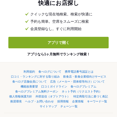
快適にお店探し
クイックな現在地検索。検索が快適に
予約も簡単。空席をスムーズに検索
会員登録なし。すぐに利用開始
アプリで開く
アプリなら1ヶ月無料でランキング検索！
利用規約
食べログについて
携帯電話番号認証とは
口コミ・ランキングに対する取り組み
飲食店・飲食企業様向けサービス
食べログ店舗会員について
広告（メーカー・団体様等向け）について
機能改善要望
口コミガイドライン
食べログプレミアム
食べログプレミアム無料クーポン
ネット予約（リクエスト予約）
個人情報保護方針
外部送信（オプトアウト）
特定商取引法に基づく表記
推奨環境
ヘルプ・お問い合わせ
採用情報
企業情報
キーワード一覧
サイトマップ
チェーン一覧