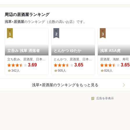
周辺の居酒屋ランキング
浅草
×
居酒屋
のランキング（点数の高いお店）です。
1
2
3
立呑み 浅草 洒落者
とんかつ ゆたか
浅草 ASA虎
立ち飲み、居酒屋、日本酒バー
とんかつ、居酒屋、日本料理
居酒屋、海鮮、寿司
3.69
3.65
3.65
342人
905人
826人
浅草×居酒屋
のランキングをもっと見る
広告を非表示