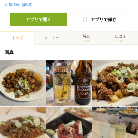
店舗情報（詳細）
アプリで開く
アプリで保存
写真
口コミ
トップ
メニュー
317
93
写真