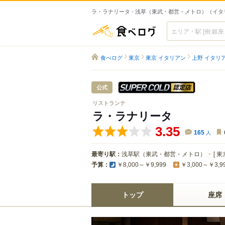
ラ・ラナリータ - 浅草（東武・都営・メトロ）（イ
食べログ
食べログ
東京
東京 イタリアン
上野 イタリ
スーパードラ
公式
リストランテ
ラ・ラナリータ
3.35
165
人
最寄り駅：
浅草駅（東武・都営・メトロ）
[
東
予算：
￥8,000～￥9,999
￥3,000～￥3,9
トップ
座席