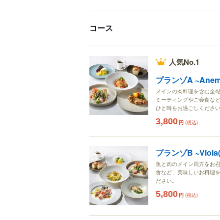
コース
人気No.1
プランゾA ~Anem
メインの肉料理を含む全4
ミーティングやご会食な
ひと時をお過ごしくださ
3,800
円
(税込)
プランゾB ~Viol
魚と肉のメイン両方をお
食など、美味しいお料理
ださい。
5,800
円
(税込)