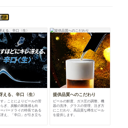
スーパードライ SUPER COLD認定店
冴える、辛口〈生〉
提供品質へのこだわり
やす」ことによりビールの苦
ビールの鮮度、ガス圧の調整、機
和らぎ、炭酸の刺激感も向
器の洗浄、グラスの管理、注ぎ方
スーパードライの特長である
にこだわり、高品質な樽生ビール
が冴え、「辛口」が引き立ち
を提供します。
。