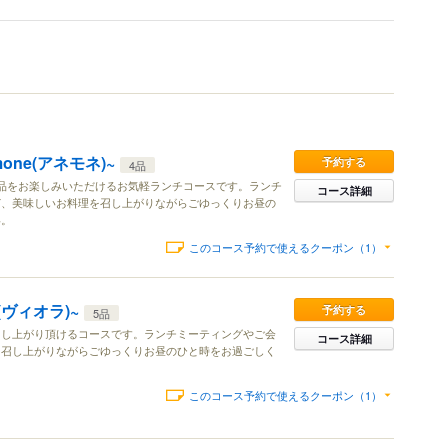
one(アネモネ)~
予約する
4品
品をお楽しみいただけるお気軽ランチコースです。ランチ
コース詳細
ど、美味しいお料理を召し上がりながらごゆっくりお昼の
い。
このコース予約で使えるクーポン（1）
a(ヴィオラ)~
予約する
5品
召し上がり頂けるコースです。ランチミーティングやご会
コース詳細
を召し上がりながらごゆっくりお昼のひと時をお過ごしく
このコース予約で使えるクーポン（1）