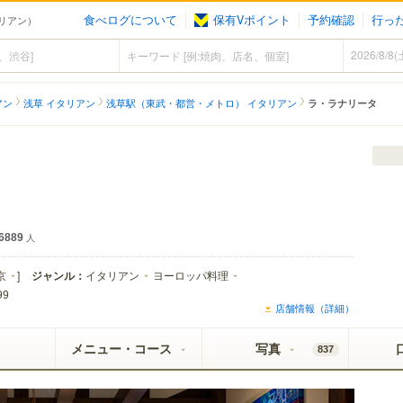
食べログについて
保有Vポイント
予約確認
行っ
タリアン）
アン
浅草 イタリアン
浅草駅（東武・都営・メトロ） イタリアン
ラ・ラナリータ
イ SUPER COLD認定店
6889
人
京
]
ジャンル：
イタリアン
ヨーロッパ料理
99
店舗情報（詳細）
メニュー・コース
写真
837