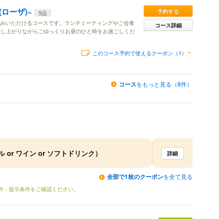
(ローザ)~
予約する
5品
しみいただけるコースです。ランチミーティングやご会食
コース詳細
召し上がりながらごゆっくりお昼のひと時をお過ごしくだ
このコース予約で使えるクーポン（1）
コース
をもっと見る（8件）
or ワイン or ソフトドリンク）
詳細
全部で1枚のクーポン
を全て見る
条件・提示条件をご確認ください。