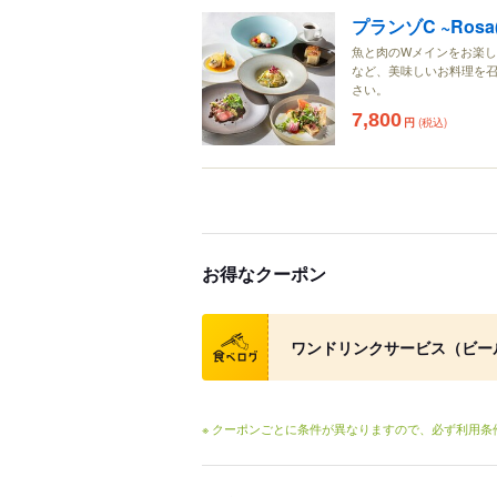
プランゾC ~Rosa
魚と肉のWメインをお楽
など、美味しいお料理を
さい。
7,800
円
(税込)
お得なクーポン
クーポン
ワンドリンクサービス（ビール 
※ クーポンごとに条件が異なりますので、必ず利用