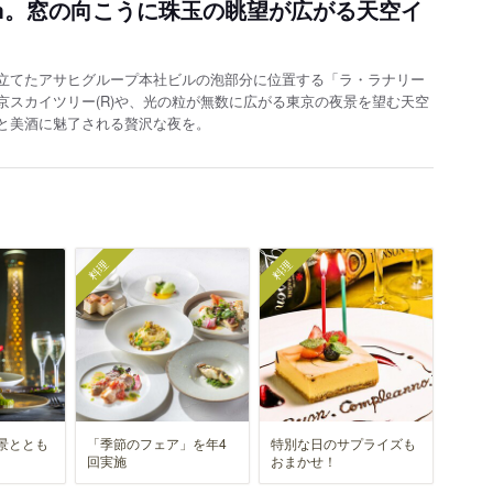
0m。窓の向こうに珠玉の眺望が広がる天空イ
立てたアサヒグループ本社ビルの泡部分に位置する「ラ・ラナリー
京スカイツリー(R)や、光の粒が無数に広がる東京の夜景を望む天空
と美酒に魅了される贅沢な夜を。
料理
料理
景ととも
「季節のフェア」を年4
特別な日のサプライズも
回実施
おまかせ！