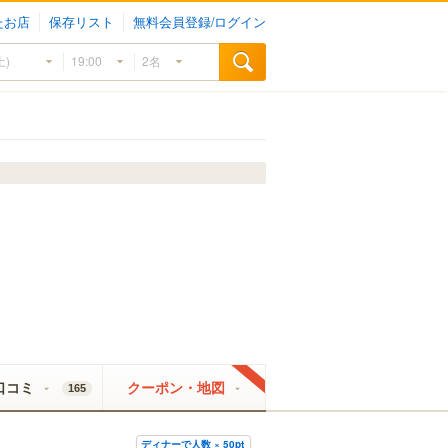
たお店
保存リスト
無料会員登録/ログイン
口コミ
クーポン・地図
165
ディナーで人数 × 50pt