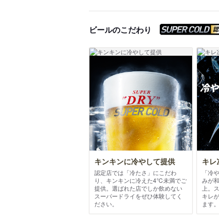
ビールのこだわり
キンキンに冷やして提供
キレ
認定店では「冷たさ」にこだわ
「冷
り、キンキンに冷えた4℃未満でご
みが
提供。選ばれた店でしか飲めない
上。
スーパードライをぜひ体験してく
キレ
ださい。
ます