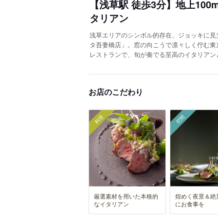
【浅草駅 徒歩3分】地上10
タリアン
浅草エリアのシンボル的存在、ジョッキに見
タ吾妻橋店」。窓の向こうで凛々しく佇む東
レストランで、旬が奏でる至高のイタリアン
お店のこだわり
料理
空間
厳選素材を用いた本格的
煌めく夜景＆絶
なイタリアン
にお食事を