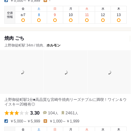
￥5,000～￥5,999
-
金
土
日
月
火
水
木
空席
7
8
9
10
11
12
13
8
/
情報
焼肉 ごち
上野御徒町駅 34m / 焼肉、
ホルモン
上野御徒町駅1分■高品質な宮崎牛焼肉リーズナブルに満喫！ワイン＆ウ
イスキー20種有◎
3.30
104
2461
人
人
￥5,000～￥5,999
￥1,000～￥1,999
金
土
日
月
火
水
木