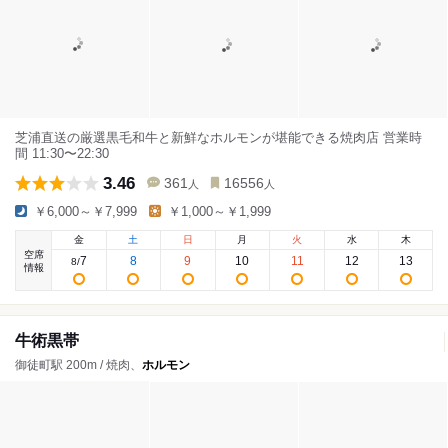
芝浦直送の厳選黒毛和牛と新鮮なホルモンが堪能できる焼肉店 営業時
間 11:30〜22:30
3.46
361
16556
人
人
￥6,000～￥7,999
￥1,000～￥1,999
金
土
日
月
火
水
木
空席
7
8
9
10
11
12
13
8
/
情報
牛術黒帯
御徒町駅 200m / 焼肉、
ホルモン