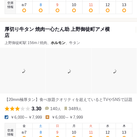
空席
7
8
9
10
11
12
13
8
/
情報
厚切り牛タン 焼肉一心たん助 上野御徒町アメ横
店
上野御徒町駅 156m / 焼肉、
ホルモン
、牛タン
【20mm極厚タン】食べ放題クオリティを超えているとTVやSNSで話題
3.30
140
3489
人
人
￥6,000～￥7,999
￥6,000～￥7,999
金
土
日
月
火
水
木
空席
7
8
9
10
11
12
13
8
/
情報