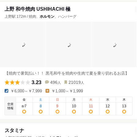
上野 和牛焼肉 USHIHACHI 極
上野駅 172m / 焼肉、
ホルモン
、ハンバーグ
【焼肉で暑気払い！！ 黒毛和牛を焼肉や生肉で夏を乗り切れるお店】
3.23
496
21019
人
人
￥6,000～￥7,999
￥1,000～￥1,999
金
土
日
月
火
水
木
空席
7
8
9
10
11
12
13
8
/
情報
スタミナ