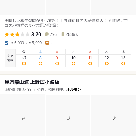
美味しい和牛焼肉が食べ放題！上野御徒町の大衆焼肉店！ 期間限定で
コスパ抜群の食べ放題が登場！
3.20
79
2536
人
人
￥5,000～￥5,999
-
金
土
日
月
火
水
木
空席
7
8
9
10
11
12
13
8
/
情報
焼肉陽山道 上野広小路店
上野御徒町駅 38m / 焼肉、韓国料理、
ホルモン