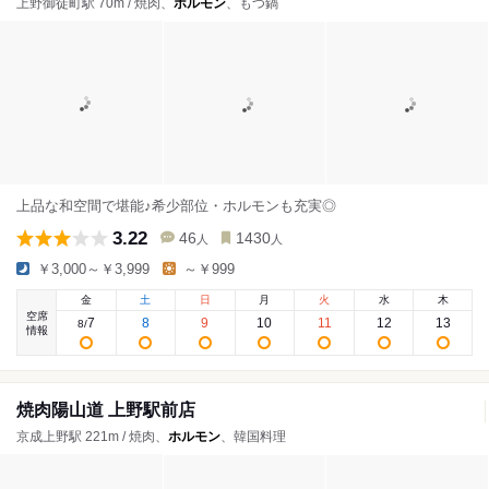
上野御徒町駅 70m / 焼肉、
ホルモン
、もつ鍋
上品な和空間で堪能♪希少部位・ホルモンも充実◎
3.22
46
1430
人
人
￥3,000～￥3,999
～￥999
金
土
日
月
火
水
木
空席
7
8
9
10
11
12
13
8
/
情報
焼肉陽山道 上野駅前店
京成上野駅 221m / 焼肉、
ホルモン
、韓国料理