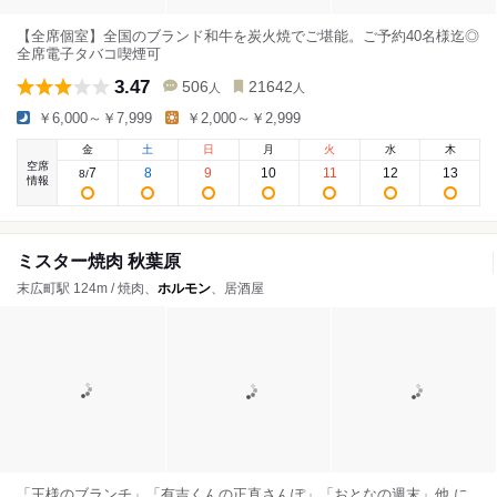
【全席個室】全国のブランド和牛を炭火焼でご堪能。ご予約40名様迄◎
全席電子タバコ喫煙可
3.47
506
21642
人
人
￥6,000～￥7,999
￥2,000～￥2,999
金
土
日
月
火
水
木
空席
7
8
9
10
11
12
13
8
/
情報
ミスター焼肉 秋葉原
末広町駅 124m / 焼肉、
ホルモン
、居酒屋
「王様のブランチ」「有吉くんの正直さんぽ」「おとなの週末」他 に