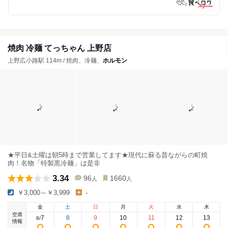
焼肉 冷麺 てっちゃん 上野店
上野広小路駅 114m / 焼肉、冷麺、
ホルモン
★平日&土曜は朝5時まで営業してます★現代に蘇る昔ながらの町焼
肉！名物「特製黒冷麺」は是非
3.34
96
1660
人
人
￥3,000～￥3,999
-
金
土
日
月
火
水
木
空席
7
8
9
10
11
12
13
8
/
情報