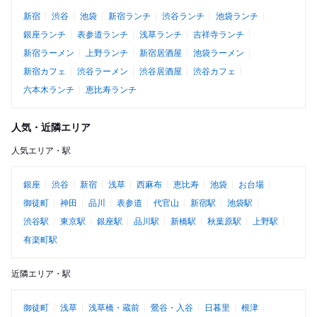
新宿
渋谷
池袋
新宿ランチ
渋谷ランチ
池袋ランチ
銀座ランチ
表参道ランチ
浅草ランチ
吉祥寺ランチ
新宿ラーメン
上野ランチ
新宿居酒屋
池袋ラーメン
新宿カフェ
渋谷ラーメン
渋谷居酒屋
渋谷カフェ
六本木ランチ
恵比寿ランチ
人気・近隣エリア
人気エリア・駅
銀座
渋谷
新宿
浅草
西麻布
恵比寿
池袋
お台場
御徒町
神田
品川
表参道
代官山
新宿駅
池袋駅
渋谷駅
東京駅
銀座駅
品川駅
新橋駅
秋葉原駅
上野駅
有楽町駅
近隣エリア・駅
御徒町
浅草
浅草橋・蔵前
鶯谷・入谷
日暮里
根津