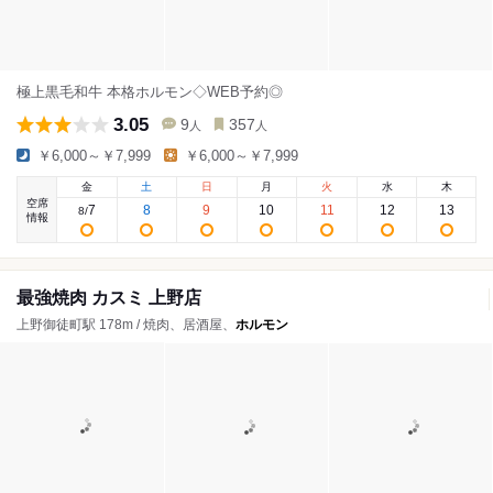
極上黒毛和牛 本格ホルモン◇WEB予約◎
3.05
9
357
人
人
￥6,000～￥7,999
￥6,000～￥7,999
金
土
日
月
火
水
木
空席
7
8
9
10
11
12
13
8
/
情報
最強焼肉 カスミ 上野店
上野御徒町駅 178m / 焼肉、居酒屋、
ホルモン