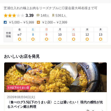
芝浦仕入れの極上お肉をリーズナブルに◎宴会最大46名様まで可
3.39
148
5361
人
人
￥5,000～￥5,999
￥2,000～￥2,999
金
土
日
月
火
水
木
空席
7
8
9
10
11
12
13
8
/
情報
おいしいお店を発見
3.5以下のうまい店
2026年08月04日(火)
〈食べログ3.5以下のうまい店〉ここは通いたい！ 現代の感性が光
るスペイン郷土料理