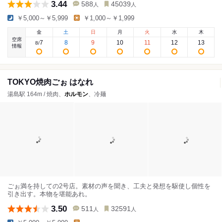
3.44
588
45039
人
人
￥5,000～￥5,999
￥1,000～￥1,999
金
土
日
月
火
水
木
空席
7
8
9
10
11
12
13
8
/
情報
TOKYO焼肉ごぉ はなれ
湯島駅 164m / 焼肉、
ホルモン
、冷麺
ごぉ満を持しての2号店。素材の声を聞き、工夫と発想を駆使し個性を
引き出す。本物を堪能あれ。
3.50
511
32591
人
人