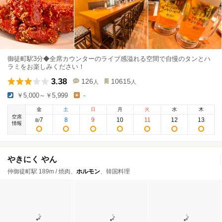
御徒町駅3分◆全席カウンターのライブ感溢れる空間で自慢のタンとハ
ラミをお楽しみください！
3.38
126
10615
人
人
￥5,000～￥5,999
-
金
土
日
月
火
水
木
空席
7
8
9
10
11
12
13
8
/
情報
やきにく やん
仲御徒町駅 189m / 焼肉、
ホルモン
、韓国料理