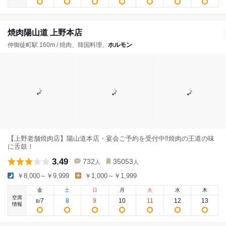
焼肉陽山道 上野本店
仲御徒町駅 160m / 焼肉、韓国料理、
ホルモン
【上野老舗焼肉店】陽山道本店・宴会ご予約を受付中‼焼肉の王道の味
に舌鼓！
3.49
732
35053
人
人
￥8,000～￥9,999
￥1,000～￥1,999
金
土
日
月
火
水
木
空席
7
8
9
10
11
12
13
8
/
情報