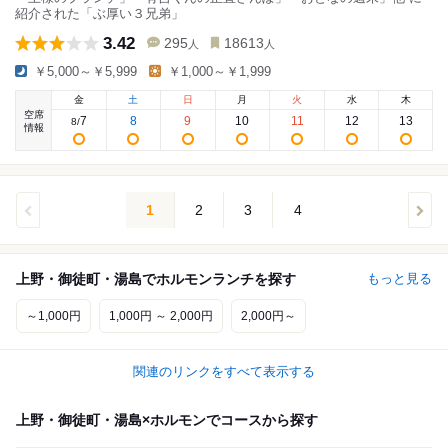
紹介された「ぶ厚い３兄弟」
3.42
295
18613
人
人
￥5,000～￥5,999
￥1,000～￥1,999
金
土
日
月
火
水
木
空席
7
8
9
10
11
12
13
8
/
情報
1
2
3
4
上野・御徒町・湯島でホルモンランチを探す
もっと見る
～1,000円
1,000円 ～ 2,000円
2,000円～
関連のリンクをすべて表示する
上野・御徒町・湯島×ホルモンでコースから探す