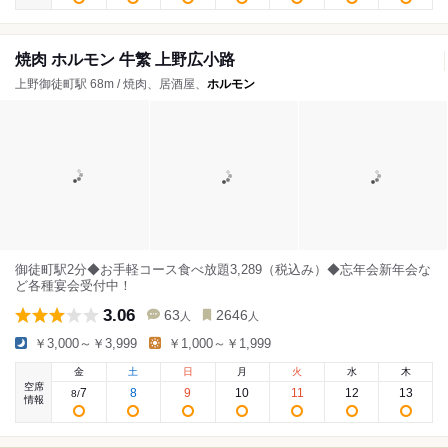
焼肉 ホルモン 牛繁 上野広小路
上野御徒町駅 68m / 焼肉、居酒屋、
ホルモン
御徒町駅2分◆お手軽コース食べ放題3,289（税込み）◆忘年会新年会な
ど各種宴会受付中！
3.06
63
2646
人
人
￥3,000～￥3,999
￥1,000～￥1,999
金
土
日
月
火
水
木
空席
7
8
9
10
11
12
13
8
/
情報