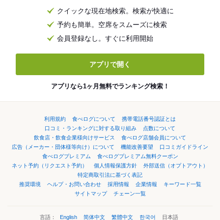
クイックな現在地検索。検索が快適に
予約も簡単。空席をスムーズに検索
会員登録なし。すぐに利用開始
アプリで開く
アプリなら1ヶ月無料でランキング検索！
利用規約
食べログについて
携帯電話番号認証とは
口コミ・ランキングに対する取り組み
点数について
飲食店・飲食企業様向けサービス
食べログ店舗会員について
広告（メーカー・団体様等向け）について
機能改善要望
口コミガイドライン
食べログプレミアム
食べログプレミアム無料クーポン
ネット予約（リクエスト予約）
個人情報保護方針
外部送信（オプトアウト）
特定商取引法に基づく表記
推奨環境
ヘルプ・お問い合わせ
採用情報
企業情報
キーワード一覧
サイトマップ
チェーン一覧
言語：
English
简体中文
繁體中文
한국어
日本語