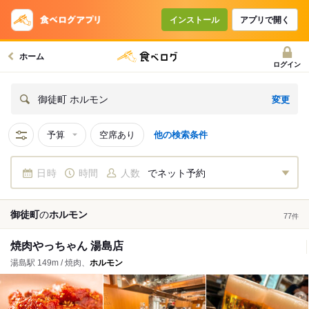
インストール
アプリで開く
ホーム
ログイン
変更
御徒町 ホルモン
予算
空席あり
他の検索条件
日時
時間
人数
でネット予約
御徒町
の
ホルモン
77
件
焼肉やっちゃん 湯島店
湯島駅 149m / 焼肉、
ホルモン