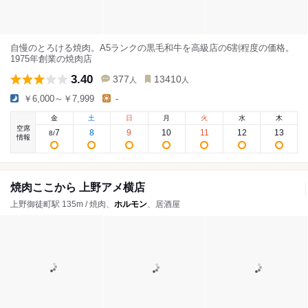
自慢のとろける焼肉。A5ランクの黒毛和牛を高級店の6割程度の価格。
1975年創業の焼肉店
3.40
377
13410
人
人
￥6,000～￥7,999
-
金
土
日
月
火
水
木
空席
7
8
9
10
11
12
13
8
/
情報
焼肉ここから 上野アメ横店
上野御徒町駅 135m / 焼肉、
ホルモン
、居酒屋