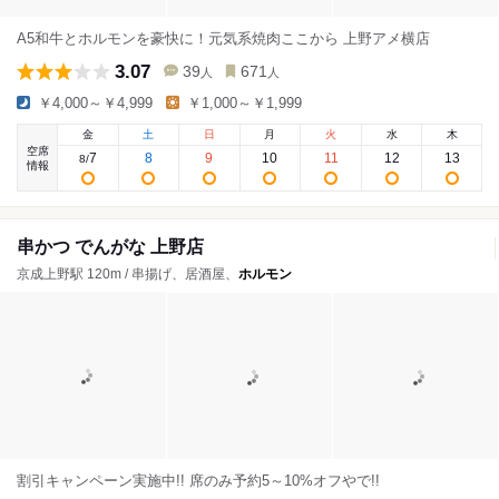
A5和牛とホルモンを豪快に！元気系焼肉ここから 上野アメ横店
3.07
39
671
人
人
￥4,000～￥4,999
￥1,000～￥1,999
金
土
日
月
火
水
木
空席
7
8
9
10
11
12
13
8
/
情報
串かつ でんがな 上野店
京成上野駅 120m / 串揚げ、居酒屋、
ホルモン
割引キャンペーン実施中!! 席のみ予約5～10%オフやで!!