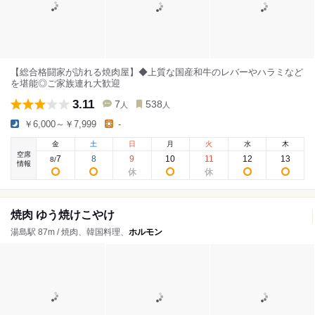
【総合格闘家が訪れる焼肉屋】◆上質な国産和牛のレバーやハラミなど
を堪能◎ご家族連れ大歓迎
3.11
7
538
人
人
￥6,000～￥7,999
-
金
土
日
月
火
水
木
空席
7
8
9
10
11
12
13
8
/
情報
焼肉 ゆう焼けこやけ
湯島駅 87m / 焼肉、韓国料理、
ホルモン