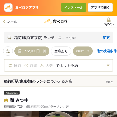
インストール
アプリで開く
ホーム
ログイン
変更
稲荷町駅(東京都) ランチ
昼 ～ ￥2,000
昼、〜2,000円
空席あり
他の検索条件
日時
時間
人数
でネット予約
稲荷町駅(東京都)
の
ランチ
につかえる
お店
595
件
麺 みつヰ
1
稲荷町駅 729m
(田原町駅 60m)
/ ラーメン、丼