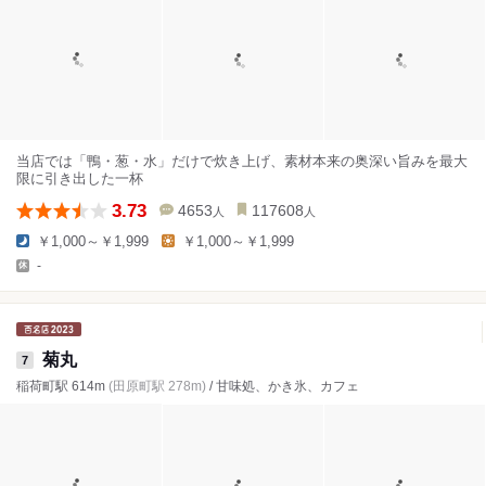
当店では「鴨・葱・水」だけで炊き上げ、素材本来の奥深い旨みを最大
限に引き出した一杯
3.73
4653
117608
人
人
￥1,000～￥1,999
￥1,000～￥1,999
-
菊丸
7
稲荷町駅 614m
(田原町駅 278m)
/ 甘味処、かき氷、カフェ