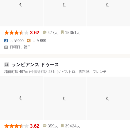
3.62
477
15351
人
人
～￥999
～￥999
日曜日、祝日
ランビアンス ドゥース
16
稲荷町駅 497m
(仲御徒町駅 231m)
/ ビストロ、豚料理、フレンチ
3.62
359
39424
人
人