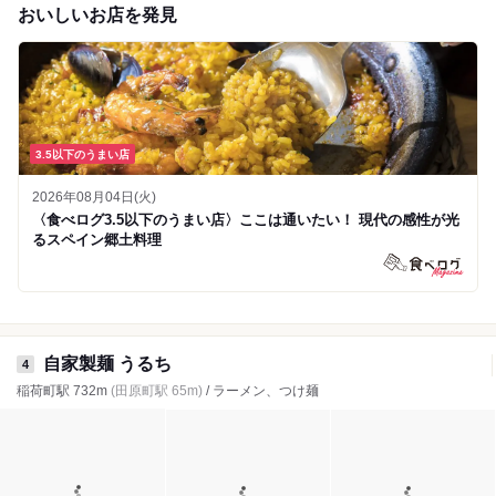
おいしいお店を発見
3.5以下のうまい店
2026年08月04日(火)
〈食べログ3.5以下のうまい店〉ここは通いたい！ 現代の感性が光
るスペイン郷土料理
自家製麺 うるち
4
稲荷町駅 732m
(田原町駅 65m)
/ ラーメン、つけ麺