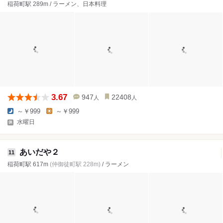
稲荷町駅 289m / ラーメン、日本料理
3.67
947
22408
人
人
～￥999
～￥999
水曜日
あいだや２
11
稲荷町駅 617m
(仲御徒町駅 228m)
/ ラーメン