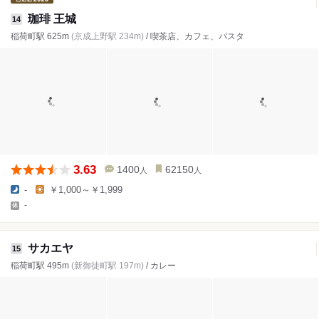
珈琲 王城
14
稲荷町駅 625m
(京成上野駅 234m)
/ 喫茶店、カフェ、パスタ
3.63
1400
62150
人
人
-
￥1,000～￥1,999
-
サカエヤ
15
稲荷町駅 495m
(新御徒町駅 197m)
/ カレー