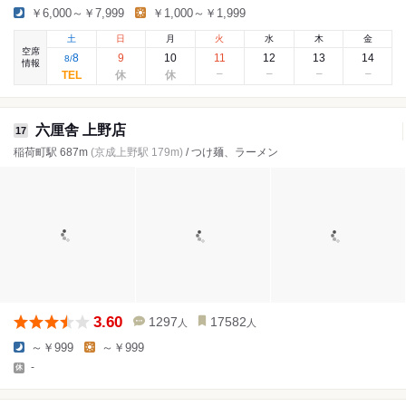
￥6,000～￥7,999
￥1,000～￥1,999
土
日
月
火
水
木
金
空席
8
9
10
11
12
13
14
8
/
情報
六厘舎 上野店
17
稲荷町駅 687m
(京成上野駅 179m)
/ つけ麺、ラーメン
3.60
1297
17582
人
人
～￥999
～￥999
-