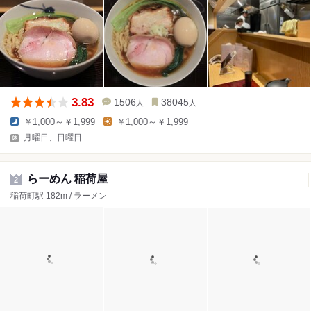
3.83
1506
38045
人
人
￥1,000～￥1,999
￥1,000～￥1,999
月曜日、日曜日
らーめん 稲荷屋
2
稲荷町駅 182m / ラーメン