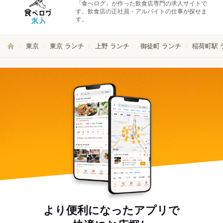
「食べログ」が作った飲食店専門の求人サイトで
す。飲食店の正社員・アルバイトの仕事が探せま
す。
東京
東京 ランチ
上野 ランチ
御徒町 ランチ
稲荷町駅 
より便利になったアプリで