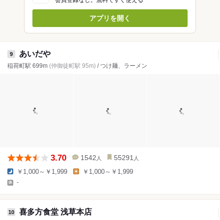
アプリを開く
あいだや
9
稲荷町駅 699m
(仲御徒町駅 95m)
/ つけ麺、ラーメン
3.70
1542
55291
人
人
￥1,000～￥1,999
￥1,000～￥1,999
-
喜多方食堂 浅草本店
10