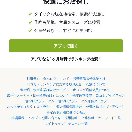
快適にお店探し
クイックな現在地検索。検索が快適に
予約も簡単。空席をスムーズに検索
会員登録なし。すぐに利用開始
アプリで開く
アプリなら1ヶ月無料でランキング検索！
利用規約
食べログについて
携帯電話番号認証とは
口コミ・ランキングに対する取り組み
点数について
飲食店・飲食企業様向けサービス
食べログ店舗会員について
広告（メーカー・団体様等向け）について
機能改善要望
口コミガイドライン
食べログプレミアム
食べログプレミアム無料クーポン
ネット予約（リクエスト予約）
個人情報保護方針
外部送信（オプトアウト）
特定商取引法に基づく表記
推奨環境
ヘルプ・お問い合わせ
採用情報
企業情報
キーワード一覧
サイトマップ
チェーン一覧