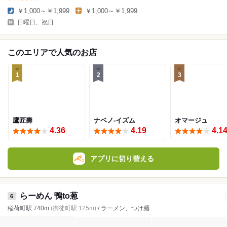
￥1,000～￥1,999
￥1,000～￥1,999
日曜日、祝日
このエリアで人気のお店
1
2
3
鷹匠壽
ナベノ-イズム
オマージュ
4.36
4.19
4.1
アプリに切り替える
らーめん 鴨to葱
6
稲荷町駅 740m
(御徒町駅 125m)
/ ラーメン、つけ麺