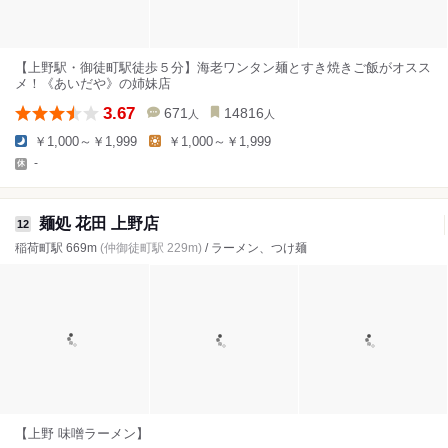
【上野駅・御徒町駅徒歩５分】海老ワンタン麺とすき焼きご飯がオスス
メ！《あいだや》の姉妹店
3.67
671
14816
人
人
￥1,000～￥1,999
￥1,000～￥1,999
-
麺処 花田 上野店
12
稲荷町駅 669m
(仲御徒町駅 229m)
/ ラーメン、つけ麺
【上野 味噌ラーメン】