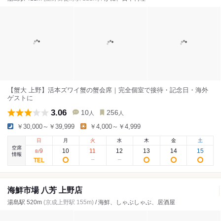
【蟹大 上野】活本ズワイ蟹の蟹会席｜完全個室で接待・記念日・海外
ゲストに
3.06
10
256
人
人
￥30,000～￥39,999
￥4,000～￥4,999
日
月
火
水
木
金
土
空席
9
10
11
12
13
14
15
8
/
情報
海鮮市場 八芳 上野店
湯島駅 520m
(京成上野駅 155m)
/ 海鮮、しゃぶしゃぶ、居酒屋