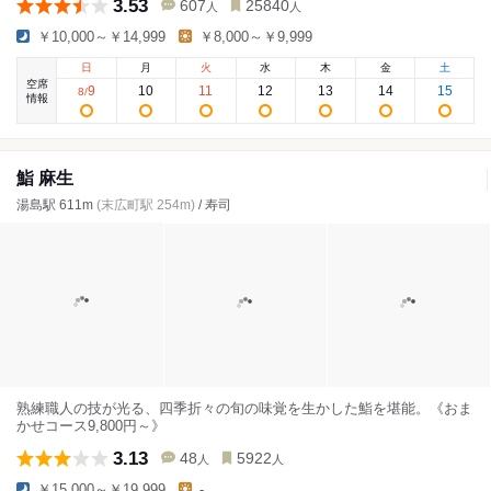
3.53
607
25840
人
人
￥10,000～￥14,999
￥8,000～￥9,999
日
月
火
水
木
金
土
空席
9
10
11
12
13
14
15
8
/
情報
鮨 麻生
湯島駅 611m
(末広町駅 254m)
/ 寿司
熟練職人の技が光る、四季折々の旬の味覚を生かした鮨を堪能。《おま
かせコース9,800円～》
3.13
48
5922
人
人
￥15,000～￥19,999
-