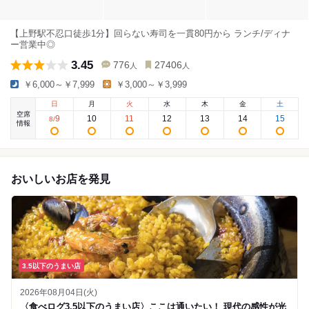
【上野駅不忍口徒歩1分】回らない寿司を一貫80円から ランチ/ディナ
ー営業中◎
3.45
776
27406
人
人
￥6,000～￥7,999
￥3,000～￥3,999
日
月
火
水
木
金
土
空席
9
10
11
12
13
14
15
8
/
情報
おいしいお店を発見
3.5以下のうまい店
2026年08月04日(火)
〈食べログ3.5以下のうまい店〉ここは通いたい！ 現代の感性が光