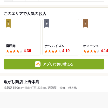
このエリアで人気のお店
1
2
3
鷹匠壽
ナベノ-イズム
オマージュ
4.36
4.19
4.1
アプリに切り替える
魚がし商店 上野本店
湯島駅 580m
(仲御徒町駅 237m)
/ 居酒屋、海鮮、焼き鳥