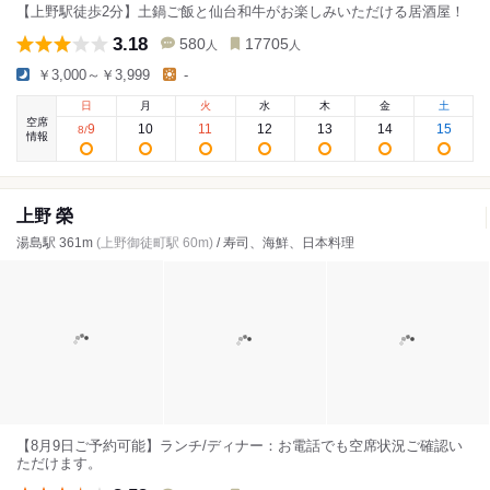
【上野駅徒歩2分】土鍋ご飯と仙台和牛がお楽しみいただける居酒屋！
3.18
580
17705
人
人
￥3,000～￥3,999
-
日
月
火
水
木
金
土
空席
9
10
11
12
13
14
15
8
/
情報
上野 榮
湯島駅 361m
(上野御徒町駅 60m)
/ 寿司、海鮮、日本料理
【8月9日ご予約可能】ランチ/ディナー：お電話でも空席状況ご確認い
ただけます。