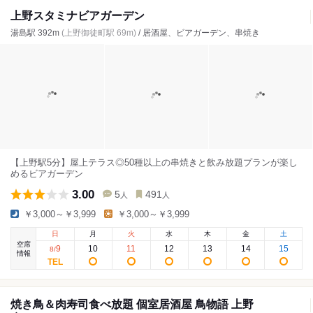
上野スタミナビアガーデン
湯島駅 392m
(上野御徒町駅 69m)
/ 居酒屋、ビアガーデン、串焼き
【上野駅5分】屋上テラス◎50種以上の串焼きと飲み放題プランが楽し
めるビアガーデン
3.00
5
491
人
人
￥3,000～￥3,999
￥3,000～￥3,999
日
月
火
水
木
金
土
空席
9
10
11
12
13
14
15
8
/
情報
焼き鳥＆肉寿司食べ放題 個室居酒屋 鳥物語 上野