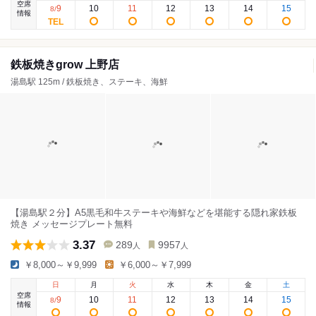
空席
9
10
11
12
13
14
15
8
/
情報
鉄板焼きgrow 上野店
湯島駅 125m / 鉄板焼き、ステーキ、海鮮
【湯島駅２分】A5黒毛和牛ステーキや海鮮などを堪能する隠れ家鉄板
焼き メッセージプレート無料
3.37
289
9957
人
人
￥8,000～￥9,999
￥6,000～￥7,999
日
月
火
水
木
金
土
空席
9
10
11
12
13
14
15
8
/
情報