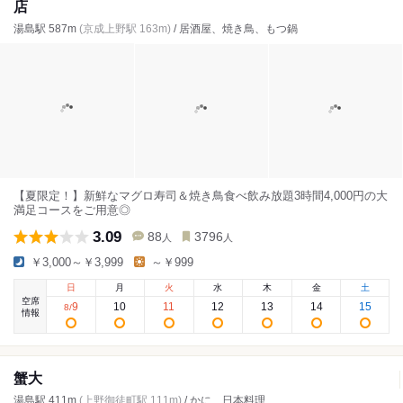
店
湯島駅 587m
(京成上野駅 163m)
/ 居酒屋、焼き鳥、もつ鍋
【夏限定！】新鮮なマグロ寿司＆焼き鳥食べ飲み放題3時間4,000円の大
満足コースをご用意◎
3.09
88
3796
人
人
￥3,000～￥3,999
～￥999
日
月
火
水
木
金
土
空席
9
10
11
12
13
14
15
8
/
情報
蟹大
湯島駅 411m
(上野御徒町駅 111m)
/ かに、日本料理