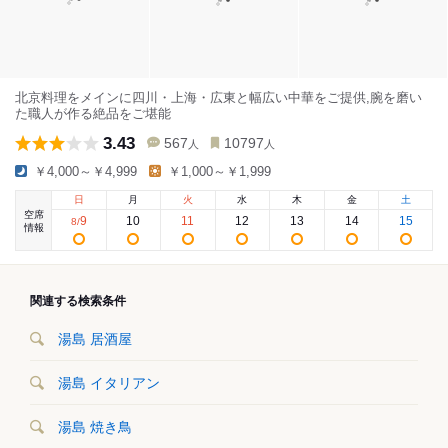
北京料理をメインに四川・上海・広東と幅広い中華をご提供,腕を磨い
た職人が作る絶品をご堪能
3.43
567
10797
人
人
￥4,000～￥4,999
￥1,000～￥1,999
日
月
火
水
木
金
土
空席
9
10
11
12
13
14
15
8
/
情報
関連する検索条件
湯島 居酒屋
湯島 イタリアン
湯島 焼き鳥