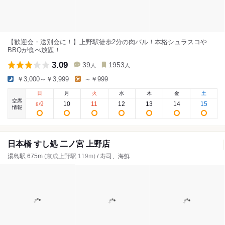
【歓迎会・送別会に！】上野駅徒歩2分の肉バル！本格シュラスコや
BBQが食べ放題！
3.09
39
1953
人
人
￥3,000～￥3,999
～￥999
日
月
火
水
木
金
土
空席
9
10
11
12
13
14
15
8
/
情報
日本橋 すし処 二ノ宮 上野店
湯島駅 675m
(京成上野駅 119m)
/ 寿司、海鮮