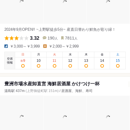
2024年9月OPEN!! ~上野駅徒歩5分~ 産直日替わり鮮魚が彩り緑！
3.32
190
7811
人
人
￥3,000～￥3,999
￥2,000～￥2,999
日
月
火
水
木
金
土
空席
9
10
11
12
13
14
15
8
/
情報
豊洲市場水産卸直営 海鮮居酒屋 かけつけ一杯
湯島駅 437m
(上野御徒町駅 151m)
/ 居酒屋、海鮮、寿司