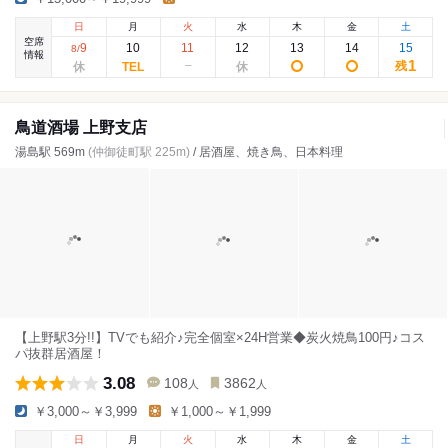
日
月
火
水
木
金
土
空席
9
10
11
12
13
14
15
8
/
情報
1
残
鳥道酒場 上野支店
湯島駅 569m
(仲御徒町駅 225m)
/ 居酒屋、焼き鳥、日本料理
【上野駅3分!!】TVでも紹介♪完全個室×24H営業◆炭火焼鳥100円♪コス
パ抜群居酒屋！
3.08
108
3862
人
人
￥3,000～￥3,999
￥1,000～￥1,999
日
月
火
水
木
金
土