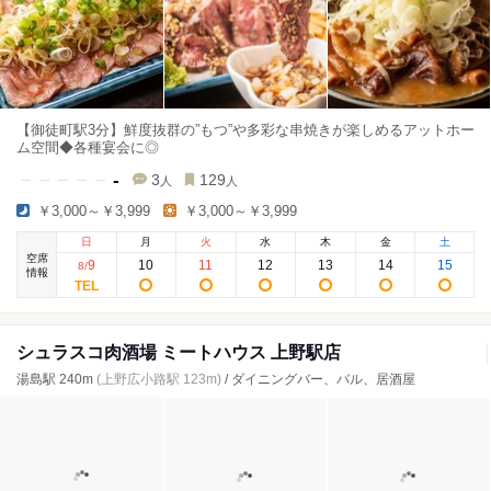
【御徒町駅3分】鮮度抜群の”もつ”や多彩な串焼きが楽しめるアットホー
ム空間◆各種宴会に◎
-
3
129
人
人
￥3,000～￥3,999
￥3,000～￥3,999
日
月
火
水
木
金
土
空席
9
10
11
12
13
14
15
8
/
情報
シュラスコ肉酒場 ミートハウス 上野駅店
湯島駅 240m
(上野広小路駅 123m)
/ ダイニングバー、バル、居酒屋