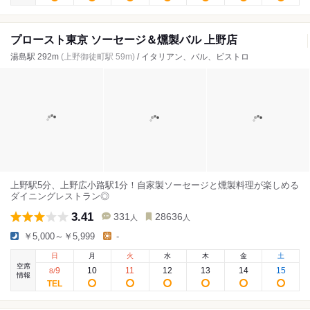
プロースト東京 ソーセージ＆燻製バル 上野店
湯島駅 292m
(上野御徒町駅 59m)
/ イタリアン、バル、ビストロ
上野駅5分、上野広小路駅1分！自家製ソーセージと燻製料理が楽しめる
ダイニングレストラン◎
3.41
331
28636
人
人
￥5,000～￥5,999
-
日
月
火
水
木
金
土
空席
9
10
11
12
13
14
15
8
/
情報