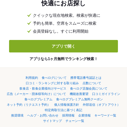
快適にお店探し
クイックな現在地検索。検索が快適に
予約も簡単。空席をスムーズに検索
会員登録なし。すぐに利用開始
アプリで開く
アプリなら1ヶ月無料でランキング検索！
利用規約
食べログについて
携帯電話番号認証とは
口コミ・ランキングに対する取り組み
点数について
飲食店・飲食企業様向けサービス
食べログ店舗会員について
広告（メーカー・団体様等向け）について
機能改善要望
口コミガイドライン
食べログプレミアム
食べログプレミアム無料クーポン
ネット予約（リクエスト予約）
個人情報保護方針
外部送信（オプトアウト）
特定商取引法に基づく表記
推奨環境
ヘルプ・お問い合わせ
採用情報
企業情報
キーワード一覧
サイトマップ
チェーン一覧