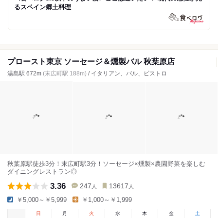
るスペイン郷土料理
プロースト東京 ソーセージ＆燻製バル 秋葉原店
湯島駅 672m
(末広町駅 188m)
/ イタリアン、バル、ビストロ
秋葉原駅徒歩3分！末広町駅3分！ソーセージ×燻製×農園野菜を楽しむ
ダイニングレストラン◎
3.36
247
13617
人
人
￥5,000～￥5,999
￥1,000～￥1,999
日
月
火
水
木
金
土