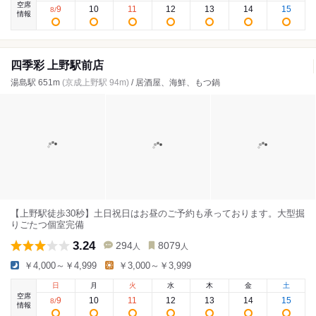
空席
9
10
11
12
13
14
15
8
/
情報
四季彩 上野駅前店
湯島駅 651m
(京成上野駅 94m)
/ 居酒屋、海鮮、もつ鍋
【上野駅徒歩30秒】土日祝日はお昼のご予約も承っております。大型掘
りごたつ個室完備
3.24
294
8079
人
人
￥4,000～￥4,999
￥3,000～￥3,999
日
月
火
水
木
金
土
空席
9
10
11
12
13
14
15
8
/
情報