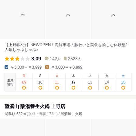
【上野駅3分】NEWOPEN！海鮮市場の賑わいと美食を愉しむ体験型1
人鍋しゃぶしゃぶ♪
3.09
142
2528
人
人
￥3,000～￥3,999
￥3,000～￥3,999
日
月
火
水
木
金
土
空席
9
10
11
12
13
14
15
8
/
情報
望滇山 酸湯養生火鍋 上野店
湯島駅 632m
(京成上野駅 173m)
/ 居酒屋、火鍋