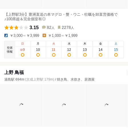
【上野駅3分】豊洲直送の本マグロ・蟹・ウニ・牡蠣を卸直営価格で
♪100席超＆完全個室有◎
3.15
82
2278
人
人
￥3,000～￥3,999
￥1,000～￥1,999
日
月
火
水
木
金
土
空席
9
10
11
12
13
14
15
8
/
情報
上野 鳥福
湯島駅 694m
(京成上野駅 179m)
/ 焼き鳥、水炊き、居酒屋