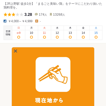
【JR上野駅 徒歩1分】「まるごと美味い鶏」をテーマにこだわり抜いた
鶏料理を。
3.28
174
13268
人
人
￥4,000～￥4,999
-
日
月
火
水
木
金
土
空席
9
10
11
12
13
14
15
8
/
情報