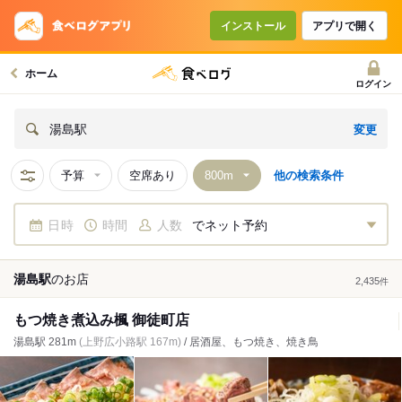
インストール
アプリで開く
ホーム
ログイン
変更
湯島駅
予算
空席あり
他の検索条件
日時
時間
人数
でネット予約
湯島駅
の
お店
2,435
件
もつ焼き煮込み楓 御徒町店
湯島駅 281m
(上野広小路駅 167m)
/ 居酒屋、もつ焼き、焼き鳥