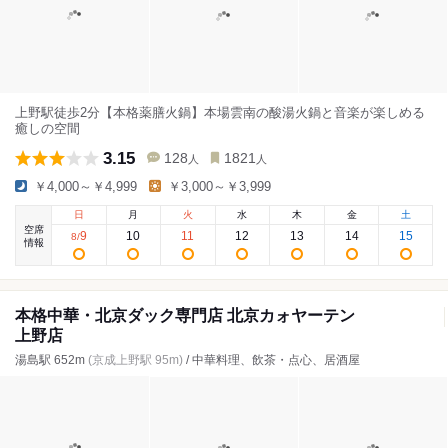
上野駅徒歩2分【本格薬膳火鍋】本場雲南の酸湯火鍋と音楽が楽しめる
癒しの空間
3.15
128
1821
人
人
￥4,000～￥4,999
￥3,000～￥3,999
日
月
火
水
木
金
土
空席
9
10
11
12
13
14
15
8
/
情報
本格中華・北京ダック専門店 北京カォヤーテン
上野店
湯島駅 652m
(京成上野駅 95m)
/ 中華料理、飲茶・点心、居酒屋