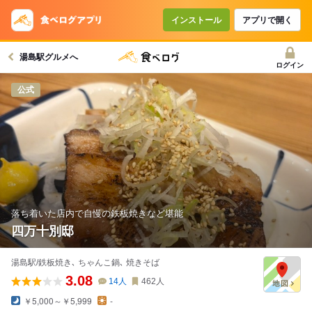
コースで使えるクーポン
戻る
インストール
アプリで開く
湯島駅グルメへ
クーポンを利用せず予約する
ログイン
公式
落ち着いた店内で自慢の鉄板焼きなど堪能
四万十別邸
湯島駅/鉄板焼き､ ちゃんこ鍋､ 焼きそば
3.08
14
人
462
人
￥5,000～￥5,999
-