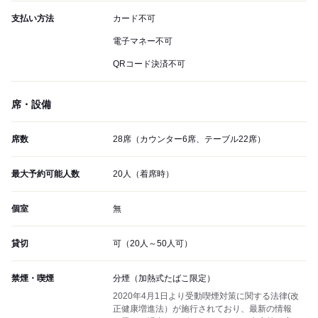
支払い方法
カード不可
電子マネー不可
QRコード決済不可
席・設備
席数
28席（カウンター6席、テーブル22席）
最大予約可能人数
20人（着席時）
個室
無
貸切
可（20人～50人可）
禁煙・喫煙
分煙（加熱式たばこ限定）
2020年4月1日より受動喫煙対策に関する法律(改
正健康増進法）が施行されており、最新の情報