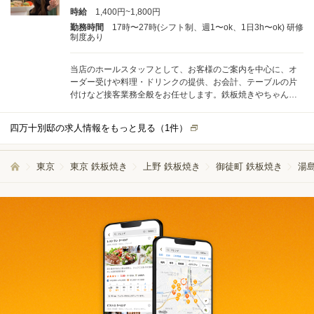
時給
1,400円~1,800円
勤務時間
17時〜27時(シフト制、週1〜ok、1日3h〜ok) 研修
制度あり
当店のホールスタッフとして、お客様のご案内を中心に、オ
ーダー受けや料理・ドリンクの提供、お会計、テーブルの片
付けなど接客業務全般をお任せします。鉄板焼きやちゃんこ
鍋、焼きそばなど和気あいあいとした雰囲気の中で、心地よ
いサービスを提供していただきます。 1日あたりの平均接客
四万十別邸の求人情報をもっと見る（
1
件）
組数は10～20組程度ですので、無理なく落ち着いて業務に取
り組むことができます。担当エリアごとに分担し、他のスタ
ッフと協力しながら進めるため、負担が偏ることもありませ
東京
東京 鉄板焼き
上野 鉄板焼き
御徒町 鉄板焼き
湯
ん。 未経験の方でも安心して始められるよう、しっかりとし
たマニュアルを用意しています。入社後は先輩が丁寧に指導
し、分からないことがあればすぐに質問できる環境ですの
で、初めての方も安心してご応募ください。