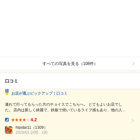
すべての写真を見る（108件）
口コミ
お店が選ぶピックアップ！口コミ
連れて行ってもらった方のチョイスでこちらへ。 とてもよいお店でし
た。 店内は新しく綺麗で、鉄板で焼いているライブ感もあり、他の人の
メニューが羨ましく感じてどれも食べたくなります。 一品料理はどれも
4.2
一手間かけている感じがして、かつ美味しい。 ちゃんこ鍋をいただきま
Dinner:
したが、優しい味でこの時期には特にたまりません。 豚、鶏どちらの肉
hipstar11
（1309）
2026/01 訪問
も入って贅沢です。 焼きそばやお好み焼きも推しのようで、...
1回