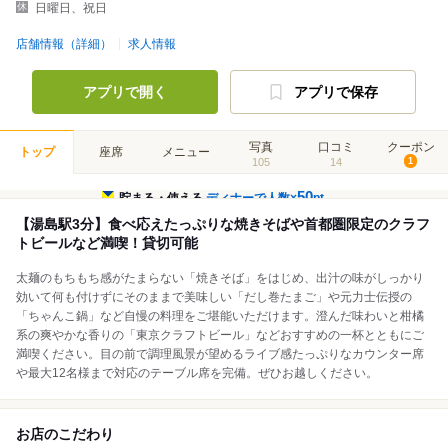
日曜日、祝日
店舗情報（詳細）
求人情報
アプリで開く
アプリで保存
写真
口コミ
クーポン
トップ
座席
メニュー
105
14
1
50
貯まる・使える
ディナーで人数×
pt
【湯島駅3分】食べ応えたっぷりな焼きそばや首都圏限定のクラフ
トビールなど満喫！貸切可能
太麺のもちもち感がたまらない「焼きそば」をはじめ、出汁の味がしっかり
効いて何も付けずにそのままで美味しい「だし巻たまご」や元力士伝授の
「ちゃんこ鍋」など自慢の料理をご堪能いただけます。澄んだ味わいと柑橘
系の爽やかな香りの「東京クラフトビール」などおすすめの一杯とともにご
満喫ください。目の前で調理風景が望めるライブ感たっぷりなカウンター席
や最大12名様まで対応のテーブル席を完備。ぜひお越しください。
お店のこだわり