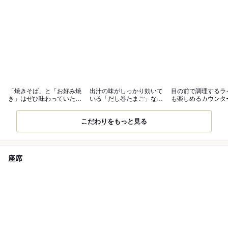
「焼きそば」と「お好み焼
出汁の味がしっかり効いて
目の前で調理するラ
き」はぜひ味わっていただ
いる「だし巻たまご」など
も楽しめるカウンタ
きたい逸品
も揃う
ど完備
こだわりをもっと見る
座席