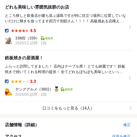
どれも美味しい雰囲気抜群のお店
ところ狭しと飲食店が建ち並ぶ湯島ですが特に目立つ場所に位置していな
いだけに輝きを放ってます四万十別邸さん！！！！ 高級感ある店構え 表
にメニューの価格が書いてあったので...
4.5
Dinner:
33fdf2
（339）
2025/12 訪問
1回
鉄板焼きの居酒屋！
ふらっと訪問してきました！ 店内はテーブル席！ とても綺麗です！ 鉄板
焼きで焼いてくれる料理の提供！ 全てどれもぼちぼち美味しいといった
感じで酒のつまみになるメニューばかり...
3.3
Dinner:
ヤンググルメ
（3802）
2026/05 訪問
2回
口コミをもっと見る（14人）
店舗情報（詳細）
修正
アクセス
住所を修正