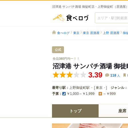
沼津港 サンパチ酒場 御徒町店 - 上野御徒町（居酒屋
食べログ
食べログ
東京
東京 居酒屋
上野 居酒屋
御
公式
全品380円均一！！
沼津港 サンパチ酒場 御徒
3.39
118
人
最寄り駅：
上野御徒町駅
[
東京
]
ジャンル：
予算：
￥1,000～￥1,999
～￥999
トップ
座席