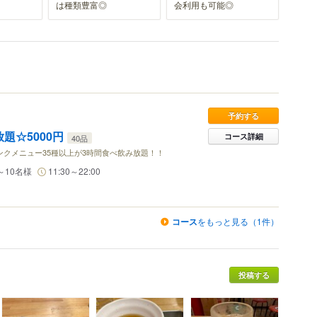
は種類豊富◎
会利用も可能◎
予約する
題☆5000円
コース詳細
40品
リンクメニュー35種以上が3時間食べ飲み放題！！
～10名様
11:30～22:00
コース
をもっと見る（1件）
投稿する