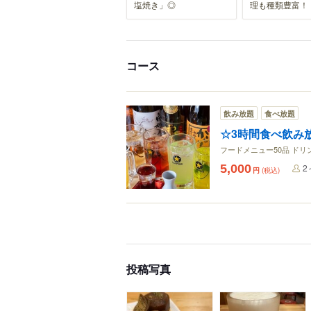
塩焼き」◎
理も種類豊富！
コース
飲み放題
食べ放題
☆3時間食べ飲み放
フードメニュー50品 ド
5,000
2
円
(税込)
投稿写真