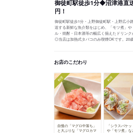
御徒町駅徒歩1分◆沼津港直
円！
御徒町駅徒歩1分・上野御徒町駅・上野広小
送する新鮮な魚介類をはじめ、「モツ煮」や
ル・焼酎・日本酒等の幅広く揃えたドリンクが
◎当店は加熱式タバコのみ喫煙OKです。2
お店のこだわり
料理
料理
自慢の「マグロ中落ち」
「シラスバケッ
と大ぶりな「マグロカマ
や「モツ煮」な