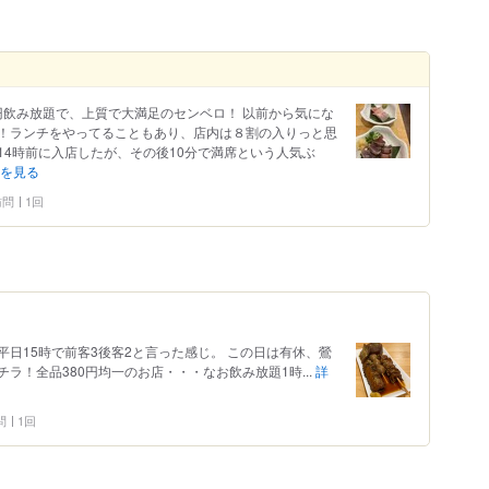
0円飲み放題で、上質で大満足のセンベロ！ 以前から気にな
！ランチをやってることもあり、店内は８割の入りっと思
14時前に入店したが、その後10分で満席という人気ぶ
を見る
 訪問
1回
日15時で前客3後客2と言った感じ。 この日は有休、鶯
ラ！全品380円均一のお店・・・なお飲み放題1時...
詳
問
1回