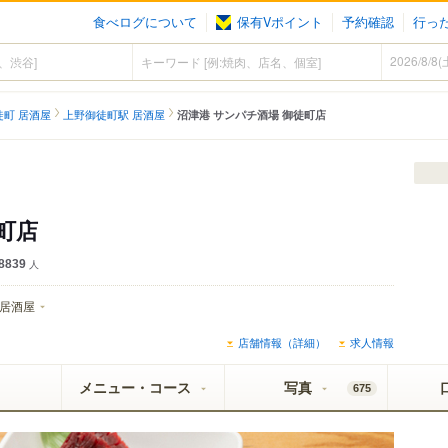
食べログについて
保有Vポイント
予約確認
行っ
）
徒町 居酒屋
上野御徒町駅 居酒屋
沼津港 サンパチ酒場 御徒町店
町店
8839
人
居酒屋
店舗情報（詳細）
求人情報
メニュー・コース
写真
675