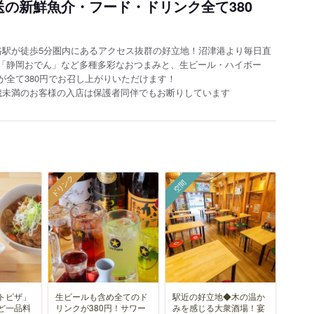
送の新鮮魚介・フード・ドリンク全て380
路駅が徒歩5分圏内にあるアクセス抜群の好立地！沼津港より毎日直
「静岡おでん」など多種多彩なおつまみと、生ビール・ハイボー
全て380円でお召し上がりいただけます！
0歳未満のお客様の入店は保護者同伴でもお断りしています
ドリンク
空間
トピザ」
生ビールも含め全てのド
駅近の好立地◆木の温か
ど一品料
リンクが380円！サワー
みを感じる大衆酒場！宴