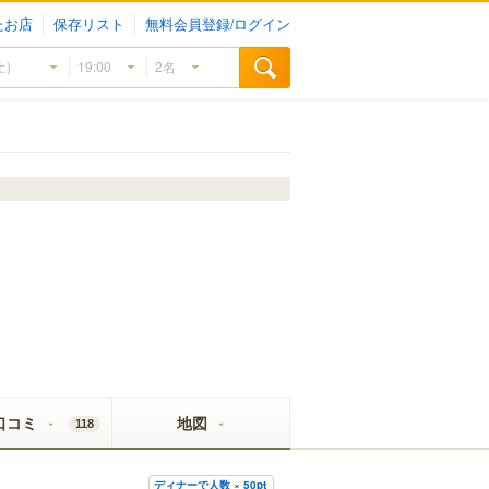
たお店
保存リスト
無料会員登録/ログイン
口コミ
地図
118
ディナーで人数 × 50pt