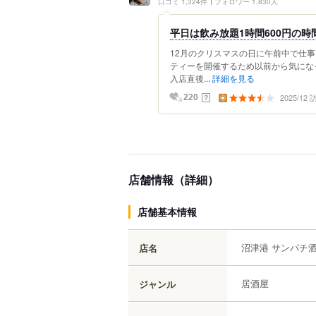
口コミ 1,324件
フォロワー 1,830人
平日は飲み放題1時間600円の時
12月のクリスマスの日に午前中で仕
ティーを開催するため以前から気にな
入店直後...
詳細を見る
2025/12
？
220
店舗情報（詳細）
店舗基本情報
沼津港 サンパチ
店名
居酒屋
ジャンル