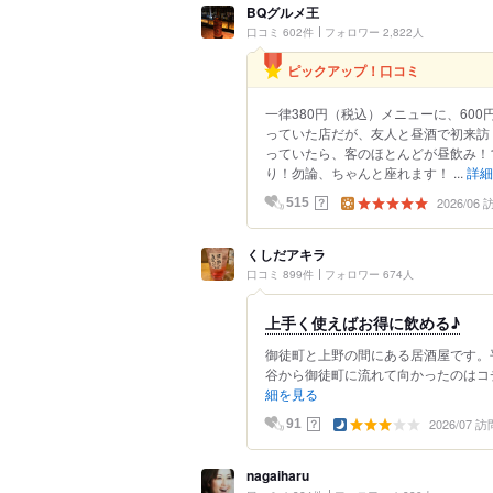
BQグルメ王
口コミ 602件
フォロワー 2,822人
ピックアップ！口コミ
一律380円（税込）メニューに、60
っていた店だが、友人と昼酒で初来訪
っていたら、客のほとんどが昼飲み！
り！勿論、ちゃんと座れます！ ...
詳細
2026/06
？
515
くしだアキラ
口コミ 899件
フォロワー 674人
上手く使えばお得に飲める♪
御徒町と上野の間にある居酒屋です。平
谷から御徒町に流れて向かったのはコチ
細を見る
2026/07 訪
？
91
nagaiharu