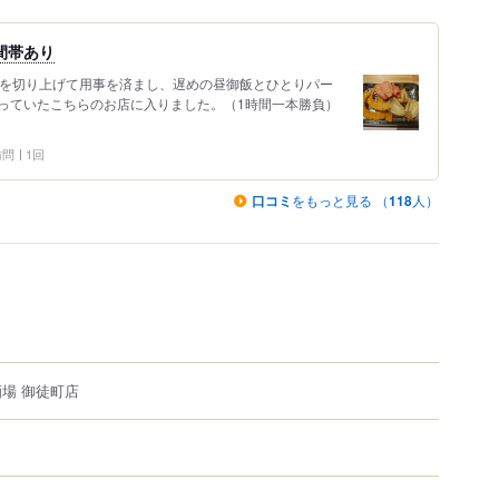
間帯あり
事を切り上げて用事を済まし、遅めの昼御飯とひとりパー
っていたこちらのお店に入りました。（1時間一本勝負）
 訪問
1回
口コミ
をもっと見る （
118
人）
酒場 御徒町店