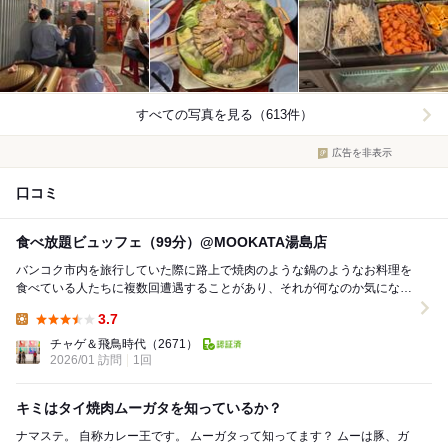
すべての写真を見る（613件）
広告を非表示
口コミ
食べ放題ビュッフェ（99分）@MOOKATA湯島店
バンコク市内を旅行していた際に路上で焼肉のような鍋のようなお料理を
食べている人たちに複数回遭遇することがあり、それが何なのか気になっ
ていました。帰国してから調べた結果、それがムーガ...
3.7
Lunch:
チャゲ＆飛鳥時代
（2671）
2026/01 訪問
1回
キミはタイ焼肉ムーガタを知っているか？
ナマステ。 自称カレー王です。 ムーガタって知ってます？ ムーは豚、ガ