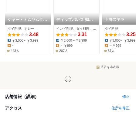
シヤー・トムヤムク
ディップパレス 御徒
上野ステラ
ン・ポーチャナー
町店
タイ料理、カレー
インド料理、タイ料理、インドカレー
タイ料理
3.48
3.31
3.25
￥3,000～￥3,999
￥2,000～￥2,999
￥3,000～￥3,999
Dinner:
Dinner:
Dinner:
-
～￥999
～￥999
Lunch:
Lunch:
Lunch:
443人
207人
37人
広告を非表示
店舗情報（詳細）
修正
アクセス
住所を修正