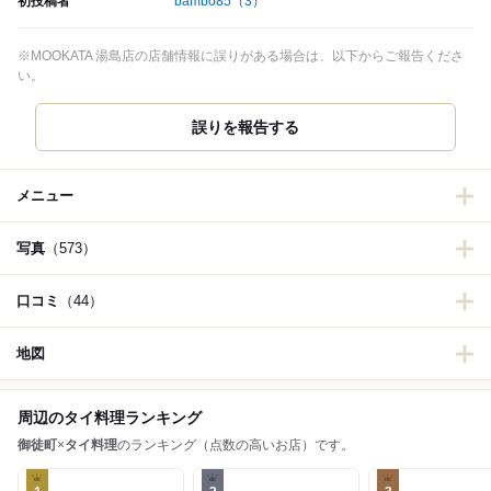
初投稿者
bambo85
（3）
※MOOKATA 湯島店の店舗情報に誤りがある場合は、以下からご報告くださ
い。
誤りを報告する
メニュー
写真
（573）
口コミ
（44）
地図
周辺のタイ料理ランキング
御徒町
×
タイ料理
のランキング（点数の高いお店）です。