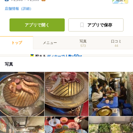
店舗情報（詳細）
アプリで開く
アプリで保存
写真
口コミ
トップ
メニュー
573
44
50
貯まる
ディナーで人数×
pt
写真