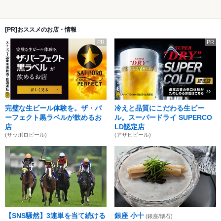
[PR]おススメのお店・情報
PR
PR
完璧な生ビール体験を。ザ・パ
冷えと品質にこだわる生ビー
ーフェクト黒ラベルが飲めるお
ル。スーパードライ SUPERCO
店
LD認定店
(サッポロビール)
(アサヒビール)
【SNS騒然】3連単を当て続ける
銀座 小十
(銀座/懐石)