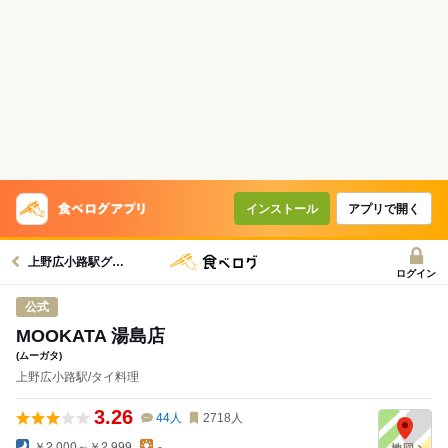
インストール
アプリで開く
上野広小路駅グルメへ
ログイン
公式
MOOKATA 湯島店
(ムーガタ)
上野広小路駅/タイ料理
3.26
44
人
2718
人
￥2,000～￥2,999
-