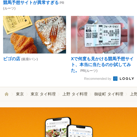
競馬予想サイトが異常すぎる
PR
(ルーツ)
ビゴの店
Xで何度も見かける競馬予想サイ
(銀座/パン)
ト、本当に当たるのか試してみ
た。
PR(ルーツ)
Recommended by
東京
東京 タイ料理
上野 タイ料理
御徒町 タイ料理
上