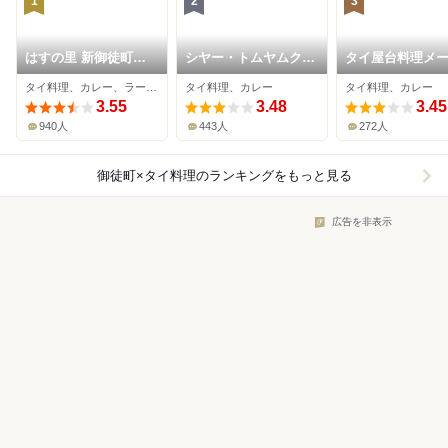
1
2
3
はすの里 新御徒町本
シヤー・トムヤムク
タイ屋台料理メ
店
ン・ポーチャナー
タイ料理、カレー、ラーメン
タイ料理、カレー
タイ料理、カレー
3.55
3.48
3.45
940人
443人
272人
御徒町×タイ料理
のランキングをもっと見る
広告を非表示