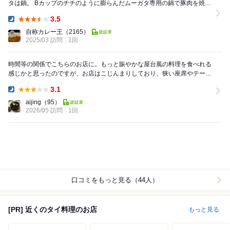
タは鍋。 Bカップのチチのように膨らんだムーガタ専用の鍋で豚肉を焼い
て喰らう、いわゆるタイの焼肉で...
3.5
Dinner:
自称カレー王
（2165）
2025/03 訪問
1回
時間等の関係でこちらのお店に。もっと賑やかな屋台風の料理を食べれる
感じかと思ったのですが、お店はこじんまりしており、狭い座席やテーブ
ル。メニューも基本的に一つしかなく、その食べ放題...
3.1
Dinner:
aijing
（95）
2026/05 訪問
1回
口コミをもっと見る（44人）
[PR] 近くのタイ料理のお店
もっと見る