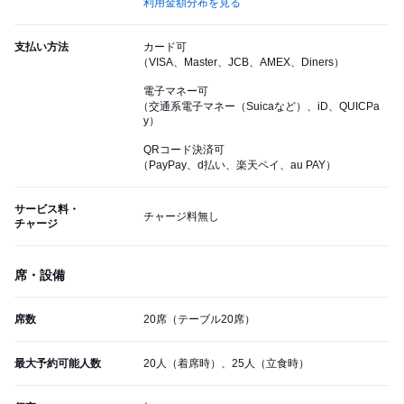
利用金額分布を見る
支払い方法
カード可
（VISA、Master、JCB、AMEX、Diners）
電子マネー可
（交通系電子マネー（Suicaなど）、iD、QUICPa
y）
QRコード決済可
（PayPay、d払い、楽天ペイ、au PAY）
サービス料・
チャージ料無し
チャージ
席・設備
席数
20席（テーブル20席）
最大予約可能人数
20人（着席時）、25人（立食時）