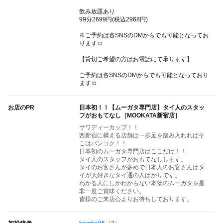
飲み放題あり
99分2699円(税込2968円)
※ご予約は各SNSのDMからでも可能となってお
ります☺︎
【貸切ご希望の方はお電話にて承ります】
ご予約は各SNSのDMからでも可能となっており
ます☺︎
お店のPR
日本初！！【ムーガタ専門店】タイ人のスタッ
フがおもてなし［MOOKATA新宿店］
サワディーカップ！！
西新宿に構える店舗は一歩足を踏み入れればそ
こはバンコク！！
日本初のムーガタ専門店はここだけ！！
タイ人のスタッフがおもてなしします。
タイのお客さんが多めで日本人のお客さんはタ
イが大好きなタイ通の人ばかりです。
わかる人にしかわからない本物のムーガタを是
非一度ご賞味ください。
皆様のご来店心よりお待ちしております。