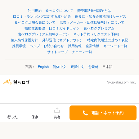
利用規約
食べログについて
携帯電話番号認証とは
口コミ・ランキングに対する取り組み
飲食店・飲食企業様向けサービス
食べログ店舗会員について
広告（メーカー・団体様等向け）について
機能改善要望
口コミガイドライン
食べログプレミアム
食べログプレミアム無料クーポン
ネット予約（リクエスト予約）
個人情報保護方針
外部送信（オプトアウト）
特定商取引法に基づく表記
推奨環境
ヘルプ・お問い合わせ
採用情報
企業情報
キーワード一覧
サイトマップ
チェーン一覧
言語：
English
简体中文
繁體中文
한국어
日本語
©Kakaku.com, Inc.
電話・ネット予約
行った
保存
共有