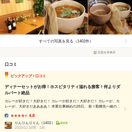
すべての写真を見る（1402件）
広告を非表示
口コミ
ピックアップ！口コミ
ディナーセットがお得！ホスピタリティ溢れる接客！何よりダ
ルバート絶品
カレーが好きだ！大好きだ！ カレーが好きだ！大好きだ！ カレーが、カ
レーが、大好きだああああ！ 本業仕事納めの26日。 前々勤務先一緒の
方々と女子会。 もちろん、有無を言わせず？カレーを( ´∀`) すみません
4.8
ー。カレーが食べたくて食べたくて。 ずっと行きたかった湯島の...
Dinner:
りんりんりりん
（1402）
2025/12 訪問
1回