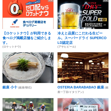
PR
PR
【ロケットナウ】が利用できる
冷えと品質にこだわる生ビー
食べログ掲載店舗をご紹介しま
ル。スーパードライ SUPERCO
す。
LD認定店
(ロケットナウ)
(アサヒビール)
銀座 小十
OSTERIA BARABABAO 銀座
(銀座/懐石)
(銀
座一丁目/イタリアン)