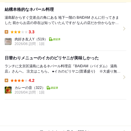
結構本格的なネパール料理
湯島駅からすぐ交差点の角にある 地下一階の BAIDAM さんに行ってきま
した 前からお店の存在は知っていたんですが なんの店だか分からなかっ
たし一人で入りやすいか 外から...
3.3
Lunch:
肉好き友人Y
（519）
2026/06 訪問
1回
日替わりメニューのイカのビリヤニが美味しかった
ランチに文京区湯島にあるネパール料理店『BAIDAM（バイダム） 湯島
店』さんへ。 注文はこちら。 ●イカのビリヤニ(普通盛り) ※大盛り無
料、豆スープおかわり無料 ...
4.2
Lunch:
カレーの音
（322）
2026/04 訪問
1回