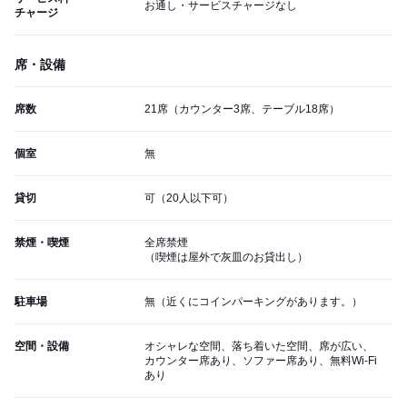
お通し・サービスチャージなし
チャージ
席・設備
席数
21席（カウンター3席、テーブル18席）
個室
無
貸切
可（20人以下可）
禁煙・喫煙
全席禁煙
（喫煙は屋外で灰皿のお貸出し）
駐車場
無（近くにコインパーキングがあります。）
空間・設備
オシャレな空間、落ち着いた空間、席が広い、
カウンター席あり、ソファー席あり、無料Wi-Fi
あり