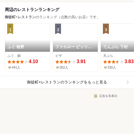
周辺のレストランランキング
御徒町
×
レストラン
のランキング（点数の高いお店）です。
1
2
3
ふぐ 牧野
ファカロー ピッツァ
てんぷら 下村
ギャラリー
ふぐ、鍋
ピザ
天ぷら
4.10
3.91
3.83
441人
352人
330人
御徒町×レストラン
のランキングをもっと見る
広告を非表示