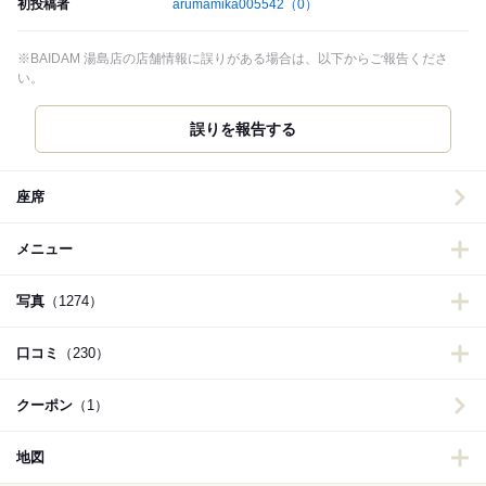
初投稿者
arumamika005542
（0）
※BAIDAM 湯島店の店舗情報に誤りがある場合は、以下からご報告くださ
い。
誤りを報告する
座席
メニュー
写真
（1274）
口コミ
（230）
クーポン
（1）
地図