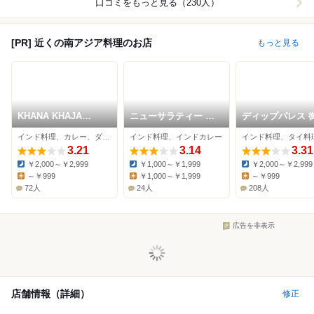
口コミをもっと見る（230人）
[PR] 近くの南アジア料理のお店
もっと見る
KHANA KHAJA
ニューサラティー 新
ディップパレス 
Indian.Nepali Asian
御徒町店
町店
インド料理、カレー、ダイニングバー
インド料理、インドカレー
Dining & Bar 上野御
徒町店
3.21
3.14
3.31
￥2,000～￥2,999
￥1,000～￥1,999
￥2,000～￥2,999
Dinner:
Dinner:
Dinner:
～￥999
￥1,000～￥1,999
～￥999
Lunch:
Lunch:
Lunch:
72人
24人
208人
広告を非表示
店舗情報（詳細）
修正