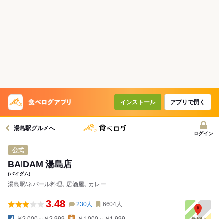
コースで使えるクーポン
戻る
クーポンを利用せず予約する
インストール
アプリで開く
湯島駅グルメへ
ログイン
公式
BAIDAM 湯島店
(バイダム)
湯島駅/ネパール料理､ 居酒屋､ カレー
3.48
230
人
6604
人
￥2,000～￥2,999
￥1,000～￥1,999