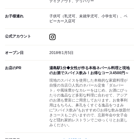
テイクアウト、デリバリー
お子様連れ
子供可（乳児可、未就学児可、小学生可）、ベ
ビーカー入店可
公式アカウント
オープン日
2018年1月5日
お店のPR
湯島駅1分◆女性が作る本格ネパール料理と現地
のお酒でスパイス飲み！お得なコース4500円～
現地のスパイスを使用した本格的な家庭料理が
自慢の当店◎人気のネパール定食「ダルバー
ト」や風味豊かなカレーをはじめ、お酒にぴっ
たりの逸品など多彩な料理に合わせて、アジア
のお酒も豊富にご用意しております。お食事利
用はもちろん、鼻孔をくすぐる逸品をつまみ
に"スパイス飲み"もおすすめ◎お得な飲み放題付
きコースもございますので、忘新年会や女子会
など隠れ家的レストランでごゆっくりとお楽し
みください。