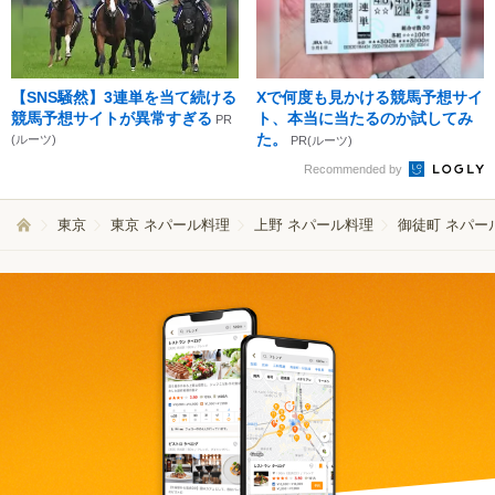
【SNS騒然】3連単を当て続ける
Xで何度も見かける競馬予想サイ
競馬予想サイトが異常すぎる
ト、本当に当たるのか試してみ
PR
た。
(ルーツ)
PR(ルーツ)
Recommended by
東京
東京 ネパール料理
上野 ネパール料理
御徒町 ネパー