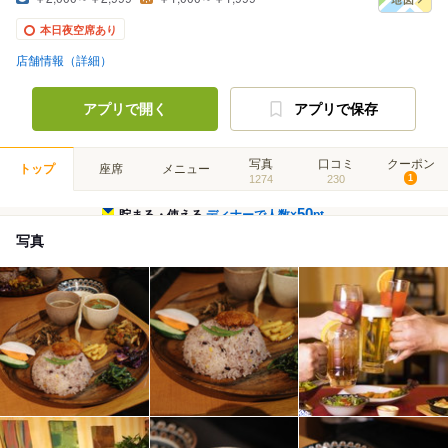
本日夜空席あり
店舗情報（詳細）
アプリで開く
アプリで保存
写真
口コミ
クーポン
トップ
座席
メニュー
1274
230
1
50
貯まる・使える
ディナーで人数×
pt
写真