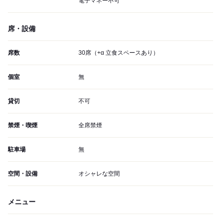
電子マネー不可
席・設備
席数
30席（+α 立食スペースあり）
個室
無
貸切
不可
禁煙・喫煙
全席禁煙
駐車場
無
空間・設備
オシャレな空間
メニュー