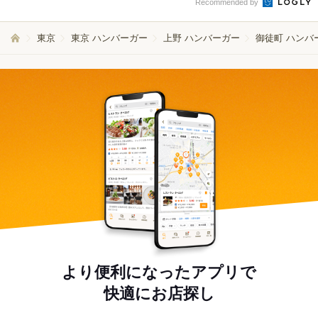
Recommended by
東京
東京 ハンバーガー
上野 ハンバーガー
御徒町 ハンバ
より便利になったアプリで
快適にお店探し