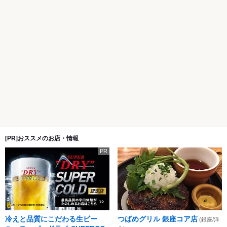
[PR]おススメのお店・情報
PR
冷えと品質にこだわる生ビー
つばめグリル 銀座コア店
(銀座/洋