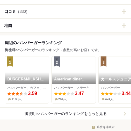
口コミ
（330）
地図
周辺のハンバーガーランキング
御徒町
×
ハンバーガー
のランキング（点数の高いお店）です。
1
2
3
BURGER&MILKSHA
American diner
カールスジュニア
KE CRANE
ANDRA
葉原中央通り店
ハンバーガー、カフェ、アメリカ料理
ハンバーガー、ステーキ、パスタ
ハンバーガー
3.59
3.47
3.44
1183人
264人
424人
御徒町×ハンバーガー
のランキングをもっと見る
広告を非表示