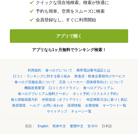
クイックな現在地検索。検索が快適に
予約も簡単。空席をスムーズに検索
会員登録なし。すぐに利用開始
アプリで開く
アプリなら1ヶ月無料でランキング検索！
利用規約
食べログについて
携帯電話番号認証とは
口コミ・ランキングに対する取り組み
飲食店・飲食企業様向けサービス
食べログ店舗会員について
広告（メーカー・団体様等向け）について
機能改善要望
口コミガイドライン
食べログプレミアム
食べログプレミアム無料クーポン
ネット予約（リクエスト予約）
個人情報保護方針
外部送信（オプトアウト）
特定商取引法に基づく表記
推奨環境
ヘルプ・お問い合わせ
採用情報
企業情報
キーワード一覧
サイトマップ
チェーン一覧
言語：
English
简体中文
繁體中文
한국어
日本語