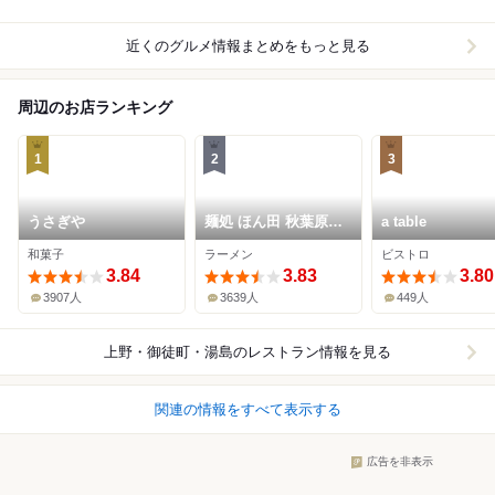
近くのグルメ情報まとめをもっと見る
周辺のお店ランキング
1
2
3
うさぎや
麺処 ほん田 秋葉原本
a table
店
和菓子
ラーメン
ビストロ
3.84
3.83
3.80
3907人
3639人
449人
上野・御徒町・湯島
のレストラン情報を見る
関連の情報をすべて表示する
広告を非表示