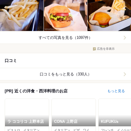
すべての写真を見る（1097件）
広告を非表示
口コミ
口コミをもっと見る（330人）
[PR] 近くの洋食・西洋料理のお店
もっと見る
ラ ココリコ 上野本店
CONA 上野店
KUFUKU±
ビストロ、イタリアン、カフェ
イタリアン、ピザ、ワインバー
フレンチ、イノベー