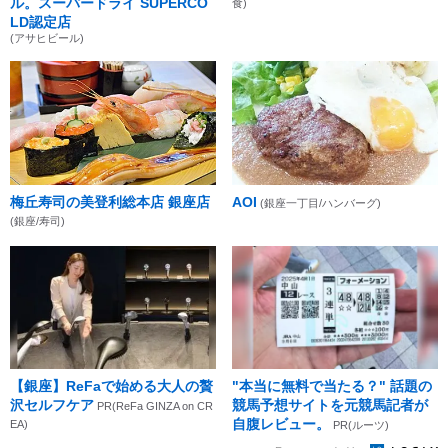
ル。スーパードライ SUPERCO
食)
LD認定店
(アサヒビール)
梅丘寿司の美登利総本店 銀座店
AOI
(銀座一丁目/ハンバーグ)
(銀座/寿司)
【銀座】ReFaで始める大人の贅
"本当に無料で当たる？" 話題の
沢セルフケア
競馬予想サイトを元競馬記者が
PR(ReFa GINZA on CR
自腹レビュー。
EA)
PR(ルーツ)