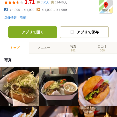
3.71
330
人
11446
人
￥1,000～￥1,999
￥1,000～￥1,999
店舗情報（詳細）
アプリで開く
アプリで保存
写真
口コミ
トップ
メニュー
981
330
写真