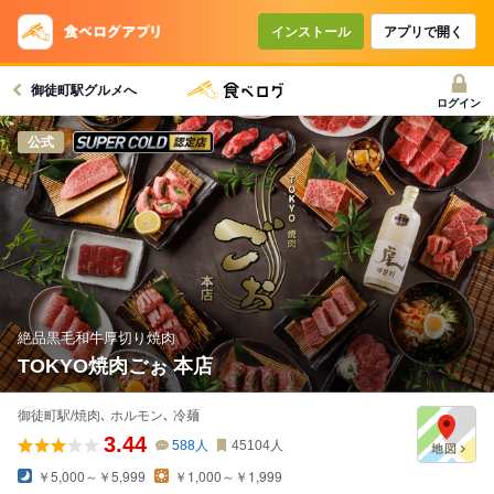
インストール
アプリで開く
御徒町駅グルメへ
ログイン
スーパードライ SUPER COLD認定店
公式
絶品黒毛和牛厚切り焼肉
TOKYO焼肉ごぉ 本店
御徒町駅/焼肉､ ホルモン､ 冷麺
3.44
588
人
45104
人
￥5,000～￥5,999
￥1,000～￥1,999