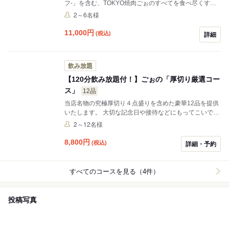
フ-」を含む、TOKYO焼肉ごぉのすべてを食べ尽くす最
上級のプレミアムなフルコースです。特別な日を彩りま
2～6名様
す。 ※プレミアム飲み放題付
11,000
円
(税込)
詳細
飲み放題
【120分飲み放題付！】ごぉの「厚切り厳選コー
ス」
12品
当店名物の究極厚切り４点盛りを含めた豪華12品を提供
いたします。 大切な記念日や接待などにもってこいで
す！ 是非ご堪能ください！！！
2～12名様
8,800
円
(税込)
詳細・予約
すべてのコースを見る（4件）
投稿写真