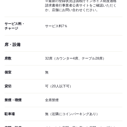
※最新の登録状況は国税庁インボイス制度適格
請求書発行事業者公表サイトをご確認いただく
か、店舗にお問い合わせください。
サービス料・
サービス料7％
チャージ
席・設備
席数
32席（カウンター4席、テーブル28席）
個室
無
貸切
可（20人以下可）
禁煙・喫煙
全席禁煙
駐車場
無（近隣にコインパーキングあり）