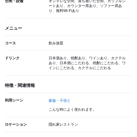
空間・設備
オシャレな空間、落ち着いた空間、カップルシ
ートあり、カウンター席あり、ソファー席あ
り、無料Wi-Fiあり
メニュー
コース
飲み放題
ドリンク
日本酒あり、焼酎あり、ワインあり、カクテル
あり、日本酒にこだわる、焼酎にこだわる、ワ
インにこだわる、カクテルにこだわる
特徴・関連情報
利用シーン
家族・子供と
こんな時によく使われます。
ロケーション
隠れ家レストラン