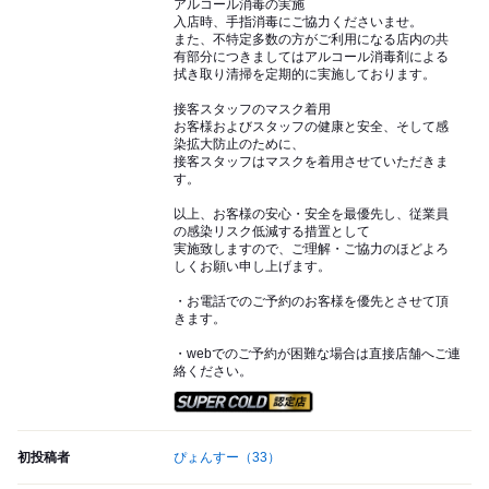
アルコール消毒の実施
入店時、手指消毒にご協力くださいませ。
また、不特定多数の方がご利用になる店内の共
有部分につきましてはアルコール消毒剤による
拭き取り清掃を定期的に実施しております。
接客スタッフのマスク着用
お客様およびスタッフの健康と安全、そして感
染拡大防止のために、
接客スタッフはマスクを着用させていただきま
す。
以上、お客様の安心・安全を最優先し、従業員
の感染リスク低減する措置として
実施致しますので、ご理解・ご協力のほどよろ
しくお願い申し上げます。
・お電話でのご予約のお客様を優先とさせて頂
きます。
・webでのご予約が困難な場合は直接店舗へご連
絡ください。
スーパードライ SUPER CO
初投稿者
ぴょんすー
（33）