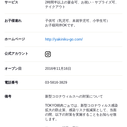
サービス
2時間半以上の宴会可、お祝い・サプライズ可、
テイクアウト
お子様連れ
子供可（乳児可、未就学児可、小学生可）
お子様同伴OKです。
ホームページ
http://yakiniku-go.com/
公式アカウント
オープン日
2016年11月16日
電話番号
03-5816-3829
備考
新型コロナウィルスへの対策について
TOKYO焼肉ごぉでは、新型コロナウィルス感染
拡大の防止策、感染リスク低減策として、当面
の間、以下の対策を実施することをお知らせ致
します。