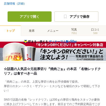
店舗情報（詳細）
アプリで開く
アプリで保存
写真
口コミ
トップ
座席
メニュー
7551
588
50
貯まる・使える
ディナーで人数×
pt
☆話題の人気店☆元祖厚切り『焼肉ごぉ』の本店 「名物レッドク
リフ」は食すべき一品
「焼肉ごぉ」の本店。上質な厚切り肉をお手頃価格で提供。
厚切りのタン・ハラミ・ザブトン・ミスジなどを秘伝のタレで堪能して下さ
い！
SNSで話題の名物『レッドクリフ』は200ｇの厚切り塊肉をスタッフが豪快
に焼き上げフランベしてカット致します。前日までのご予約限定商品でござ