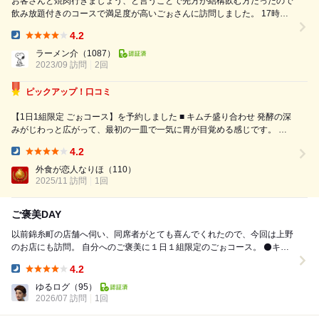
お客さんと焼肉行きましょう、と言うことで先方が結構飲む方だったので
飲み放題付きのコースで満足度が高いごぉさんに訪問しました。 17時開
店の直後に訪問、先客はなし、その後17:30に1組、18:00にもう1組来店
4.2
がありました。19:00以降は結構埋まるそうです。 ごぉの厚切り入門コー
Dinner:
スで予約、まずはビールで乾杯。ジョッキじゃなくて大きいグラスでやや
ラーメン介
（1087）
薄口で泡もしっかり注いでいただいてて疲れ...
2023/09 訪問
2回
ピックアップ！口コミ
【1日1組限定 ごぉコース】を予約しました ■ キムチ盛り合わせ 発酵の深
みがじわっと広がって、最初の一皿で一気に胃が目覚める感じです。 辛
味と酸味のバランスが絶妙です！ ■ シェフの気まぐれサラダ シャキッと
4.2
した野菜に、その日の気分がふっと乗ったような軽やかな味わい。重くな
Dinner:
る焼...
外食が恋人なりほ
（110）
2025/11 訪問
1回
ご褒美DAY
以前錦糸町の店舗へ伺い、同席者がとても喜んでくれたので、今回は上野
のお店にも訪問。 自分へのご褒美に１日１組限定のごぉコース。 ⚫️キム
チとナムルの5種盛り 以前も驚...
4.2
Dinner:
ゆるログ
（95）
2026/07 訪問
1回