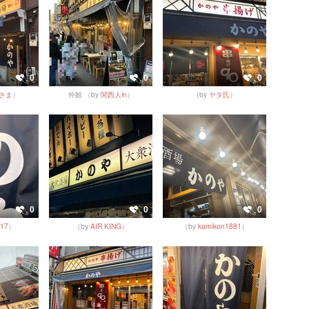
0
0
0
さま
）
外観
（by
関西人in
）
（by
ヤタ氏
）
0
0
0
17
）
（by
AIR KING
）
（by
kamikon1881
）