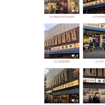
0
（by
Raymond Poincare
）
（by
Rumic6
0
（by
北海道男爵
）
（by
-911-
1