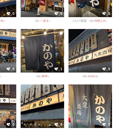
0
0
0
.6c
）
（by
一老太
）
入口の暖簾
（by
関西人in
）
0
1
0
）
（by
jfkrfk
）
（by
moto-s
）
0
0
0