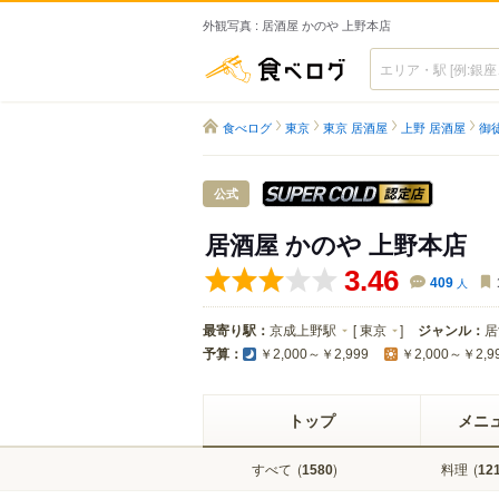
外観写真 : 居酒屋 かのや 上野本店
食べログ
食べログ
東京
東京 居酒屋
上野 居酒屋
御
スーパードラ
公式
居酒屋 かのや 上野本店
3.46
409
人
最寄り駅：
京成上野駅
[
東京
]
ジャンル：
居
予算：
￥2,000～￥2,999
￥2,000～￥2,9
トップ
メニ
すべて
(
)
料理
(
1580
12