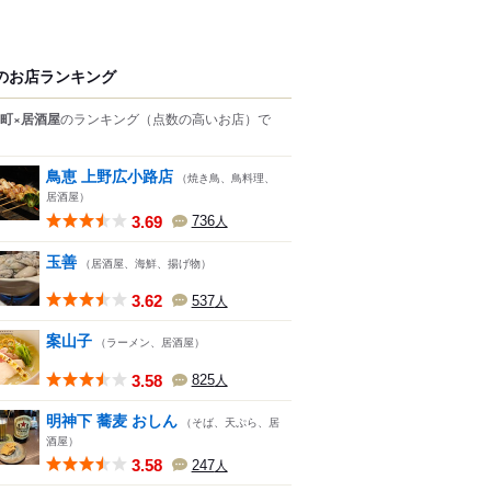
のお店ランキング
町×居酒屋
のランキング
（点数の高いお店）
で
鳥恵 上野広小路店
（焼き鳥、鳥料理、
居酒屋）
3.69
736
人
玉善
（居酒屋、海鮮、揚げ物）
3.62
537
人
案山子
（ラーメン、居酒屋）
3.58
825
人
明神下 蕎麦 おしん
（そば、天ぷら、居
酒屋）
3.58
247
人