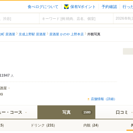
食べログについて
保有Vポイント
予約確認
行っ
徒町 居酒屋
京成上野駅 居酒屋
居酒屋 かのや 上野本店
外観写真
イ SUPER COLD認定店
11947
人
酒屋
99
店舗情報（詳細）
ュー・コース
写真
口コミ
1580
)
ドリンク
(
)
内観
(
)
15
231
24