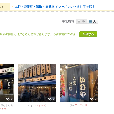
上野・御徒町・湯島
×
居酒屋
でクーポンのあるお店を探す
ん！
表示切替
最新の情報とは異なる可能性があります。必ず事前にご確認
投稿する
0
0
2
末感もまた良
（by
つっち～⭐
）
（by
アニチャリ
）
アキラ
）