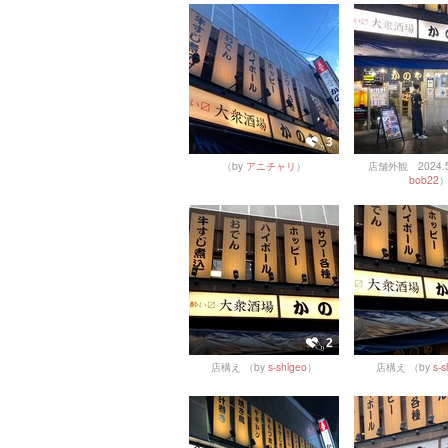
3
（by
アニチャリ
）
店舗外観 2024.5
bob22
2
店構え
（by
s-shigeo
）
店構え
（by
s-s