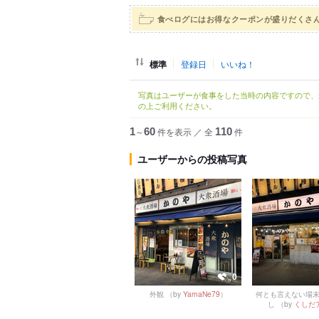
食べログにはお得なクーポンが盛りだくさ
標準
登録日
いいね！
写真はユーザーが食事をした当時の内容ですので、
の上ご利用ください。
1
～
60
件を表示
／
全
110
件
ユーザーからの投稿写真
0
外観
（by
YamaNe79
）
何とも言えない場
し
（by
くしだ