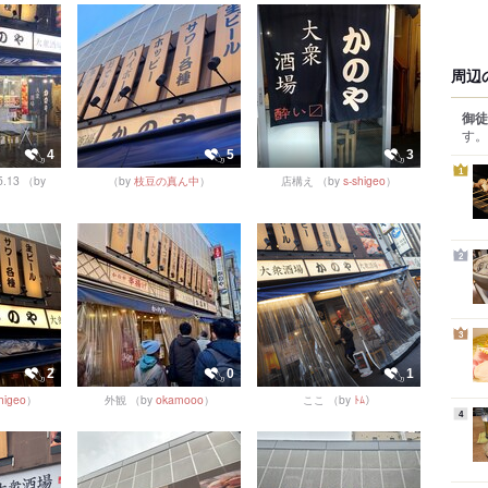
周辺
御徒
す。
4
5
3
1
.13
（by
（by
枝豆の真ん中
）
店構え
（by
s-shigeo
）
）
2
3
2
0
1
higeo
）
外観
（by
okamooo
）
ここ
（by
ﾄﾑ
）
4