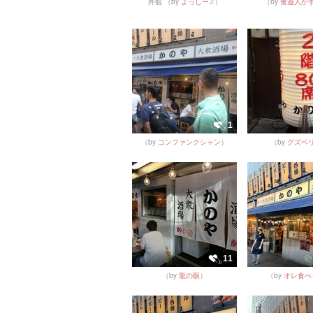
外観
（by
よっしー♫
）
（by
食遊人か
1
（by
コンファンクシャン
）
（by
グズベ
11
（by
龍の眼
）
（by
オレ食べ