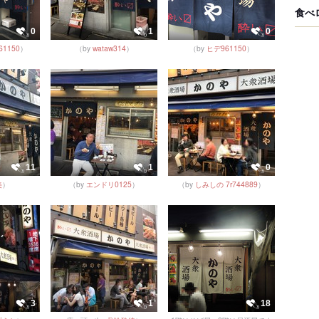
食べ
0
1
0
1150
）
（by
wataw314
）
（by
ヒデ961150
）
11
1
0
美
）
（by
エンドリ0125
）
（by
しみしの 7r744889
）
3
1
18