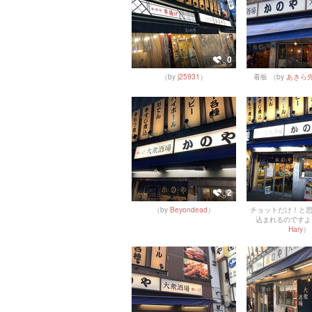
0
（by
j25931
）
看板
（by
あきら先
2
（by
Beyondead
）
チョットだけ！と
込まれるのですよ
Hary
）