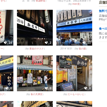
ずきち
）
店 頭
（by
眞論酔徒
）
1階はそば屋、2階は居酒屋です
店舗
（by
men党
）
無料
店舗
PRが
食べ
既に
きま
14
2
11
リー
）
（by
黄金のマスク
）
2014' 8/31
（by
龍の眼
）
0
0
0
ログ
）
（by
食の天満宮
）
（by
だーもーかいと
）