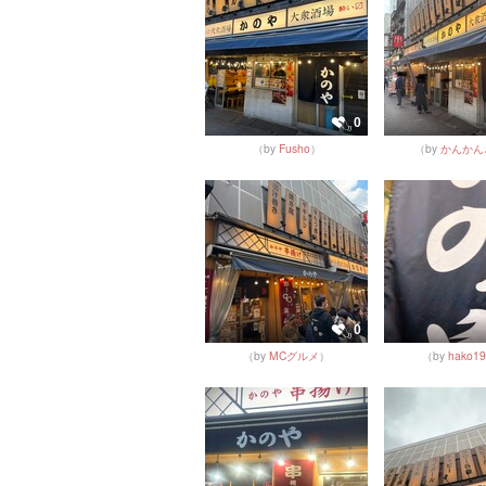
0
（by
Fusho
）
（by
かんかん
0
（by
MCグルメ
）
（by
hako19