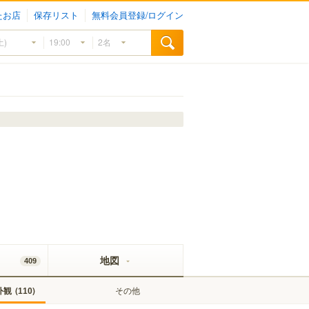
たお店
保存リスト
無料会員登録/ログイン
地図
409
外観
(
)
その他
110