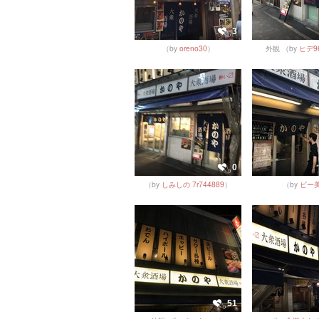
3
（by
oreno30
）
外観
（by
ヒデ96
0
（by
しみしの 7r744889
）
（by
ビー
51