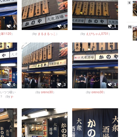
5
4
0
1
輩1120
）
（by
まるまるっこ
）
（by
えびちゃん0701
）
0
3
3
思いつつ吸い
（by
oreno30
）
（by
oreno30
）
？
（by
y-