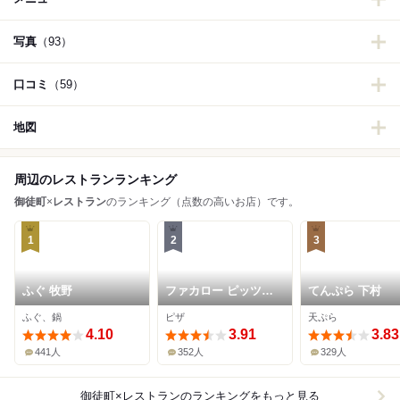
写真
（93）
口コミ
（59）
地図
周辺のレストランランキング
御徒町
×
レストラン
のランキング（点数の高いお店）です。
1
2
3
ふぐ 牧野
ファカロー ピッツァ
てんぷら 下村
ギャラリー
ふぐ、鍋
ピザ
天ぷら
4.10
3.91
3.83
441人
352人
329人
御徒町×レストラン
のランキングをもっと見る