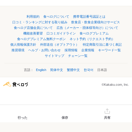
利用規約
食べログについて
携帯電話番号認証とは
口コミ・ランキングに対する取り組み
飲食店・飲食企業様向けサービス
食べログ店舗会員について
広告（メーカー・団体様等向け）について
機能改善要望
口コミガイドライン
食べログプレミアム
食べログプレミアム無料クーポン
ネット予約（リクエスト予約）
個人情報保護方針
外部送信（オプトアウト）
特定商取引法に基づく表記
推奨環境
ヘルプ・お問い合わせ
採用情報
企業情報
キーワード一覧
サイトマップ
チェーン一覧
言語：
English
简体中文
繁體中文
한국어
日本語
©Kakaku.com, Inc.
行った
保存
共有