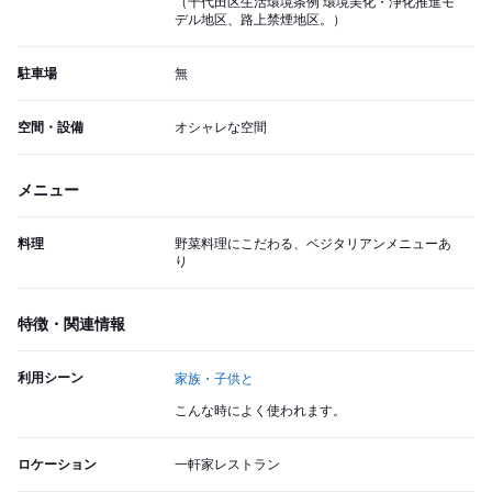
（千代田区生活環境条例 環境美化・浄化推進モ
デル地区、路上禁煙地区。）
駐車場
無
空間・設備
オシャレな空間
メニュー
料理
野菜料理にこだわる、ベジタリアンメニューあ
り
特徴・関連情報
利用シーン
家族・子供と
こんな時によく使われます。
ロケーション
一軒家レストラン