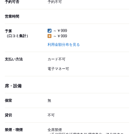
予約可否
予約不可
営業時間
～￥999
予算
（口コミ集計）
～￥999
利用金額分布を見る
支払い方法
カード不可
電子マネー可
席・設備
個室
無
貸切
不可
禁煙・喫煙
全席禁煙