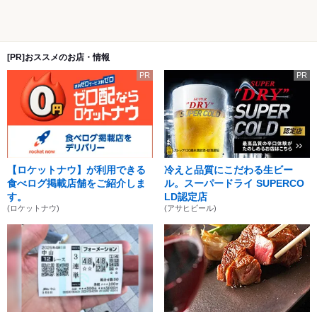
[PR]おススメのお店・情報
PR
PR
【ロケットナウ】が利用できる
冷えと品質にこだわる生ビー
食べログ掲載店舗をご紹介しま
ル。スーパードライ SUPERCO
す。
LD認定店
(ロケットナウ)
(アサヒビール)