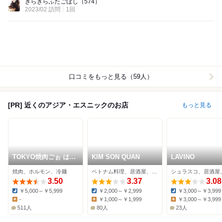
きらきらふたごぼし
（574）
2023/02 訪問
1回
口コミをもっと見る（59人）
[PR] 近くのアジア・エスニックのお店
もっと見る
TOKYO焼肉ごぉ はな
KIM SON QUAN
LAVINO
れ
焼肉、ホルモン、冷麺
ベトナム料理、居酒屋、ダイニングバー
3.50
3.37
3.08
￥5,000～￥5,999
￥2,000～￥2,999
￥3,000～￥3,999
Dinner:
Dinner:
Dinner:
-
￥1,000～￥1,999
￥3,000～￥3,999
Lunch:
Lunch:
Lunch:
511人
80人
23人