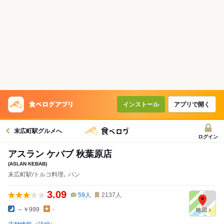
インストール
アプリで開く
末広町駅グルメへ
ログイン
アスラン ケバブ 秋葉原店
(ASLAN KEBAB)
末広町駅/トルコ料理､ パン
3.09
59
人
2137
人
～￥999
-