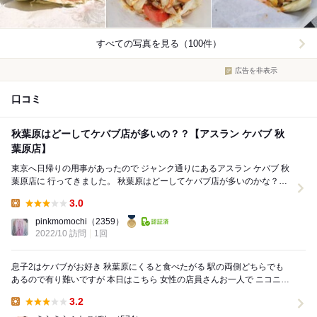
すべての写真を見る（100件）
広告を非表示
口コミ
秋葉原はどーしてケバブ店が多いの？？【アスラン ケバブ 秋
葉原店】
東京へ日帰りの用事があったので ジャンク通りにあるアスラン ケバブ 秋
葉原店に 行ってきました。 秋葉原はどーしてケバブ店が多いのかな？っ
て 思いますが・・・・なぜでし...
3.0
Lunch:
pinkmomochi
（2359）
2022/10 訪問
1回
息子2はケバブがお好き 秋葉原にくると食べたがる 駅の両側どちらでも
あるので有り難いですが 本日はこちら 女性の店員さんお一人で ニコニコ
されてよきでした ...
3.2
Lunch: