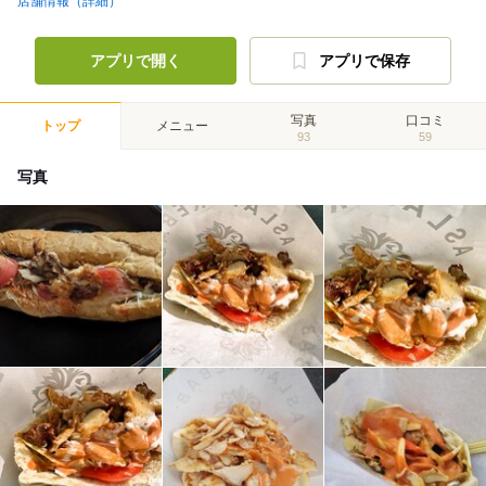
店舗情報（詳細）
アプリで開く
アプリで保存
写真
口コミ
トップ
メニュー
93
59
写真