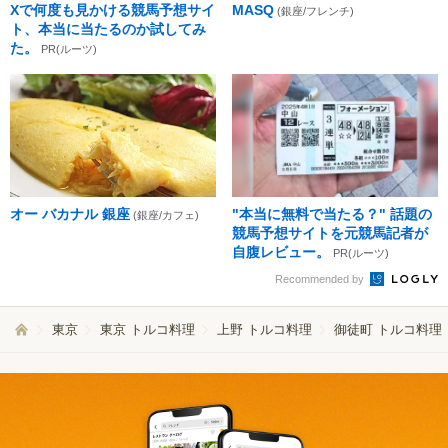
Xで何度も見かける競馬予想サイ
MASQ
(銀座/フレンチ)
ト、本当に当たるのか試してみ
た。
PR(ルーツ)
オー バカナル 銀座
"本当に無料で当たる？" 話題の
(銀座/カフェ)
競馬予想サイトを元競馬記者が
自腹レビュー。
PR(ルーツ)
Recommended by
東京
東京 トルコ料理
上野 トルコ料理
御徒町 トルコ料理