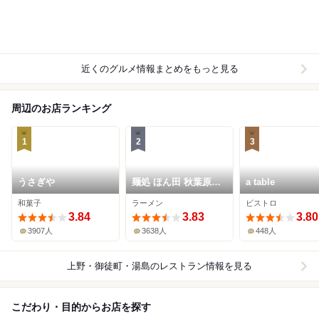
近くのグルメ情報まとめをもっと見る
周辺のお店ランキング
1
2
3
うさぎや
麺処 ほん田 秋葉原本
a table
店
和菓子
ラーメン
ビストロ
3.84
3.83
3.80
3907人
3638人
448人
上野・御徒町・湯島
のレストラン情報を見る
こだわり・目的からお店を探す