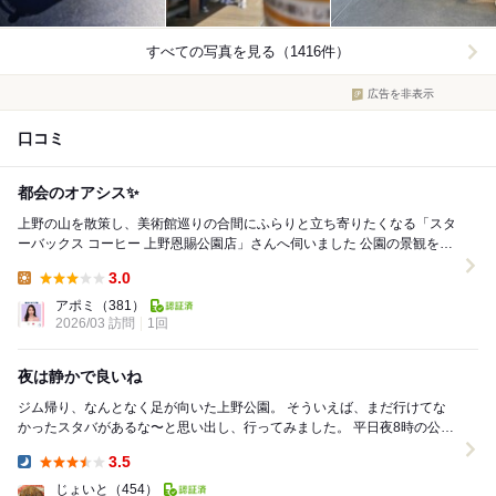
すべての写真を見る（1416件）
広告を非表示
口コミ
都会のオアシス✨
上野の山を散策し、美術館巡りの合間にふらりと立ち寄りたくなる「スタ
ーバックス コーヒー 上野恩賜公園店」さんへ伺いました 公園の景観を損
なわないスタイリッシュな木造平屋の建物は...
3.0
Lunch:
アポミ
（381）
2026/03 訪問
1回
夜は静かで良いね
ジム帰り、なんとなく足が向いた上野公園。 そういえば、まだ行けてな
かったスタバがあるな〜と思い出し、行ってみました。 平日夜8時の公園
は、浮世絵の行燈が等間隔で並び...
3.5
Dinner:
じょいと
（454）