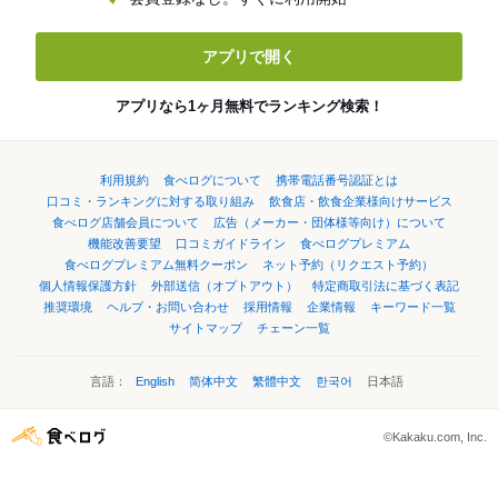
アプリで開く
アプリなら1ヶ月無料でランキング検索！
利用規約
食べログについて
携帯電話番号認証とは
口コミ・ランキングに対する取り組み
飲食店・飲食企業様向けサービス
食べログ店舗会員について
広告（メーカー・団体様等向け）について
機能改善要望
口コミガイドライン
食べログプレミアム
食べログプレミアム無料クーポン
ネット予約（リクエスト予約）
個人情報保護方針
外部送信（オプトアウト）
特定商取引法に基づく表記
推奨環境
ヘルプ・お問い合わせ
採用情報
企業情報
キーワード一覧
サイトマップ
チェーン一覧
言語：
English
简体中文
繁體中文
한국어
日本語
©Kakaku.com, Inc.