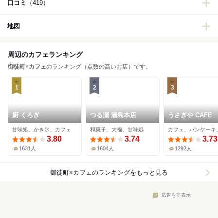
口コミ
（419）
地図
周辺のカフェランキング
御徒町
×
カフェ
のランキング（点数の高いお店）です。
1
2
3
廚 くろぎ
つる瀬 湯島本店
うさぎや CAFE
甘味処、かき氷、カフェ
和菓子、大福、甘味処
3.80
3.74
3.73
1631人
1604人
1292人
御徒町×カフェ
のランキングをもっと見る
広告を非表示