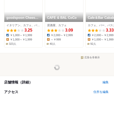
goodspoon Cheese
CAFE & BAL CoCo
Cafe＆Bar Cabab
Sweets & Cheese
イタリアン、カフェ、パンケーキ
居酒屋、カフェ
カフェ、バー、パス
Brunch エキュート上
野店
3.25
3.09
3.33
￥1,000～￥1,999
￥2,000～￥2,999
￥2,000～￥2,999
Dinner:
Dinner:
Dinner:
￥1,000～￥1,999
～￥999
￥1,000～￥1,999
Lunch:
Lunch:
Lunch:
323人
40人
92人
広告を非表示
店舗情報（詳細）
編集
アクセス
住所を編集