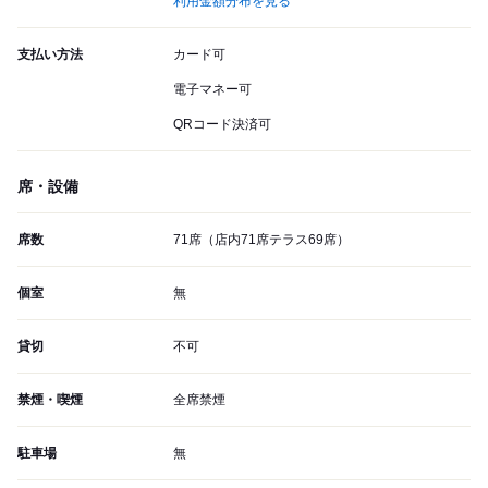
利用金額分布を見る
支払い方法
カード可
電子マネー可
QRコード決済可
席・設備
席数
71席（店内71席テラス69席）
個室
無
貸切
不可
禁煙・喫煙
全席禁煙
駐車場
無