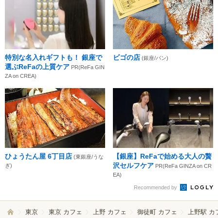
特別な名入れギフトも！ 銀座で
ビゴの店
(銀座/パン)
選ぶReFaの上質ケア
PR(ReFa GIN
ZA on CREA)
ひょうたん屋 6丁目店
【銀座】ReFaで始める大人の贅
(東銀座/うな
沢セルフケア
ぎ)
PR(ReFa GINZA on CR
EA)
Recommended by
東京
東京 カフェ
上野 カフェ
御徒町 カフェ
上野駅 カ