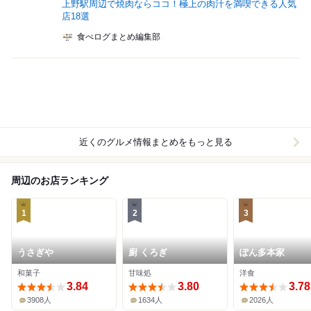
上野駅周辺で焼肉ならココ！極上の肉汁を満喫できる人気
店18選
食べログまとめ編集部
近くのグルメ情報まとめをもっと見る
周辺のお店ランキング
1
2
3
うさぎや
廚 くろぎ
ぽん多本家
和菓子
甘味処
洋食
3.84
3.80
3.78
3908人
1634人
2026人