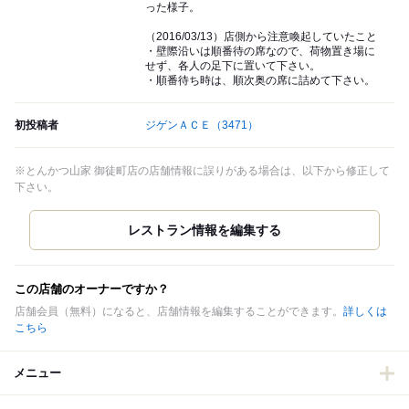
った様子。
（2016/03/13）店側から注意喚起していたこと
・壁際沿いは順番待の席なので、荷物置き場に
せず、各人の足下に置いて下さい。
・順番待ち時は、順次奥の席に詰めて下さい。
初投稿者
ジゲンＡＣＥ
（3471）
※とんかつ山家 御徒町店の店舗情報に誤りがある場合は、以下から修正して
下さい。
この店舗のオーナーですか？
店舗会員（無料）になると、店舗情報を編集することができます。
詳しくは
こちら
メニュー