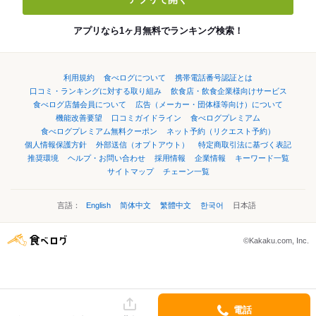
アプリなら1ヶ月無料でランキング検索！
利用規約
食べログについて
携帯電話番号認証とは
口コミ・ランキングに対する取り組み
飲食店・飲食企業様向けサービス
食べログ店舗会員について
広告（メーカー・団体様等向け）について
機能改善要望
口コミガイドライン
食べログプレミアム
食べログプレミアム無料クーポン
ネット予約（リクエスト予約）
個人情報保護方針
外部送信（オプトアウト）
特定商取引法に基づく表記
推奨環境
ヘルプ・お問い合わせ
採用情報
企業情報
キーワード一覧
サイトマップ
チェーン一覧
言語：
English
简体中文
繁體中文
한국어
日本語
©Kakaku.com, Inc.
電話