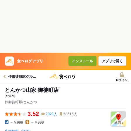
インストール
アプリで開く
仲御徒町駅グルメへ
ログイン
とんかつ山家 御徒町店
(やまべ)
仲御徒町駅/とんかつ
3.52
2021
人
58515
人
～￥999
～￥999