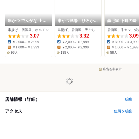
串かつ でんがな 上野
串かつ酒場 ひろかつ
黒毛家 下町の味
店
上野アメ横店
串揚げ、居酒屋、ホルモン
串揚げ、居酒屋、天ぷら
居酒屋、牛カツ、焼
3.07
3.32
3.09
￥2,000～￥2,999
￥2,000～￥2,999
￥3,000～￥3,999
Dinner:
Dinner:
Dinner:
￥1,000～￥1,999
￥2,000～￥2,999
￥1,000～￥1,999
Lunch:
Lunch:
Lunch:
98人
195人
58人
広告を非表示
店舗情報（詳細）
編集
アクセス
住所を編集