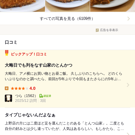
すべての写真を見る（6109件）
広告を非表示
口コミ
ピックアップ！口コミ
大晦日でも列をなす山家のとんかつ
大晦日、アメ横にお買い物とお昼ご飯。 久しぶりのこちらへ。 どのくら
いぶりなのかと調べたら、前回が5年ぶりで今回もまたさらにの5年ぶり
とは。 お値段も値上がりしてます。5年前は780円だったのか。それでも
4.0
安いんだよなと感じさせてくれるのがここの実力だ。 お店の外で並んで
Lunch:
店内に入ってからも...
つら
（1562）
2025/12 訪問
3回
タイプじゃないんだよなぁ
上野店の方には二度ほど足を運んだことのある「とんつ山家」。二度とも
自分の好みとは少し違っていたが、人気はあるらしい。もしかたら、こち
らのお店だと口に合うのかも？と言うわけで訪問。 ...