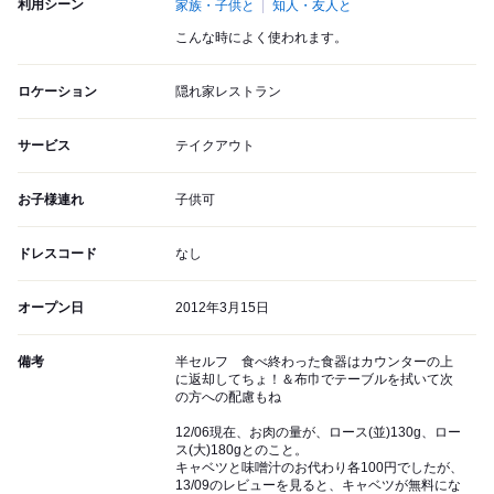
利用シーン
家族・子供と
知人・友人と
こんな時によく使われます。
ロケーション
隠れ家レストラン
サービス
テイクアウト
お子様連れ
子供可
ドレスコード
なし
オープン日
2012年3月15日
備考
半セルフ 食べ終わった食器はカウンターの上
に返却してちょ！＆布巾でテーブルを拭いて次
の方への配慮もね
12/06現在、お肉の量が、ロース(並)130g、ロー
ス(大)180gとのこと。
キャベツと味噌汁のお代わり各100円でしたが、
13/09のレビューを見ると、キャベツが無料にな