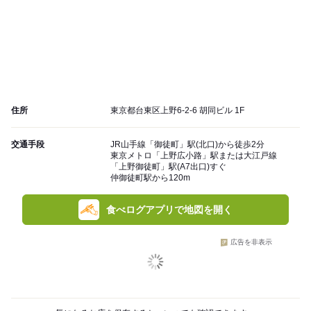
住所
東京都台東区上野6-2-6 胡同ビル 1F
交通手段
JR山手線「御徒町」駅(北口)から徒歩2分
東京メトロ「上野広小路」駅または大江戸線
「上野御徒町」駅(A7出口)すぐ
仲御徒町駅から120m
食べログアプリで地図を開く
広告を非表示