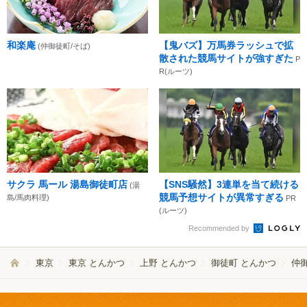
和楽庵
【鬼バズ】万馬券ラッシュで拡
(仲御徒町/そば)
散された競馬サイトが強すぎた
P
R(ルーツ)
サクラ 馬ール 湯島御徒町店
【SNS騒然】3連単を当て続ける
(湯
競馬予想サイトが異常すぎる
島/馬肉料理)
PR
(ルーツ)
Recommended by
東京
東京 とんかつ
上野 とんかつ
御徒町 とんかつ
仲