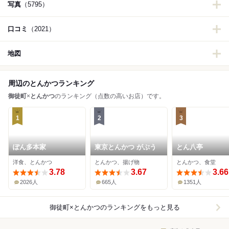
写真
（5795）
口コミ
（2021）
地図
周辺のとんかつランキング
御徒町
×
とんかつ
のランキング（点数の高いお店）です。
1
2
3
ぽん多本家
東京とんかつ がぶう
とん八亭
洋食、とんかつ
とんかつ、揚げ物
とんかつ、食堂
3.78
3.67
3.66
2026人
665人
1351人
御徒町×とんかつ
のランキングをもっと見る