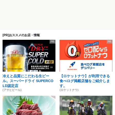
[PR]おススメのお店・情報
PR
PR
冷えと品質にこだわる生ビー
【ロケットナウ】が利用できる
ル。スーパードライ SUPERCO
食べログ掲載店舗をご紹介しま
LD認定店
す。
(アサヒビール)
(ロケットナウ)