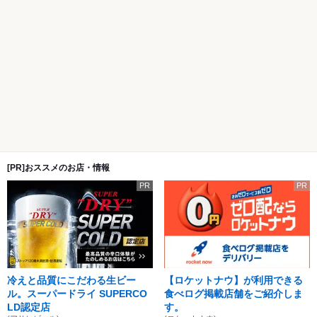
[PR]おススメのお店・情報
PR
PR
冷えと品質にこだわる生ビー
【ロケットナウ】が利用できる
ル。スーパードライ SUPERCO
食べログ掲載店舗をご紹介しま
LD認定店
す。