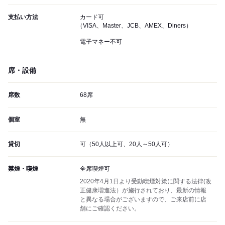
支払い方法
カード可
（VISA、Master、JCB、AMEX、Diners）
電子マネー不可
席・設備
席数
68席
個室
無
貸切
可（50人以上可、20人～50人可）
禁煙・喫煙
全席喫煙可
2020年4月1日より受動喫煙対策に関する法律(改
正健康増進法）が施行されており、最新の情報
と異なる場合がございますので、ご来店前に店
舗にご確認ください。