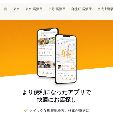
東京
東京 居酒屋
上野 居酒屋
御徒町 居酒屋
京成上野駅
より便利になったアプリで
快適にお店探し
クイックな現在地検索。検索が快適に