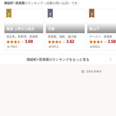
御徒町
×
居酒屋
のランキング（点数の高いお店）です。
1
2
3
鳥恵 上野広小路店
玉善
案山子
焼き鳥、鳥料理、居酒屋
居酒屋、海鮮、揚げ物
ラーメン、居酒屋
3.69
3.62
3.58
739人
537人
825人
御徒町×居酒屋
のランキングをもっと見る
広告を非表示