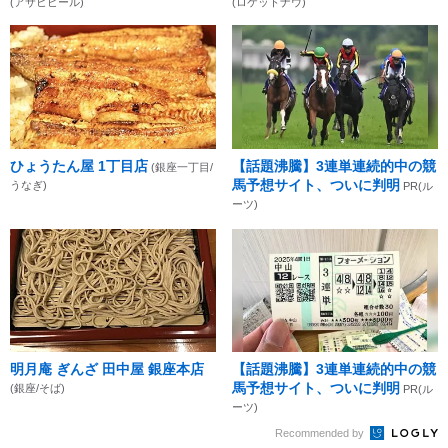
(アサヒビール)
(ロケットナウ)
ひょうたん屋 1丁目店
【話題沸騰】3連単連続的中の競
(銀座一丁目/
馬予想サイト、ついに判明
うなぎ)
PR(ル
ーツ)
明月庵 ぎんざ 田中屋 銀座本店
【話題沸騰】3連単連続的中の競
馬予想サイト、ついに判明
(銀座/そば)
PR(ル
ーツ)
Recommended by