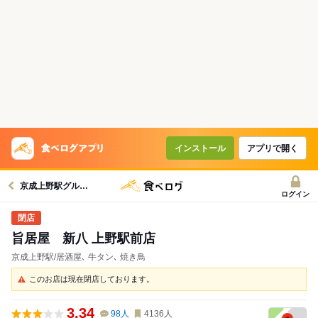
インストール
アプリで開く
京成上野駅グルメへ
ログイン
旨居屋 新八 上野駅前店
京成上野駅/居酒屋､ 牛タン､ 焼き鳥
このお店は現在閉店しております。
3.34
98
人
4136
人