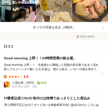
すべての写真を見る（386件）
広告を非表示
口コミ
Good morning 上野！！24時間営業の飲み屋。
Good morning 上野！！ 北海道から降臨した屈指の吞兵衛である☆流れ
星とグルメハンター酔いどれ天使は、朝から鮭を…いやいや酒を求めてア
メ横を闊歩する。酒はどこだーっ！？酒...
3.5
Lunch:
☆流れ星
（3403）
2024/01 訪問
1回
ｱﾒ横煮込巡り№15 味付けは味噌であっさりとした煮込み
JR上野駅不忍口を出てガード沿いを御徒町駅方向に徒歩2分のところにあ