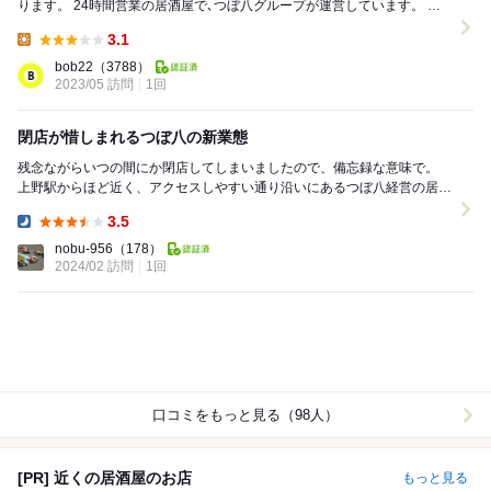
ります。 24時間営業の居酒屋で､つぼ八グループが運営しています。 店
内は奥に細長く空間が続き､殆どがテーブ...
3.1
Lunch:
bob22
（3788）
2023/05 訪問
1回
閉店が惜しまれるつぼ八の新業態
残念ながらいつの間にか閉店してしまいましたので、備忘録な意味で。
上野駅からほど近く、アクセスしやすい通り沿いにあるつぼ八経営の居酒
屋チェーン。 串ものに揚げ物、それに鉄板...
3.5
Dinner:
nobu-956
（178）
2024/02 訪問
1回
口コミをもっと見る（98人）
[PR] 近くの居酒屋のお店
もっと見る