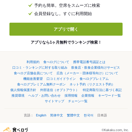
予約も簡単。空席をスムーズに検索
会員登録なし。すぐに利用開始
アプリで開く
アプリなら1ヶ月無料でランキング検索！
利用規約
食べログについて
携帯電話番号認証とは
口コミ・ランキングに対する取り組み
飲食店・飲食企業様向けサービス
食べログ店舗会員について
広告（メーカー・団体様等向け）について
機能改善要望
口コミガイドライン
食べログプレミアム
食べログプレミアム無料クーポン
ネット予約（リクエスト予約）
個人情報保護方針
外部送信（オプトアウト）
特定商取引法に基づく表記
推奨環境
ヘルプ・お問い合わせ
採用情報
企業情報
キーワード一覧
サイトマップ
チェーン一覧
言語：
English
简体中文
繁體中文
한국어
日本語
©Kakaku.com, Inc.