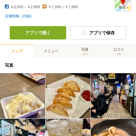
￥2,000～￥2,999
￥1,000～￥1,999
店舗情報（詳細）
アプリで開く
アプリで保存
写真
口コミ
トップ
メニュー
364
98
写真