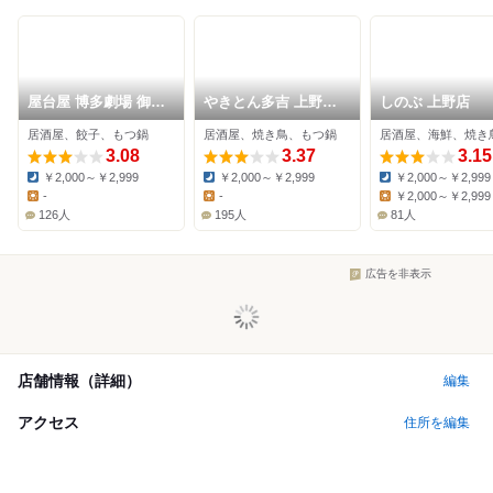
屋台屋 博多劇場 御徒
やきとん多吉 上野広
しのぶ 上野店
町店
小路店
居酒屋、餃子、もつ鍋
居酒屋、焼き鳥、もつ鍋
居酒屋、海鮮、焼き
3.08
3.37
3.15
￥2,000～￥2,999
￥2,000～￥2,999
￥2,000～￥2,999
Dinner:
Dinner:
Dinner:
-
-
￥2,000～￥2,999
Lunch:
Lunch:
Lunch:
126人
195人
81人
広告を非表示
店舗情報（詳細）
編集
アクセス
住所を編集