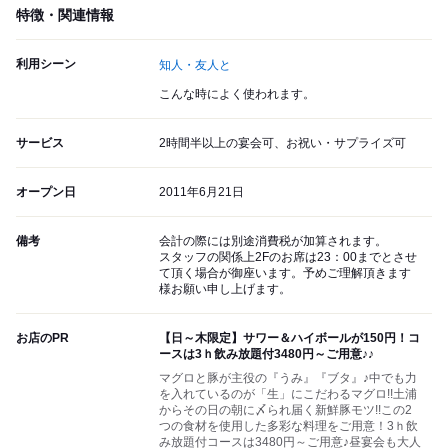
特徴・関連情報
利用シーン
知人・友人と
こんな時によく使われます。
サービス
2時間半以上の宴会可、お祝い・サプライズ可
オープン日
2011年6月21日
備考
会計の際には別途消費税が加算されます。
スタッフの関係上2Fのお席は23：00までとさせ
て頂く場合が御座います。予めご理解頂きます
様お願い申し上げます。
お店のPR
【日～木限定】サワー＆ハイボールが150円！コ
ースは3ｈ飲み放題付3480円～ご用意♪♪
マグロと豚が主役の『うみ』『ブタ』♪中でも力
を入れているのが「生」にこだわるマグロ!!土浦
からその日の朝に〆られ届く新鮮豚モツ!!この2
つの食材を使用した多彩な料理をご用意！3ｈ飲
み放題付コースは3480円～ご用意♪昼宴会も大人