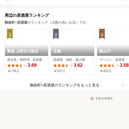
周辺の居酒屋ランキング
御徒町
×
居酒屋
のランキング（点数の高いお店）です。
1
2
3
鳥恵 上野広小路店
玉善
案山子
焼き鳥、鳥料理、居酒屋
居酒屋、海鮮、揚げ物
ラーメン、居酒屋
3.69
3.62
3.58
736人
537人
824人
御徒町×居酒屋
のランキングをもっと見る
広告を非表示