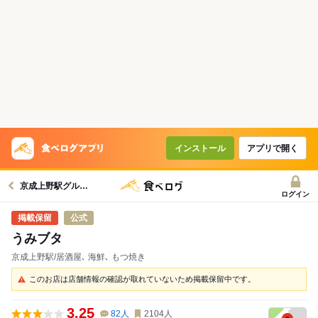
インストール
アプリで開く
京成上野駅グルメへ
ログイン
公式
うみブタ
京成上野駅/居酒屋､ 海鮮､ もつ焼き
このお店は店舗情報の確認が取れていないため掲載保留中です。
3.25
82
人
2104
人