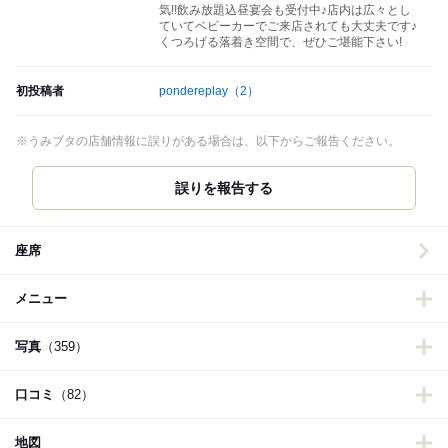
気!!飲み放題込昼宴会も受付中♪店内は広々とし
ていてベビーカーでご来店されても大丈夫です♪
くつろげる落着き空間で、ぜひご堪能下さい!
初投稿者
pondereplay
（2）
※うみブタの店舗情報に誤りがある場合は、以下からご報告ください。
誤りを報告する
座席
メニュー
写真
（359）
口コミ
（82）
地図