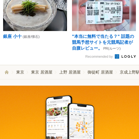
銀座 小十
"本当に無料で当たる？" 話題の
(銀座/懐石)
競馬予想サイトを元競馬記者が
自腹レビュー。
PR(ルーツ)
Recommended by
東京
東京 居酒屋
上野 居酒屋
御徒町 居酒屋
京成上野駅