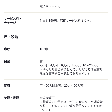
電子マネー不可
サービス料・
付出し350円。深夜サービス料１０％。
チャージ
席・設備
席数
167席
個室
有
2人可、4人可、6人可、8人可、10～20人可
（ゆったり宴会を楽しんでいただける個室有り!!
最適な空間をご用意しております。）
貸切
可（50人以上可、20人～50人可）
禁煙・喫煙
全席喫煙可
（禁煙席のご用意はございませんが、空調設備
が整っておりますので煙が苦手な方にもお勧め
です。）