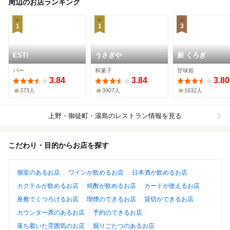
周辺のお店ランキング
1
1
3
EST!
うさぎや
廚 くろぎ
バー
和菓子
甘味処
3.84
3.84
3.80
373人
3907人
1632人
上野・御徒町・湯島
のレストラン情報を見る
こだわり・目的からお店を探す
個室のあるお店
ワインが飲めるお店
日本酒が飲めるお店
カクテルが飲めるお店
焼酎が飲めるお店
カードが使えるお店
座敷でくつろげるお店
喫煙のできるお店
貸切ができるお店
カウンター席のあるお店
予約のできるお店
落ち着いた雰囲気のお店
掘りごたつのあるお店