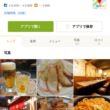
￥2,000～￥2,999
～￥999
店舗情報（詳細）
アプリで開く
アプリで保存
写真
口コミ
トップ
座席
メニュー
359
82
写真