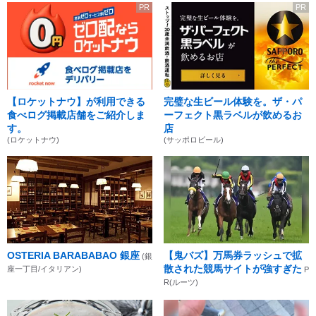
PR
PR
【ロケットナウ】が利用できる
完璧な生ビール体験を。ザ・パ
食べログ掲載店舗をご紹介しま
ーフェクト黒ラベルが飲めるお
す。
店
(ロケットナウ)
(サッポロビール)
OSTERIA BARABABAO 銀座
【鬼バズ】万馬券ラッシュで拡
(銀
散された競馬サイトが強すぎた
座一丁目/イタリアン)
P
R(ルーツ)