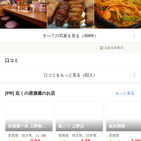
すべての写真を見る（368件）
広告を非表示
口コミ
口コミをもっと見る（82人）
[PR] 近くの居酒屋のお店
もっと見る
居酒屋一休 上野御徒
喜どり 上野店
魚吉酒場
町店
居酒屋、焼き鳥、もつ鍋
居酒屋、焼き鳥、日本酒バー
居酒屋