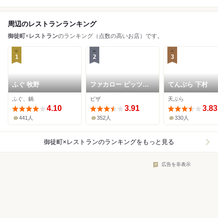
周辺のレストランランキング
御徒町
×
レストラン
のランキング（点数の高いお店）です。
1
2
3
ふぐ 牧野
ファカロー ピッツァ
てんぷら 下村
ギャラリー
ふぐ、鍋
ピザ
天ぷら
4.10
3.91
3.83
441人
352人
330人
御徒町×レストラン
のランキングをもっと見る
広告を非表示