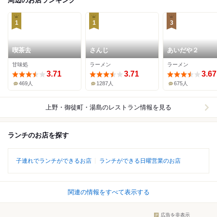
周辺のお店ランキング
1
1
3
喫茶去
さんじ
あいだや２
甘味処
ラーメン
ラーメン
3.71
3.71
3.67
469人
1287人
675人
上野・御徒町・湯島
のレストラン情報を見る
ランチのお店を探す
子連れでランチができるお店
ランチができる日曜営業のお店
関連の情報をすべて表示する
広告を非表示