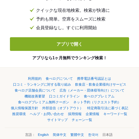
クイックな現在地検索。検索が快適に
予約も簡単。空席をスムーズに検索
会員登録なし。すぐに利用開始
アプリで開く
アプリなら1ヶ月無料でランキング検索！
利用規約
食べログについて
携帯電話番号認証とは
口コミ・ランキングに対する取り組み
飲食店・飲食企業様向けサービス
食べログ店舗会員について
広告（メーカー・団体様等向け）について
機能改善要望
口コミガイドライン
食べログプレミアム
食べログプレミアム無料クーポン
ネット予約（リクエスト予約）
個人情報保護方針
外部送信（オプトアウト）
特定商取引法に基づく表記
推奨環境
ヘルプ・お問い合わせ
採用情報
企業情報
キーワード一覧
サイトマップ
チェーン一覧
言語：
English
简体中文
繁體中文
한국어
日本語