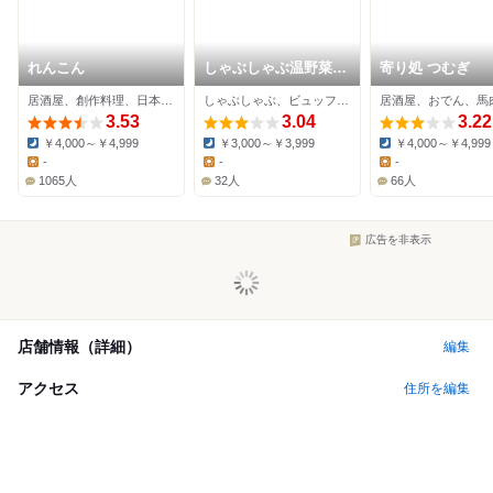
れんこん
しゃぶしゃぶ温野菜
寄り処 つむぎ
上野広小路店
居酒屋、創作料理、日本料理
しゃぶしゃぶ、ビュッフェ、居酒屋
居酒屋、おでん、馬
3.53
3.04
3.22
￥4,000～￥4,999
￥3,000～￥3,999
￥4,000～￥4,999
Dinner:
Dinner:
Dinner:
-
-
-
Lunch:
Lunch:
Lunch:
1065人
32人
66人
広告を非表示
店舗情報（詳細）
編集
アクセス
住所を編集