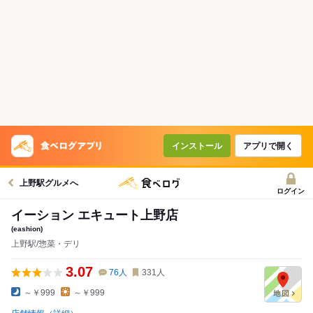
インストール
アプリで開く
上野駅グルメへ
ログイン
イーション エキュート上野店
(eashion)
上野駅/惣菜・デリ
3.07
76
人
331
人
～￥999
～￥999