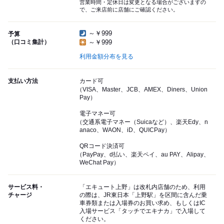
営業時間・定休日は変更となる場合がございますの
で、ご来店前に店舗にご確認ください。
～￥999
予算
（口コミ集計）
～￥999
利用金額分布を見る
支払い方法
カード可
（VISA、Master、JCB、AMEX、Diners、Union
Pay）
電子マネー可
（交通系電子マネー（Suicaなど）、楽天Edy、n
anaco、WAON、iD、QUICPay）
QRコード決済可
（PayPay、d払い、楽天ペイ、au PAY、Alipay、
WeChat Pay）
サービス料・
「エキュート上野」は改札内店舗のため、利用
チャージ
の際は、JR東日本「上野駅」を区間に含んだ乗
車券類または入場券のお買い求め、もしくはIC
入場サービス「タッチでエキナカ」で入場して
ください。