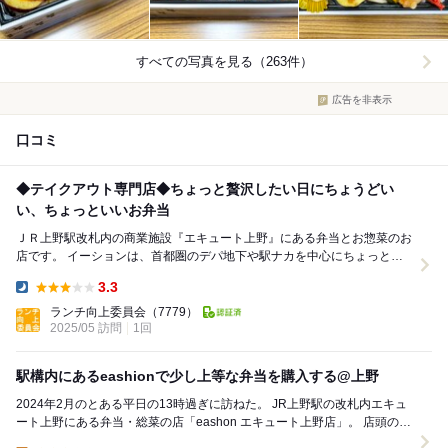
すべての写真を見る（263件）
広告を非表示
口コミ
◆テイクアウト専門店◆ちょっと贅沢したい日にちょうどい
い、ちょっといいお弁当
ＪＲ上野駅改札内の商業施設『エキュート上野』にある弁当とお惣菜のお
店です。 イーションは、首都圏のデパ地下や駅ナカを中心にちょっとオ
シャレな洋惣菜をメインに販売するチェーン店...
3.3
Dinner:
ランチ向上委員会
（7779）
2025/05 訪問
1回
駅構内にあるeashionで少し上等な弁当を購入する@上野
2024年2月のとある平日の13時過ぎに訪ねた。 JR上野駅の改札内エキュ
ート上野にある弁当・総菜の店「eashon エキュート上野店」。 店頭の商
品をじっくり吟味して...