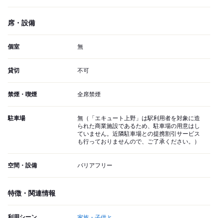
席・設備
個室
無
貸切
不可
禁煙・喫煙
全席禁煙
駐車場
無（「エキュート上野」は駅利用者を対象に造
られた商業施設であるため、駐車場の用意はし
ていません。近隣駐車場との提携割引サービス
も行っておりませんので、ご了承ください。）
空間・設備
バリアフリー
特徴・関連情報
利用シーン
家族・子供と