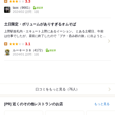
3.3
Lunch:
taxx
（9661）
2024/02 訪問
1回
土日限定・ボリュームがありすぎるオムそば
上野駅改札内・エキュート上野にあるイーション。 とある土曜日、午前
は仕事でしたが、昼前に終了したので「プチ・呑み鉄の旅」に出ようと目
論見ます。 今では家賃値上げの為に廃業状...
3.1
Lunch:
ルーキー３８
（4172）
2024/01 訪問
1回
口コミをもっと見る（76人）
[PR] 近くのその他レストランのお店
もっと見る