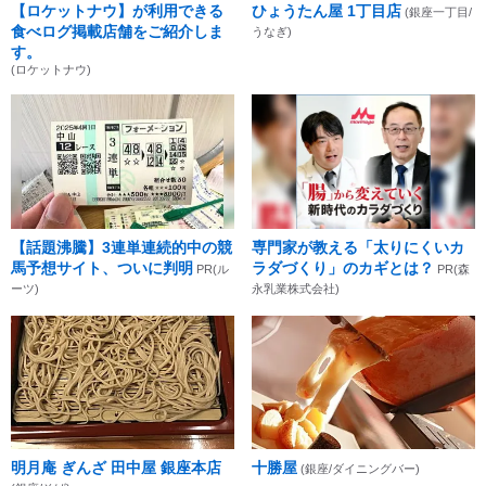
【ロケットナウ】が利用できる
ひょうたん屋 1丁目店
(銀座一丁目/
食べログ掲載店舗をご紹介しま
うなぎ)
す。
(ロケットナウ)
【話題沸騰】3連単連続的中の競
専門家が教える「太りにくいカ
馬予想サイト、ついに判明
ラダづくり」のカギとは？
PR(ル
PR(森
ーツ)
永乳業株式会社)
明月庵 ぎんざ 田中屋 銀座本店
十勝屋
(銀座/ダイニングバー)