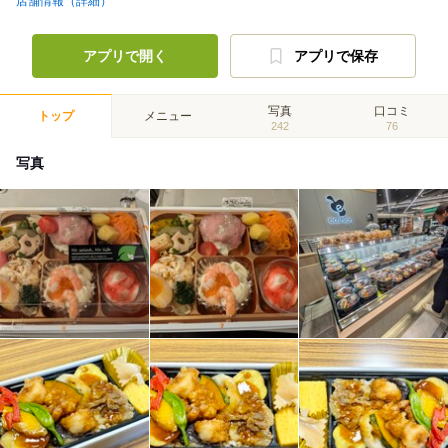
店舗情報（詳細）
アプリで開く
アプリで保存
写真
口コミ
トップ
メニュー
242
76
写真