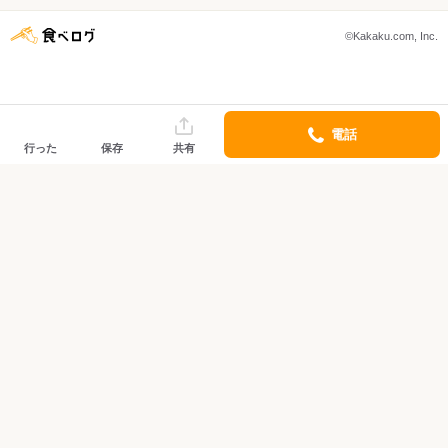
©Kakaku.com, Inc.
電話
行った
保存
共有