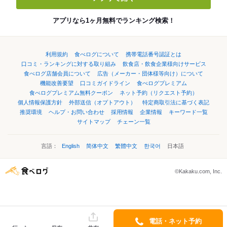
アプリなら1ヶ月無料でランキング検索！
利用規約
食べログについて
携帯電話番号認証とは
口コミ・ランキングに対する取り組み
飲食店・飲食企業様向けサービス
食べログ店舗会員について
広告（メーカー・団体様等向け）について
機能改善要望
口コミガイドライン
食べログプレミアム
食べログプレミアム無料クーポン
ネット予約（リクエスト予約）
個人情報保護方針
外部送信（オプトアウト）
特定商取引法に基づく表記
推奨環境
ヘルプ・お問い合わせ
採用情報
企業情報
キーワード一覧
サイトマップ
チェーン一覧
言語：
English
简体中文
繁體中文
한국어
日本語
©Kakaku.com, Inc.
電話・ネット予約