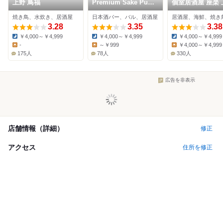
上野 鳥福
Premium Sake Pub
個室居酒屋 座楽 
GASHUE
駅前店
焼き鳥、水炊き、居酒屋
日本酒バー、バル、居酒屋
居酒屋、海鮮、焼き
3.28
3.35
3.38
￥4,000～￥4,999
￥4,000～￥4,999
￥4,000～￥4,999
Dinner:
Dinner:
Dinner:
-
～￥999
￥4,000～￥4,999
Lunch:
Lunch:
Lunch:
175人
78人
330人
広告を非表示
店舗情報（詳細）
修正
アクセス
住所を修正