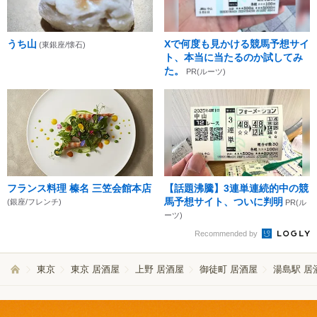
うち山
Xで何度も見かける競馬予想サイ
(東銀座/懐石)
ト、本当に当たるのか試してみ
た。
PR(ルーツ)
フランス料理 榛名 三笠会館本店
【話題沸騰】3連単連続的中の競
馬予想サイト、ついに判明
(銀座/フレンチ)
PR(ル
ーツ)
Recommended by
東京
東京 居酒屋
上野 居酒屋
御徒町 居酒屋
湯島駅 居