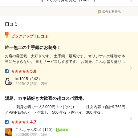
広告を非表示
口コミ
ピックアップ！口コミ
唯一無二の土手鍋にお刺身！
お店の雰囲気、大好きです。 土手鍋、最高です。 オリジナルの味噌が本
当にたまらない。 量もサービスしすぎです。 お刺身、こんな盛り盛り他
にはないです。 美味しいたくあん、はずせません。 天ぷらに漬物に、い
5.0
わしに…何頼んでも美味しいんですよ。 雰囲気も昔ながらの落ち着く空
Dinner:
間で、居心地...
ke1015
（142）
2025/12 訪問
2回
湯島、カキ鍋好き大歓喜の超コスパ酒場。
⸻ 刺身と鍋で一人2,000円！？( ˊ̱˂˃ˋ̱ ) ⸻ 注文内容（合計9,768円
／PayPay払い） ・付出し 500円×2 ・酎ハイ 360円×2...
4.7
Dinner:
こふちゃん/Cof
（120）
2026/06 訪問
1回