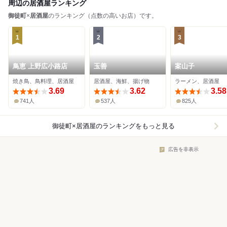
周辺の居酒屋ランキング
御徒町
×
居酒屋
のランキング（点数の高いお店）です。
1
2
3
鳥恵 上野広小路店
玉善
案山子
焼き鳥、鳥料理、居酒屋
居酒屋、海鮮、揚げ物
ラーメン、居酒屋
3.69
3.62
3.58
741人
537人
825人
御徒町×居酒屋
のランキングをもっと見る
広告を非表示