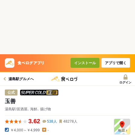
インストール
アプリで開く
湯島駅グルメへ
ログイン
スーパードライ SUPER COLD認定店
公式
玉善
湯島駅/居酒屋､ 海鮮､ 揚げ物
3.62
538
人
48278
人
￥4,000～￥4,999
-