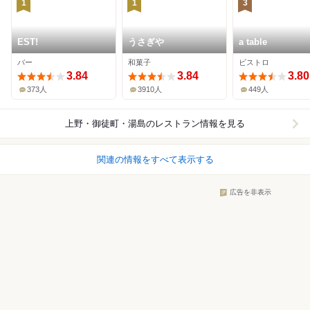
1
1
3
EST!
うさぎや
a table
バー
和菓子
ビストロ
3.84
3.84
3.80
373人
3910人
449人
上野・御徒町・湯島
のレストラン情報を見る
関連の情報をすべて表示する
広告を非表示