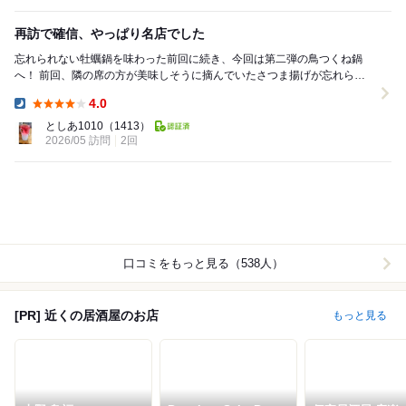
再訪で確信、やっぱり名店でした
忘れられない牡蠣鍋を味わった前回に続き、今回は第二弾の鳥つくね鍋
へ！ 前回、隣の席の方が美味しそうに摘んでいたさつま揚げが忘れられ
ず、今回はそれ目当ても兼ねて再訪。 まずはマル...
4.0
Dinner:
としあ1010
（1413）
2026/05 訪問
2回
口コミをもっと見る（538人）
[PR] 近くの居酒屋のお店
もっと見る