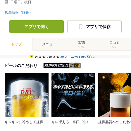
日曜日、祝日
店舗情報（詳細）
アプリで開く
アプリで保存
写真
口コミ
トップ
メニュー
2769
538
50
貯まる・使える
ディナーで人数×
pt
スーパードライ SUPER C
ビールのこだわり
キンキンに冷やして提供
キレ冴える、辛口〈生〉
提供品質へのこだわ