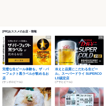
[PR]おススメのお店・情報
PR
PR
完璧な生ビール体験を。ザ・パ
冷えと品質にこだわる生ビー
ーフェクト黒ラベルが飲めるお
ル。スーパードライ SUPERCO
店
LD認定店
(サッポロビール)
(アサヒビール)