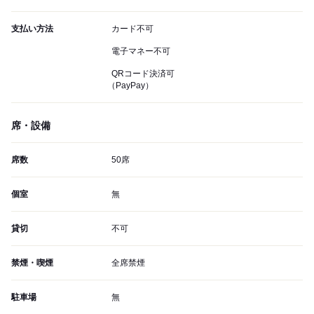
支払い方法
カード不可
電子マネー不可
QRコード決済可
（PayPay）
席・設備
席数
50席
個室
無
貸切
不可
禁煙・喫煙
全席禁煙
駐車場
無