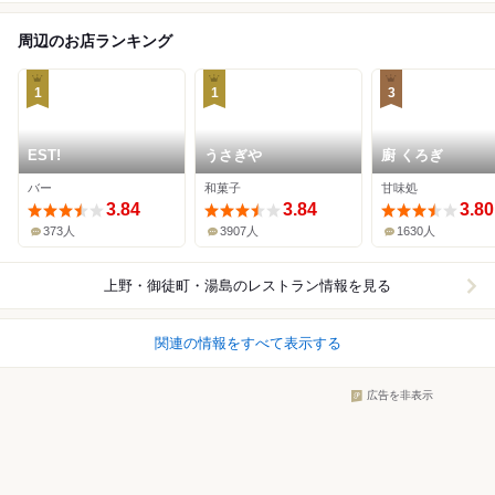
周辺のお店ランキング
1
1
3
EST!
うさぎや
廚 くろぎ
バー
和菓子
甘味処
3.84
3.84
3.80
373人
3907人
1630人
上野・御徒町・湯島
のレストラン情報を見る
関連の情報をすべて表示する
広告を非表示