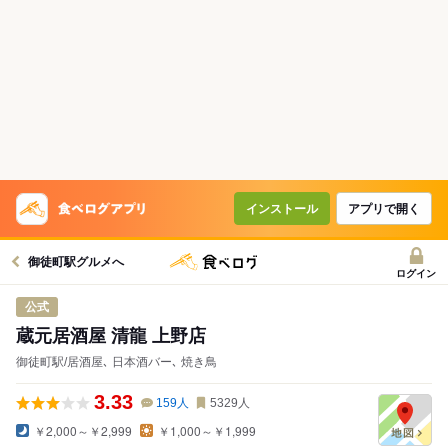
インストール
アプリで開く
御徒町駅グルメへ
ログイン
公式
蔵元居酒屋 清龍 上野店
御徒町駅/居酒屋､ 日本酒バー､ 焼き鳥
3.33
159
人
5329
人
￥2,000～￥2,999
￥1,000～￥1,999