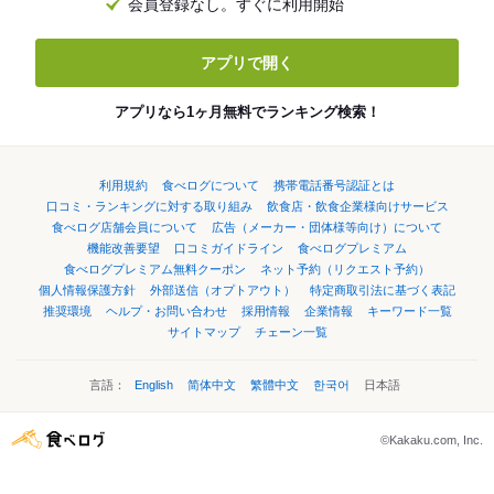
会員登録なし。すぐに利用開始
アプリで開く
アプリなら1ヶ月無料でランキング検索！
利用規約
食べログについて
携帯電話番号認証とは
口コミ・ランキングに対する取り組み
飲食店・飲食企業様向けサービス
食べログ店舗会員について
広告（メーカー・団体様等向け）について
機能改善要望
口コミガイドライン
食べログプレミアム
食べログプレミアム無料クーポン
ネット予約（リクエスト予約）
個人情報保護方針
外部送信（オプトアウト）
特定商取引法に基づく表記
推奨環境
ヘルプ・お問い合わせ
採用情報
企業情報
キーワード一覧
サイトマップ
チェーン一覧
言語：
English
简体中文
繁體中文
한국어
日本語
©Kakaku.com, Inc.