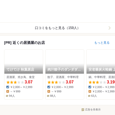
口コミをもっと見る（159人）
[PR] 近くの居酒屋のお店
もっと見る
てけてけ 秋葉原店
肉汁餃子のダンダダン
安老爺炭火蛙鍋 
東上野店
店
居酒屋、焼き鳥、食堂
餃子、居酒屋、中華料理
鍋、中華料理、居酒
3.07
3.07
3.19
￥2,000～￥2,999
￥2,000～￥2,999
￥2,000～￥2,999
Dinner:
Dinner:
Dinner:
～￥999
～￥999
￥2,000～￥2,999
Lunch:
Lunch:
Lunch:
94人
88人
63人
広告を非表示