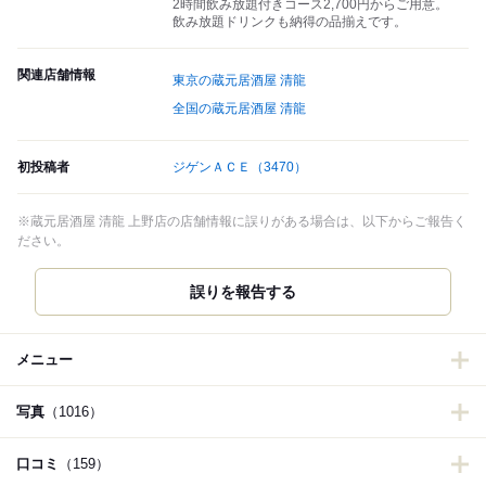
2時間飲み放題付きコース2,700円からご用意。
飲み放題ドリンクも納得の品揃えです。
関連店舗情報
東京の蔵元居酒屋 清龍
全国の蔵元居酒屋 清龍
初投稿者
ジゲンＡＣＥ
（3470）
※蔵元居酒屋 清龍 上野店の店舗情報に誤りがある場合は、以下からご報告く
ださい。
誤りを報告する
メニュー
写真
（1016）
口コミ
（159）