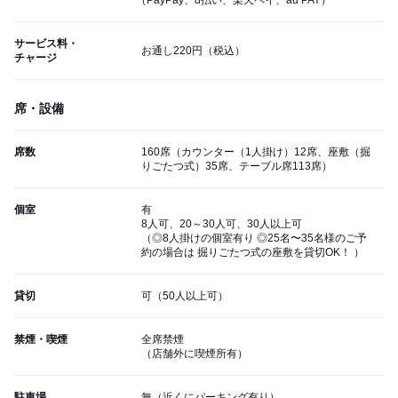
（PayPay、d払い、楽天ペイ、au PAY）
サービス料・
お通し220円（税込）
チャージ
席・設備
席数
160席（カウンター（1人掛け）12席、座敷（掘
りごたつ式）35席、テーブル席113席）
個室
有
8人可、20～30人可、30人以上可
（◎8人掛けの個室有り ◎25名〜35名様のご予
約の場合は 掘りごたつ式の座敷を貸切OK！ ）
貸切
可（50人以上可）
禁煙・喫煙
全席禁煙
（店舗外に喫煙所有）
駐車場
無（近くにパーキング有り）