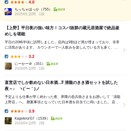
4.0
キです。安定の黒ラベルです。 おつまみは、ちょい刺盛り550円と豚もつ
Dinner:
煮込み385円...
ちっちゃほっか
（755）
2025/01 訪問
1回
​【上野】平日夜の強い味方！コスパ抜群の蔵元居酒屋で絶品釜
めしを堪能
平日の20時半頃に訪問しました。店内は9割ほど席が埋まっており、非常
に活気があります。 カウンターで一人飲みを楽しんでいる方も多く、誰
でも入りやすい雰囲気。 席の間隔が広めなの...
3.2
Dinner:
にーかー＠
（351）
2026/05 訪問
1回
直営店でしか飲めない日本酒...⁉ 清龍のきき酒セットを試した
夜～♪ ヽ(´ー｀)ノ
予定よりも仕事が早く終わった夜、界隈の呑兵衛さまをお誘いして「清龍
上野店」へ。 懸案事項となっていた日本酒を目当てに伺いました。 店名
にもなっている「清龍」は、埼玉県...
3.9
Dinner:
Kagetora'G7
（1539）
2026/04 訪問
2回