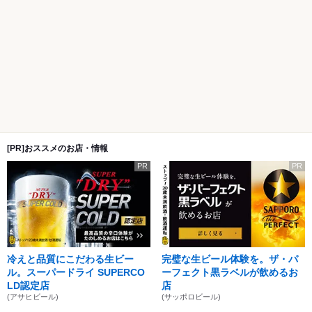
[PR]おススメのお店・情報
PR
PR
冷えと品質にこだわる生ビー
完璧な生ビール体験を。ザ・パ
ル。スーパードライ SUPERCO
ーフェクト黒ラベルが飲めるお
LD認定店
店
(アサヒビール)
(サッポロビール)