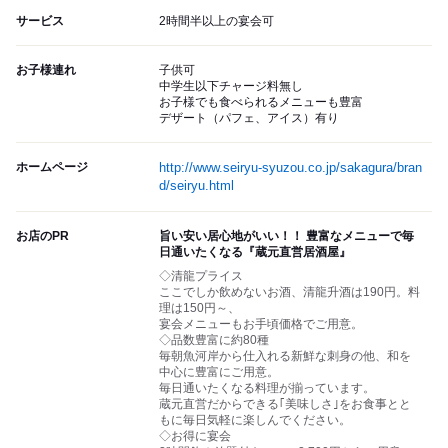
サービス
2時間半以上の宴会可
お子様連れ
子供可
中学生以下チャージ料無し
お子様でも食べられるメニューも豊富
デザート（パフェ、アイス）有り
ホームページ
http://www.seiryu-syuzou.co.jp/sakagura/bran
d/seiryu.html
お店のPR
旨い安い居心地がいい！！ 豊富なメニューで毎
日通いたくなる『蔵元直営居酒屋』
◇清龍プライス
ここでしか飲めないお酒、清龍升酒は190円。料
理は150円～、
宴会メニューもお手頃価格でご用意。
◇品数豊富に約80種
毎朝魚河岸から仕入れる新鮮な刺身の他、和を
中心に豊富にご用意。
毎日通いたくなる料理が揃っています。
蔵元直営だからできる｢美味しさ｣をお食事とと
もに毎日気軽に楽しんでください。
◇お得に宴会