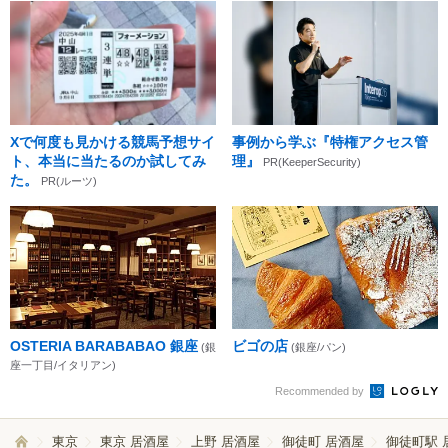
Xで何度も見かける競馬予想サイ
事例から学ぶ『特権アクセス管
ト、本当に当たるのか試してみ
理』
PR(KeeperSecurity)
た。
PR(ルーツ)
OSTERIA BARABABAO 銀座
ビゴの店
(銀
(銀座/パン)
座一丁目/イタリアン)
Recommended by
東京
東京 居酒屋
上野 居酒屋
御徒町 居酒屋
御徒町駅 