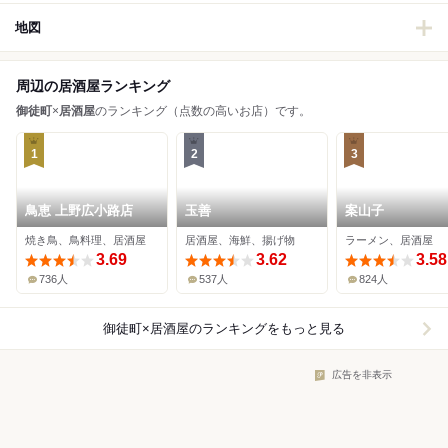
地図
周辺の居酒屋ランキング
御徒町
×
居酒屋
のランキング（点数の高いお店）です。
1
2
3
鳥恵 上野広小路店
玉善
案山子
焼き鳥、鳥料理、居酒屋
居酒屋、海鮮、揚げ物
ラーメン、居酒屋
3.69
3.62
3.58
736人
537人
824人
御徒町×居酒屋
のランキングをもっと見る
広告を非表示