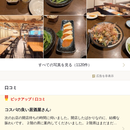
すべての写真を見る（1120件）
広告を非表示
口コミ
ピックアップ！口コミ
コスパの良い居酒屋さん♪
次のお店の開店待ちの時間に伺いました。開店したばかりなのに、結構な
賑わいです。 ２階の席に案内してくださいました。２階席はまだまだ静
かです。 とりあえず生ビールから。税込438円、380mlの立派な中ジョッ