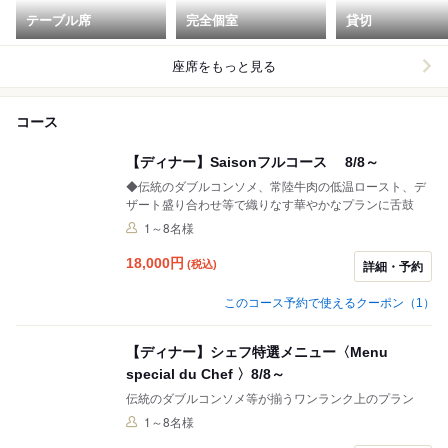
テーブル席
完全個室
貸切
座席をもっと見る
コース
【ディナー】Saisonフルコース 8/8～
◆伝統のダブルコンソメ、常陸牛肉の低温ロースト、デ
ザート盛り合わせ等で織りなす華やかなプランに舌鼓
1～8名様
18,000
円
(税込)
詳細・予約
このコース予約で使えるクーポン（1）
【ディナー】シェフ特選メニュー〈Menu
special du Chef 〉8/8～
伝統のダブルコンソメ等が揃うワンランク上のプラン
1～8名様