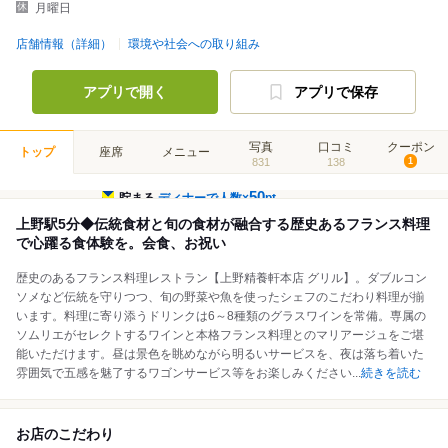
月曜日
店舗情報（詳細）
環境や社会への取り組み
アプリで開く
アプリで保存
写真
口コミ
クーポン
トップ
座席
メニュー
831
138
1
50
貯まる
ディナーで人数×
pt
上野駅5分◆伝統食材と旬の食材が融合する歴史あるフランス料理
で心躍る食体験を。会食、お祝い
歴史のあるフランス料理レストラン【上野精養軒本店 グリル】。ダブルコン
ソメなど伝統を守りつつ、旬の野菜や魚を使ったシェフのこだわり料理が揃
います。料理に寄り添うドリンクは6～8種類のグラスワインを常備。専属の
ソムリエがセレクトするワインと本格フランス料理とのマリアージュをご堪
能いただけます。昼は景色を眺めながら明るいサービスを、夜は落ち着いた
雰囲気で五感を魅了するワゴンサービス等をお楽しみください
...
続きを読む
お店のこだわり