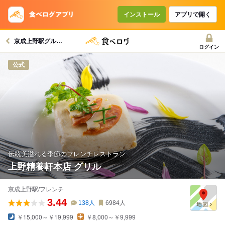
コースで使えるクーポン
戻る
インストール
アプリで開く
京成上野駅グルメへ
クーポンを利用せず予約する
ログイン
公式
伝統美溢れる季節のフレンチレストラン
上野精養軒本店 グリル
京成上野駅/フレンチ
3.44
138
人
6984
人
￥15,000～￥19,999
￥8,000～￥9,999