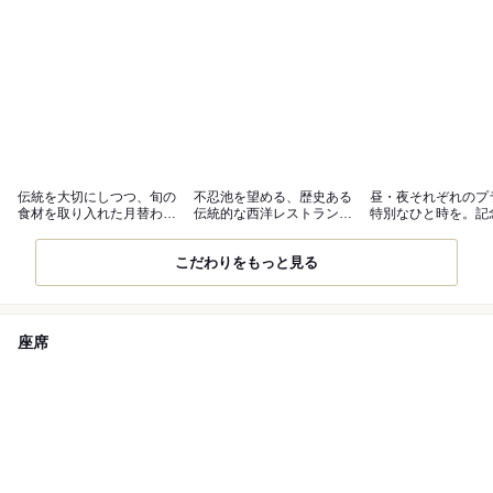
伝統を大切にしつつ、旬の
不忍池を望める、歴史ある
昼・夜それぞれのプ
食材を取り入れた月替わり
伝統的な西洋レストラン。
特別なひと時を。記
のフレンチ
貸切可
ラン◎
こだわりをもっと見る
座席