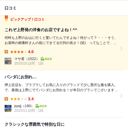
口コミ
ピックアップ！口コミ
これぞ上野発の洋食のお店ですよね！^^
何時も上野のお山に行くと驚いてたんですよね！何がって？・・・そう、
お昼時の精養軒さんの前にできてる行列の長さ！(笑) ってなことで、い
つもはその人の多さにビビってたんですが、今回は下っ腹に力を入れ(笑)
4.0
エイヤ！っとばかりに初訪問でした。^^； ＊ 外観写真を見ていただけ
Lunch:
るとその人数の多さがわ...
マサ君
（1522）
2025/10 訪問
1回
パンダにお別れ…
押上近辺を、ブラブラしてお気に入りのブランドで少し贅沢な服を購入。
で、最後は上野にでてパンダにお別れを！が本日のプランでございます。
少し、押上近辺を散歩しすぎてしまい、上野...
3.4
Lunch:
pysjj
（190）
2025/11 訪問
1回
クラシックな雰囲気で特別な日に