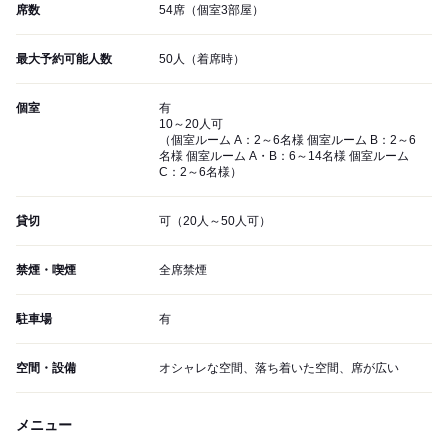
席数
54席（個室3部屋）
最大予約可能人数
50人（着席時）
個室
有
10～20人可
（個室ルーム A：2～6名様 個室ルーム B：2～6
名様 個室ルーム A・B：6～14名様 個室ルーム
C：2～6名様）
貸切
可（20人～50人可）
禁煙・喫煙
全席禁煙
駐車場
有
空間・設備
オシャレな空間、落ち着いた空間、席が広い
メニュー