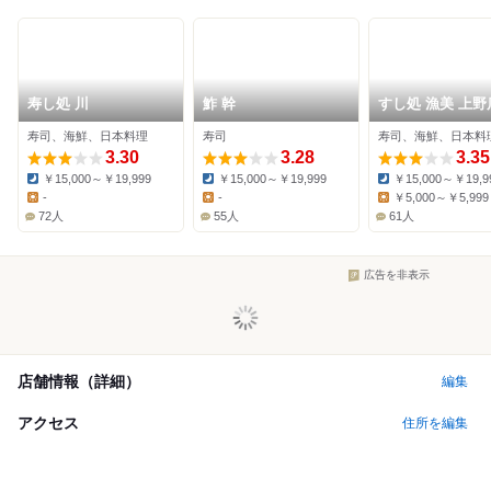
寿し処 川
鮓 幹
すし処 漁美 上野
寿司、海鮮、日本料理
寿司
寿司、海鮮、日本料
3.30
3.28
3.35
￥15,000～￥19,999
￥15,000～￥19,999
￥15,000～￥19,9
Dinner:
Dinner:
Dinner:
-
-
￥5,000～￥5,999
Lunch:
Lunch:
Lunch:
72人
55人
61人
広告を非表示
店舗情報（詳細）
編集
アクセス
住所を編集