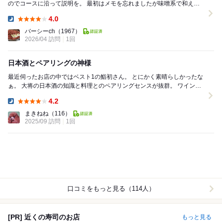
のでコースに沿って説明を。 最初はメモを忘れましたが味噌系で和えて
いたのですが美味しかった！ 次のホ...
4.0
Dinner:
バーシーch
（1967）
2026/04 訪問
1回
日本酒とペアリングの神様
最近伺ったお店の中ではベスト1の鮨初さん。 とにかく素晴らしかったな
ぁ。 大将の日本酒の知識と料理とのペアリングセンスが抜群。 ワインと
日本酒とのペアリングの違いは日本酒はお...
4.2
Dinner:
まきねね
（116）
2025/09 訪問
1回
口コミをもっと見る（114人）
[PR] 近くの寿司のお店
もっと見る