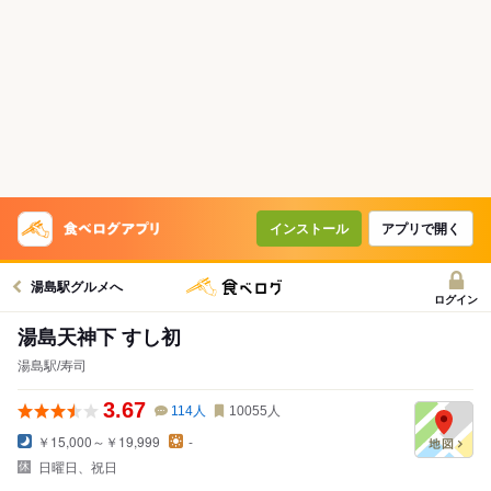
インストール
アプリで開く
湯島駅グルメへ
ログイン
湯島天神下 すし初
湯島駅/寿司
3.67
114
人
10055
人
￥15,000～￥19,999
-
日曜日、祝日