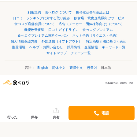
利用規約
食べログについて
携帯電話番号認証とは
口コミ・ランキングに対する取り組み
飲食店・飲食企業様向けサービス
食べログ店舗会員について
広告（メーカー・団体様等向け）について
機能改善要望
口コミガイドライン
食べログプレミアム
食べログプレミアム無料クーポン
ネット予約（リクエスト予約）
個人情報保護方針
外部送信（オプトアウト）
特定商取引法に基づく表記
推奨環境
ヘルプ・お問い合わせ
採用情報
企業情報
キーワード一覧
サイトマップ
チェーン一覧
言語：
English
简体中文
繁體中文
한국어
日本語
©Kakaku.com, Inc.
電話
行った
保存
共有