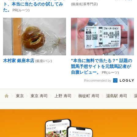
ト、本当に当たるのか試してみ
(銀座/紅茶専門店)
た。
PR(ルーツ)
木村家 銀座本店
"本当に無料で当たる？" 話題の
(銀座/パン)
競馬予想サイトを元競馬記者が
自腹レビュー。
PR(ルーツ)
Recommended by
東京
東京 寿司
上野 寿司
御徒町 寿司
湯島駅 寿司