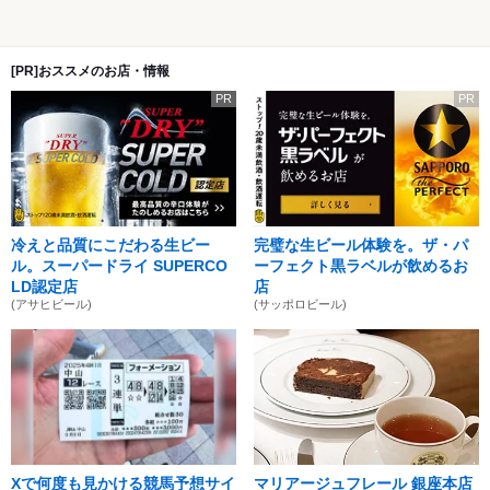
[PR]おススメのお店・情報
PR
PR
冷えと品質にこだわる生ビー
完璧な生ビール体験を。ザ・パ
ル。スーパードライ SUPERCO
ーフェクト黒ラベルが飲めるお
LD認定店
店
(アサヒビール)
(サッポロビール)
Xで何度も見かける競馬予想サイ
マリアージュフレール 銀座本店