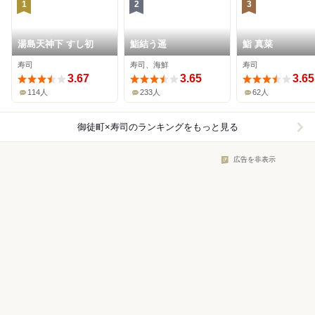
1
2
3
湯島天神下 すし初
鮨結う遥
鮨 真菜
寿司
寿司、海鮮
寿司
3.67
3.65
3.65
114人
233人
62人
御徒町×寿司
のランキングをもっと見る
広告を非表示