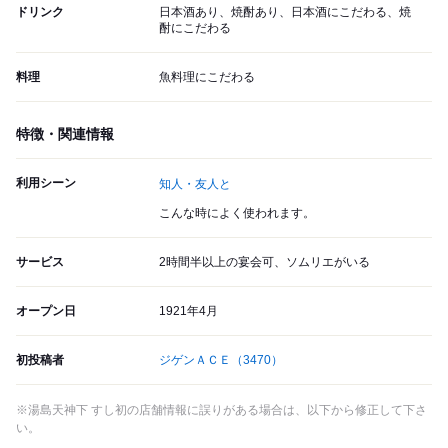
ドリンク
日本酒あり、焼酎あり、日本酒にこだわる、焼
酎にこだわる
料理
魚料理にこだわる
特徴・関連情報
利用シーン
知人・友人と
こんな時によく使われます。
サービス
2時間半以上の宴会可、ソムリエがいる
オープン日
1921年4月
初投稿者
ジゲンＡＣＥ
（3470）
※湯島天神下 すし初の店舗情報に誤りがある場合は、以下から修正して下さ
い。