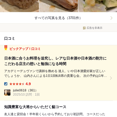
すべての写真を見る（3701件）
広告を非表示
口コミ
ピックアップ！口コミ
日本酒に合うお料理を追究し、レアな日本酒や日本酒の割方に
こだわる店主の想いと勉強になる時間
アカデミーデュヴァンで講師を務める 達人、いや日本酒愛好家が正しい
でしょうか、 山内さんによる1日1回転8席の貴重な会。 次の予約は1年後
です。 自分が今まで体感してきたペアリングとは 次元が違うと思ったほ
4.9
ど、日本酒とお料理の 練り込まれた組み合わせが最高でした。 【この日
Dinner:
のメ...
julie0618
（361）
2025/10 訪問
1回
知識豊富な大将からいただく鮨コース
友人達と貸切会！半年前くらいから予約しており初訪問。 コースだった