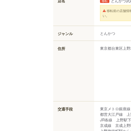
店名
とんかつ武
移転
移転前の店舗情
い。
とんかつ
ジャンル
東京都
台東区
上野
住所
東京メトロ銀座線
交通手段
都営大江戸線 上
JR各線 上野駅
京成線 京成上野
上野御徒町駅から1