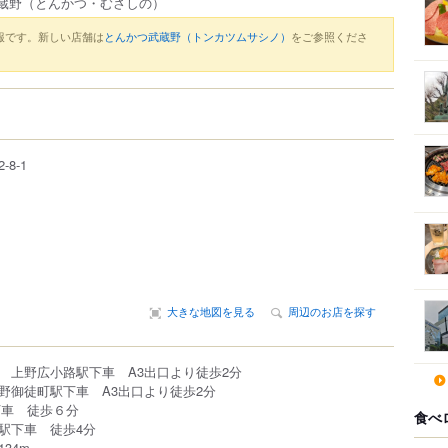
蔵野
（とんかつ・むさしの）
報です。新しい店舗は
とんかつ武蔵野（トンカツムサシノ）
をご参照くださ
2-8-1
大きな地図を見る
周辺のお店を探す
 上野広小路駅下車 A3出口より徒歩2分
野御徒町駅下車 A3出口より徒歩2分
下車 徒歩６分
食べ
駅下車 徒歩4分
34m