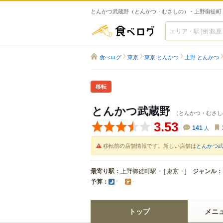
とんかつ武蔵野（とんかつ・むさしの） - 上野御徒
食べログ
食べログ
東京
東京 とんかつ
上野 とんかつ
移転
とんかつ武蔵野
（とんかつ・むさし
3.53
141
人
移転前の店舗情報です。新しい店舗は
とんかつ
最寄り駅：
上野御徒町駅
[
東京
]
ジャンル：
予算：
-
-
トップ
メニ