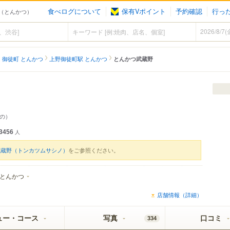
食べログについて
保有Vポイント
予約確認
行っ
町（とんかつ）
御徒町 とんかつ
上野御徒町駅 とんかつ
とんかつ武蔵野
の）
3456
人
武蔵野（トンカツムサシノ）
をご参照ください。
とんかつ
店舗情報（詳細）
ュー・コース
写真
口コミ
334