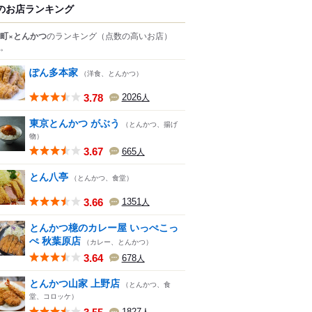
のお店ランキング
町×とんかつ
のランキング
（点数の高いお店）
。
ぽん多本家
（洋食、とんかつ）
3.78
2026
人
東京とんかつ がぶう
（とんかつ、揚げ
物）
3.67
665
人
とん八亭
（とんかつ、食堂）
3.66
1351
人
とんかつ檍のカレー屋 いっぺこっ
ぺ 秋葉原店
（カレー、とんかつ）
3.64
678
人
とんかつ山家 上野店
（とんかつ、食
堂、コロッケ）
1827