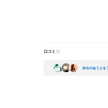
口コミ
？
好みのあう人を