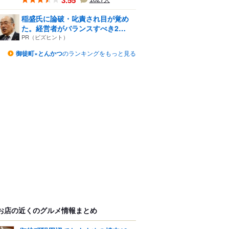
3.55
人
稲盛氏に論破・叱責され目が覚め
た。経営者がバランスすべき2
つ...
PR（ビズヒント）
御徒町×とんかつ
のランキングをもっと見る
お店の近くのグルメ情報まとめ