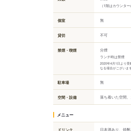
（1階はカウンター
無
個室
不可
貸切
分煙
禁煙・喫煙
ランチ時は禁煙
2020年4月1日よ
なる場合がございま
無
駐車場
落ち着いた空間、
空間・設備
メニュー
日本酒あり、焼酎
ドリンク