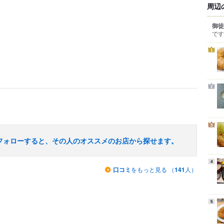
周辺
御徒
です
1
2
3
フォローすると、その人のオススメのお店から探せます。
4
口コミ
をもっと見る （
141
人）
5