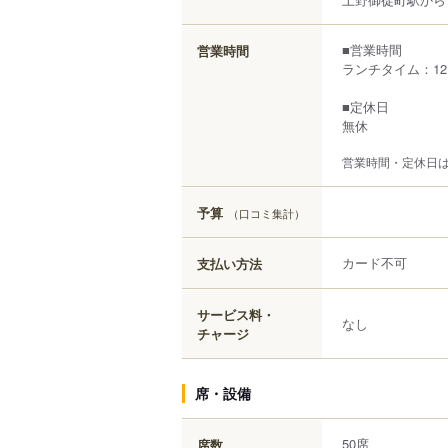
■営業時間
営業時間
ランチタイム：12:0
■定休日
無休
営業時間・定休日
予算
（口コミ集計）
カード不可
支払い方法
サービス料・
なし
チャージ
席・設備
50席
席数