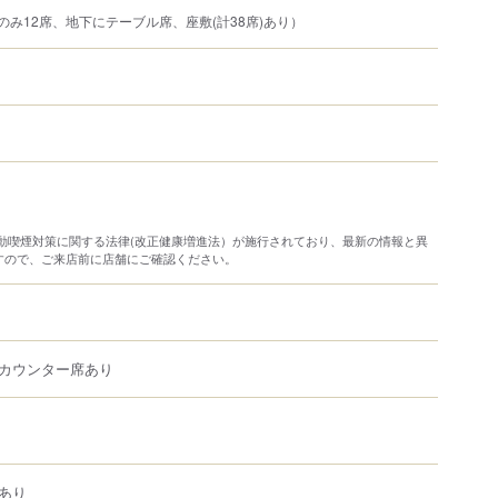
のみ12席、地下にテーブル席、座敷(計38席)あり）
り受動喫煙対策に関する法律(改正健康増進法）が施行されており、最新の情報と異
すので、ご来店前に店舗にご確認ください。
カウンター席あり
あり