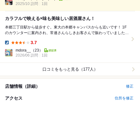
2025/10 訪問
1回
カラフルで映える×味も美味しい居酒屋さん！
本郷三丁目駅から徒歩すぐ。東大の本郷キャンパスからも近いです！ 1F
のカウンターに案内され、常連さんらしきお客さんで賑わっていました。
カラフルで映えるナデシコサワーは、くまち...
3.7
Dinner:
mdora__
（23）
2026/06 訪問
1回
口コミをもっと見る（177人）
店舗情報（詳細）
修正
アクセス
住所を修正