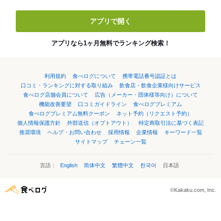
アプリで開く
アプリなら1ヶ月無料でランキング検索！
利用規約
食べログについて
携帯電話番号認証とは
口コミ・ランキングに対する取り組み
飲食店・飲食企業様向けサービス
食べログ店舗会員について
広告（メーカー・団体様等向け）について
機能改善要望
口コミガイドライン
食べログプレミアム
食べログプレミアム無料クーポン
ネット予約（リクエスト予約）
個人情報保護方針
外部送信（オプトアウト）
特定商取引法に基づく表記
推奨環境
ヘルプ・お問い合わせ
採用情報
企業情報
キーワード一覧
サイトマップ
チェーン一覧
言語：
English
简体中文
繁體中文
한국어
日本語
©Kakaku.com, Inc.