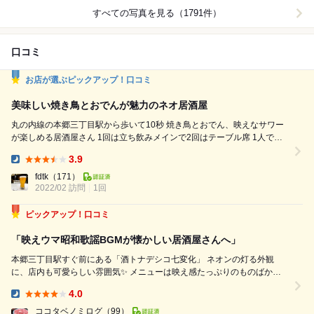
すべての写真を見る（1791件）
口コミ
お店が選ぶピックアップ！口コミ
美味しい焼き鳥とおでんが魅力のネオ居酒屋
丸の内線の本郷三丁目駅から歩いて10秒 焼き鳥とおでん、映えなサワー
が楽しめる居酒屋さん 1回は立ち飲みメインで2回はテーブル席 1人でも
楽しめるし大人数の飲み会にも対応してくれます！ 料理は焼き鳥などお
3.9
つまみメインで豊富に揃っててどれも美味しくいただきました(°▽°) お酒
Dinner:
は種類豊富で、とくにオリジナルのサワーはボリュームもたっぷりでめち
fdtk
（171）
2022/02 訪問
ゃくちゃ映えます笑 御茶ノ水駅...
1回
ピックアップ！口コミ
「映えウマ昭和歌謡BGMが懐かしい居酒屋さんへ」
本郷三丁目駅すぐ前にある「酒トナデシコ七変化」 ネオンの灯る外観
に、店内も可愛らしい雰囲気✨ メニューは映え感たっぷりのものばかり
でしかもど・れ・も美味しい！ そして……メニュー数がめちゃくちゃ多
4.0
い✨ ◾︎いただいたもの 『栗とゴルゴンゾーラのハニーピザ』(円) え!?栗...
Dinner:
ココタベノミログ
（99）