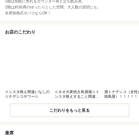
1階は気軽に寄れるカウンター席と立ち飲み席。
2階は約30席のゆったりとした空間。大人数の貸切にも。
全席加熱式タバコならOK！
お店のこだわり
インスタ映え間違いなしの
☆ネオ大衆焼き鳥酒場☆イ
酒トナデシコ（女性
☆ナデシコサワー☆
ンスタ映えすること間違い
焼鳥屋）！！！！！
なし！！！
こだわりをもっと見る
座席