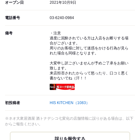
オープン日
2021年10月9日
電話番号
03-6240-0984
備考
・注意
過度に泥酔されている方は入店をお断りする場
合がございます。
周りのお客様に対して迷惑をかける行為が見ら
れた場合も同様となります。
大変申し訳ございませんが予めご了承をお願い
致します。
来店拒否されたからって怒ったり、口コミ悪く
書かないでね（汗！！
瓶コーク提供店
初投稿者
HIS KITCHEN
（1083）
※ネオ大衆居酒屋 酒トナデシコ七変化の店舗情報に誤りがある場合は、以下
からご報告ください。
誤りを報告する