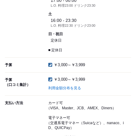
17:00 - 00:00
L.O. 料理23:00 ドリンク23:30
土
16:00 - 23:30
L.O. 料理22:30 ドリンク23:00
日・祝日
定休日
■ 定休日
￥3,000～￥3,999
予算
￥3,000～￥3,999
予算
（口コミ集計）
利用金額分布を見る
支払い方法
カード可
（VISA、Master、JCB、AMEX、Diners）
電子マネー可
（交通系電子マネー（Suicaなど）、nanaco、i
D、QUICPay）