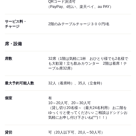
QRコード決済可
（PayPay、d払い、楽天ペイ、au PAY）
サービス料・
2階のみテーブルチャージ３００円/名
チャージ
席・設備
席数
32席（1階は気軽に1杯 おひとり様でも2名様で
も大歓迎！立ち飲みカウンター 2階は着席！テ
ーブル席32席）
最大予約可能人数
32人（着席時）、35人（立食時）
個室
有
10～20人可、20～30人可
（貸し切り20名様～（最大24名利用） お二階を
ゆっくりと使ってください♪ ご相談はドシドシお
気軽にお申し付け下さいね(^^)！！）
貸切
可（20人以下可、20人～50人可）