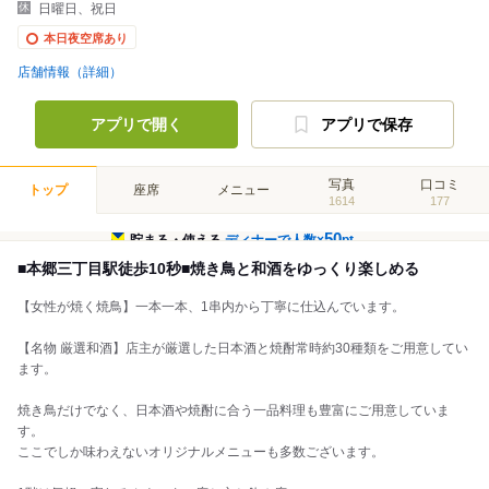
日曜日、祝日
本日夜空席あり
店舗情報（詳細）
アプリで開く
アプリで保存
写真
口コミ
トップ
座席
メニュー
1614
177
50
貯まる・使える
ディナーで人数×
pt
■本郷三丁目駅徒歩10秒■焼き鳥と和酒をゆっくり楽しめる
【女性が焼く焼鳥】一本一本、1串内から丁寧に仕込んでいます。
【名物 厳選和酒】店主が厳選した日本酒と焼酎常時約30種類をご用意してい
ます。
焼き鳥だけでなく、日本酒や焼酎に合う一品料理も豊富にご用意していま
す。
ここでしか味わえないオリジナルメニューも多数ございます。