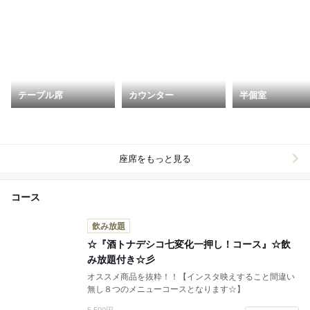
テーブル席
カウンター
半個室
座席をもっと見る
コース
飲み放題
☆『酒トナデシコ七変化一押し！コース』☆飲
み放題付き☆彡
オススメ商品を抜粋！！【インスタ映えすること間違い
無し８つのメニューコースとなります☆】
5,500円