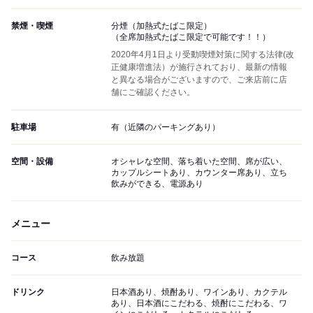
禁煙・喫煙
分煙（加熱式たばこ限定）
（全席加熱式たばこ限定で可能です！！）
2020年4月1日より受動喫煙対策に関する法律(改
正健康増進法）が施行されており、最新の情報
と異なる場合がございますので、ご来店前に店
舗にご確認ください。
駐車場
有（近隣のパーキングあり）
空間・設備
オシャレな空間、落ち着いた空間、席が広い、
カップルシートあり、カウンター席あり、立ち
飲みができる、電源あり
メニュー
コース
飲み放題
ドリンク
日本酒あり、焼酎あり、ワインあり、カクテル
あり、日本酒にこだわる、焼酎にこだわる、ワ