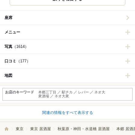
座席
メニュー
写真
（1614）
口コミ
（177）
地図
お店のキーワード
本郷三丁目 ／ 駅チカ ／ レバー ／ ネオ大
衆酒場 ／ ネオ大衆
関連の情報をすべて表示する
東京
東京 居酒屋
秋葉原・神田・水道橋 居酒屋
本郷 居酒