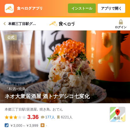
インストール
アプリで開く
本郷三丁目駅グルメへ
ログイン
公式
『和酒×焼鳥』
ネオ大衆居酒屋 酒トナデシコ七変化
本郷三丁目駅/居酒屋､ 焼き鳥､ おでん
3.36
177
人
6221
人
￥3,000～￥3,999
-