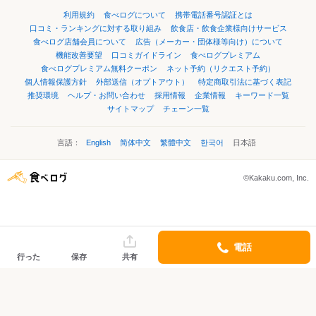
利用規約
食べログについて
携帯電話番号認証とは
口コミ・ランキングに対する取り組み
飲食店・飲食企業様向けサービス
食べログ店舗会員について
広告（メーカー・団体様等向け）について
機能改善要望
口コミガイドライン
食べログプレミアム
食べログプレミアム無料クーポン
ネット予約（リクエスト予約）
個人情報保護方針
外部送信（オプトアウト）
特定商取引法に基づく表記
推奨環境
ヘルプ・お問い合わせ
採用情報
企業情報
キーワード一覧
サイトマップ
チェーン一覧
言語：
English
简体中文
繁體中文
한국어
日本語
©Kakaku.com, Inc.
電話
行った
保存
共有