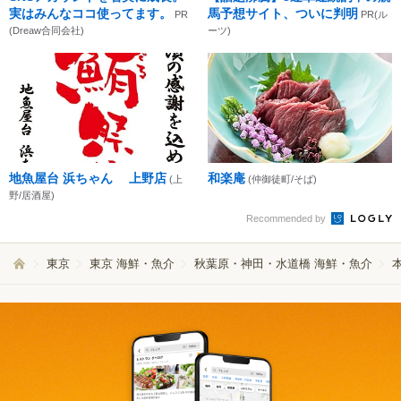
実はみんなココ使ってます。
馬予想サイト、ついに判明
PR
PR(ル
(Dreaw合同会社)
ーツ)
地魚屋台 浜ちゃん 上野店
和楽庵
(上
(仲御徒町/そば)
野/居酒屋)
Recommended by
東京
東京 海鮮・魚介
秋葉原・神田・水道橋 海鮮・魚介