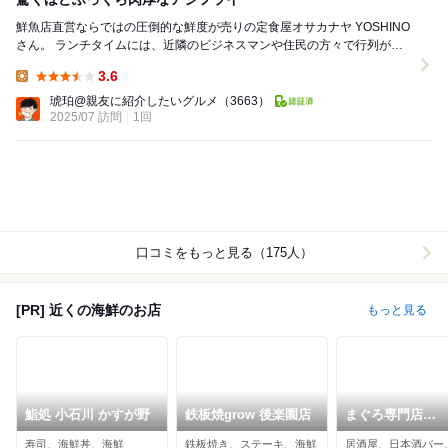
鮮魚店直営ならではの圧倒的な鮮度が売りの定食屋オサカナヤ YOSHINO
さん。 ランチタイムには、近隣のビジネスマンや住民の方々で行列がで
きることも珍しくありません。 本当に美...
3.6
Lunch:
琥珀@親友に紹介したいグルメ
（3663）
2025/07 訪問
1回
口コミをもっと見る（175人）
[PR] 近くの海鮮のお店
もっと見る
鮨処 小石川 かすが野
鉄板焼grow 後楽園店
まぐろ専門店
MEGRO
寿司、海鮮丼、海鮮
鉄板焼き、ステーキ、海鮮
居酒屋、日本酒バー