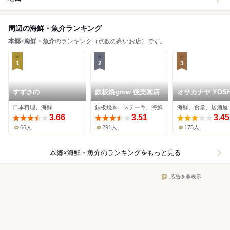
周辺の海鮮・魚介ランキング
本郷
×
海鮮・魚介
のランキング（点数の高いお店）です。
1
2
3
すずきの
鉄板焼grow 後楽園店
オサカナヤ YOSH
日本料理、海鮮
鉄板焼き、ステーキ、海鮮
海鮮、食堂、居酒屋
3.66
3.51
3.45
66人
291人
175人
本郷×海鮮・魚介
のランキングをもっと見る
広告を非表示