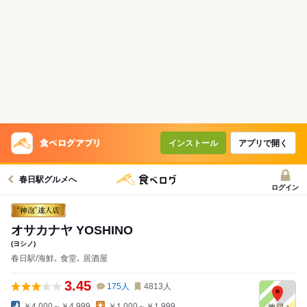
インストール
アプリで開く
春日駅グルメへ
ログイン
オサカナヤ YOSHINO
(ヨシノ)
春日駅/海鮮､ 食堂､ 居酒屋
3.45
175
人
4813
人
￥4,000～￥4,999
￥1,000～￥1,999