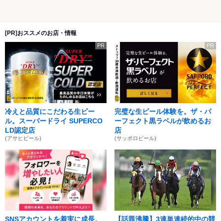
[PR]おススメのお店・情報
PR
PR
冷えと品質にこだわる生ビー
完璧な生ビール体験を。ザ・パ
ル。スーパードライ SUPERCO
ーフェクト黒ラベルが飲めるお
LD認定店
店
(アサヒビール)
(サッポロビール)
SNSアカウントを着実に成長。
【話題沸騰】3連単連続的中の競