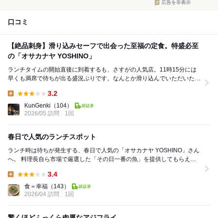
広告を非表示
口コミ
【絶品刺身】滑り込みセーフで出会った至福の定食。特盛必至
の「オサカナヤ YOSHINO」
​ランチタイムの開始直後に到着するも、さすがの人気店。11時15分には
早くも満席で待ちが出る盛況ぶりです。なんとか滑り込んでいただいたの
は、看板メニューの「刺身定食」。 ​これが...
3.2
Lunch:
KunGenki
（104）
2026/05 訪問
1回
春日で人気のランチスポット
ランチ時は待ちが発生する、春日で人気の「オサカナヤ YOSHINO」さん
へ。 料理長自ら市場で厳選した「その日一番の魚」を提供してもらえる
ので、おいしいランチが頂ける 高級...
3.4
Lunch:
食＝幸福
（143）
2026/04 訪問
1回
驚くほどふっくら肉厚なアジフライ