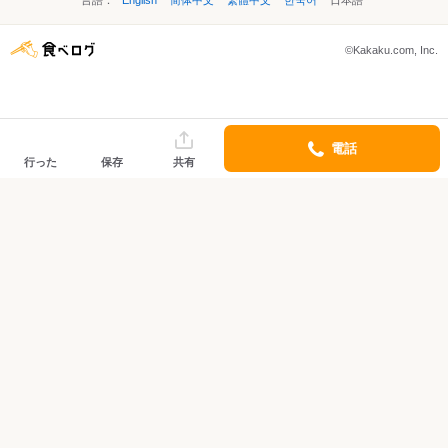
言語：
English
简体中文
繁體中文
한국어
日本語
©Kakaku.com, Inc.
電話
行った
保存
共有