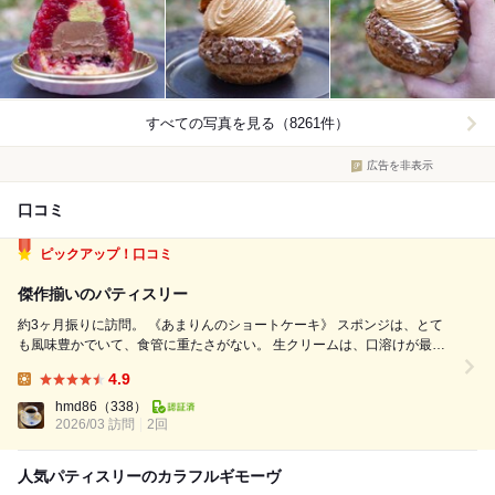
すべての写真を見る（8261件）
広告を非表示
口コミ
ピックアップ！口コミ
傑作揃いのパティスリー
約3ヶ月振りに訪問。 《あまりんのショートケーキ》 スポンジは、とて
も風味豊かでいて、食管に重たさがない。 生クリームは、口溶けが最高
で、乳成分の旨みが強い。 苺（あまりん）は、甘みがとても強く、若干
4.9
の酸味を感じられる。明らかに上質。それが大きいカットで多めに入って
Lunch:
いる。 トータルで絶...
hmd86
（338）
2026/03 訪問
2回
人気パティスリーのカラフルギモーヴ