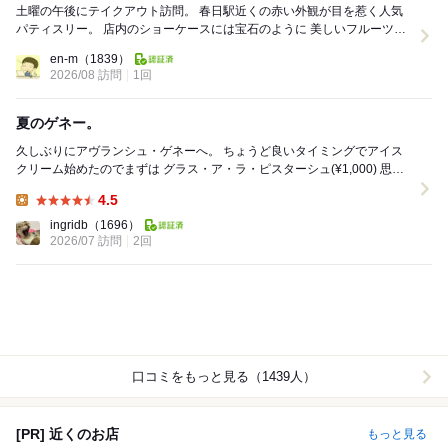
土曜の午後にテイクアウト訪問。 春日駅近くの赤い外観が目を惹く人気
パティスリー。 店内のショーケースには宝石のように 美しいフルーツタ
ルトやムースケーキが並んでいて 見...
en-m
（1839）
2026/08 訪問
1回
夏のゲネー。
久しぶりにアヴランシュ・ゲネーへ。 ちょうど良いタイミングでアイス
クリーム始めたのでまずは グラス・ア・ラ・ピスターシュ(¥1,000) 思い
っきりのピスタチオアイス...
4.5
Lunch:
ingridb
（1696）
2026/07 訪問
2回
口コミをもっと見る（1439人）
[PR] 近くのお店
もっと見る