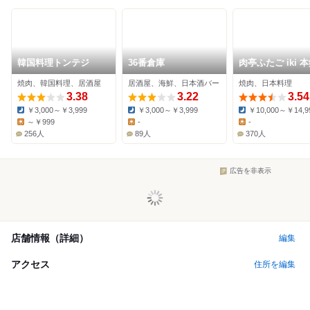
韓国料理トンテジ
36番倉庫
肉亭ふたご iki 
丁目店
焼肉、韓国料理、居酒屋
居酒屋、海鮮、日本酒バー
焼肉、日本料理
3.38
3.22
3.54
￥3,000～￥3,999
￥3,000～￥3,999
￥10,000～￥14,9
Dinner:
Dinner:
Dinner:
～￥999
-
-
Lunch:
Lunch:
Lunch:
256人
89人
370人
広告を非表示
店舗情報（詳細）
編集
アクセス
住所を編集