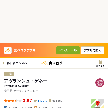
インストール
アプリで開く
春日駅グルメへ
ログイン
公式
アヴランシュ・ゲネー
(Avranches Guesnay)
春日駅/ケーキ､ チョコレート
3.87
1439
人
58635
人
￥1,000～￥1,999
￥1,000～￥1,999