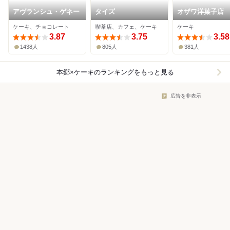
アヴランシュ・ゲネー
タイズ
オザワ洋菓子店
ケーキ、チョコレート
喫茶店、カフェ、ケーキ
ケーキ
3.87
3.75
3.58
1438人
805人
381人
本郷×ケーキ
のランキングをもっと見る
広告を非表示