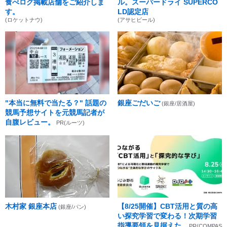
食べログ掲載店舗をご紹介しま
ル。スーパードライ SUPERCO
す。
LD認定店
(ロケットナウ)
(アサヒビール)
"本当に無料で当たる？" 話題の
銀座ごだいご
(銀座/居酒屋)
競馬予想サイトを元競馬記者が
自腹レビュー。
PR(ルーツ)
木村家 銀座本店
【8/25開催】CBT活用と質の高
(銀座/パン)
い探究学習で変わる！次期学習
指導要領を見据えた...
PR(COMPAS