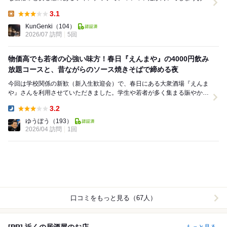
に入りのお店です。 ​毎回これ！絶品の「まぐ...
3.1
Lunch:
KunGenki
（104）
2026/07 訪問
5回
物価高でも若者の心強い味方！春日『えんまや』の4000円飲み
放題コースと、昔ながらのソース焼きそばで締める夜
今回は学校関係の新歓（新入生歓迎会）で、春日にある大衆酒場『えんま
や』さんを利用させていただきました。学生や若者が多く集まる賑やかな
宴会には、こうした気取らない雰囲気のお店が一番で...
3.2
Dinner:
ゆうぼう
（193）
2026/04 訪問
1回
口コミをもっと見る（67人）
[PR] 近くの居酒屋のお店