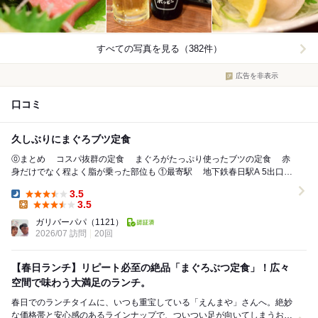
すべての写真を見る（382件）
広告を非表示
口コミ
久しぶりにまぐろブツ定食
⓪まとめ コスパ抜群の定食 まぐろがたっぷり使ったブツの定食 赤
身だけでなく程よく脂が乗った部位も ①最寄駅 地下鉄春日駅A 5出口よ
り徒歩2分（120m） ...
3.5
Dinner:
3.5
Lunch:
ガリバーパパ
（1121）
2026/07 訪問
20回
【春日ランチ】リピート必至の絶品「まぐろぶつ定食」！広々
空間で味わう大満足のランチ。
​春日でのランチタイムに、いつも重宝している「えんまや」さんへ。絶妙
な価格帯と安心感のあるラインナップで、ついつい足が向いてしまうお気