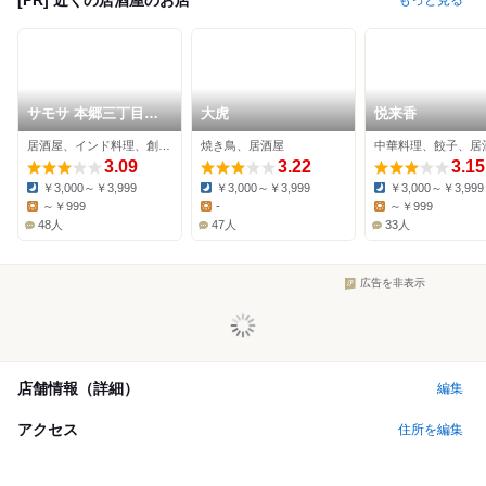
もっと見る
サモサ 本郷三丁目駅
大虎
悦来香
店
居酒屋、インド料理、創作料理
焼き鳥、居酒屋
中華料理、餃子、居
3.09
3.22
3.15
￥3,000～￥3,999
￥3,000～￥3,999
￥3,000～￥3,999
Dinner:
Dinner:
Dinner:
～￥999
-
～￥999
Lunch:
Lunch:
Lunch:
48人
47人
33人
広告を非表示
店舗情報（詳細）
編集
アクセス
住所を編集