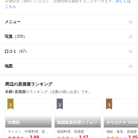
店舗会員（無料）になると、店舗情報を編集することができます。
詳しくは
こちら
メニュー
写真
（370）
口コミ
（67）
地図
周辺の居酒屋ランキング
本郷
×
居酒屋
のランキング（点数の高いお店）です。
1
2
3
本郷苑
韓国家庭料理スリョン
オサカナヤ YOSH
ラーメン、中華料理、居酒屋
韓国料理、居酒屋
海鮮、食堂、居酒屋
3.69
3.47
3.45