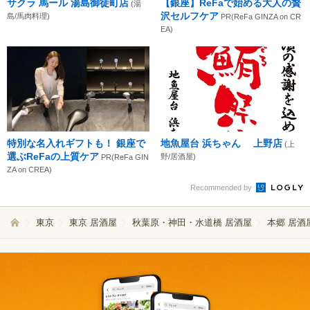
サクラ 馬ール 湯島御徒町店
【銀座】ReFaで始める大人の贅
(湯
沢セルフケア
島/馬肉料理)
PR(ReFa GINZA on CR
EA)
特別な名入れギフトも！ 銀座で
地魚屋台 浜ちゃん 上野店
(上
選ぶReFaの上質ケア
野/居酒屋)
PR(ReFa GIN
ZA on CREA)
Recommended by
東京
東京 居酒屋
秋葉原・神田・水道橋 居酒屋
本郷 居酒