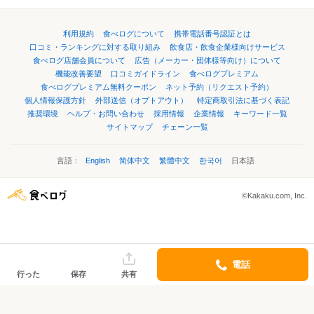
利用規約
食べログについて
携帯電話番号認証とは
口コミ・ランキングに対する取り組み
飲食店・飲食企業様向けサービス
食べログ店舗会員について
広告（メーカー・団体様等向け）について
機能改善要望
口コミガイドライン
食べログプレミアム
食べログプレミアム無料クーポン
ネット予約（リクエスト予約）
個人情報保護方針
外部送信（オプトアウト）
特定商取引法に基づく表記
推奨環境
ヘルプ・お問い合わせ
採用情報
企業情報
キーワード一覧
サイトマップ
チェーン一覧
言語：
English
简体中文
繁體中文
한국어
日本語
©Kakaku.com, Inc.
電話
行った
保存
共有