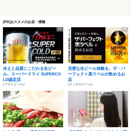
[PR]おススメのお店・情報
PR
PR
冷えと品質にこだわる生ビー
完璧な生ビール体験を。ザ・パ
ル。スーパードライ SUPERCO
ーフェクト黒ラベルが飲めるお
LD認定店
店
(アサヒビール)
(サッポロビール)