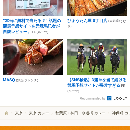
"本当に無料で当たる？" 話題の
ひょうたん屋 6丁目店
(東銀座/うな
競馬予想サイトを元競馬記者が
ぎ)
自腹レビュー。
PR(ルーツ)
MASQ
【SNS騒然】3連単を当て続ける
(銀座/フレンチ)
競馬予想サイトが異常すぎる
PR
(ルーツ)
Recommended by
東京
東京 カレー
秋葉原・神田・水道橋 カレー
神保町 カ