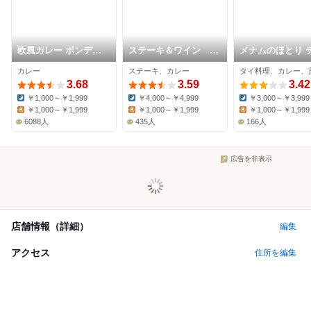
欧風カレー ボンディ
ステーキ＆ワイン 神
メナムのほとり 
神保町本店
房
ススクエア店
カレー
ステーキ、カレー
タイ料理、カレー、
3.68
3.59
3.42
￥1,000～￥1,999
￥4,000～￥4,999
￥3,000～￥3,999
Dinner:
Dinner:
Dinner:
￥1,000～￥1,999
￥1,000～￥1,999
￥1,000～￥1,999
Lunch:
Lunch:
Lunch:
6088人
435人
166人
広告を非表示
店舗情報（詳細）
編集
アクセス
住所を編集