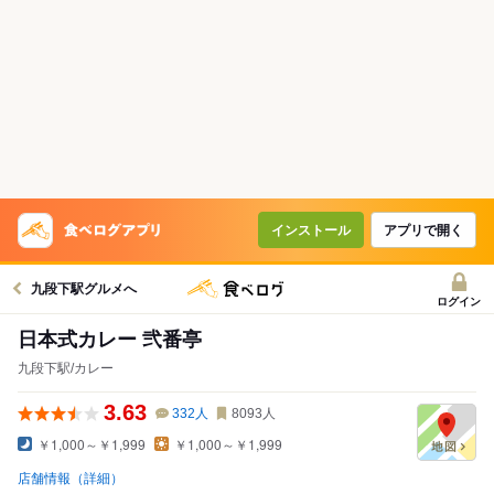
インストール
アプリで開く
九段下駅グルメへ
ログイン
日本式カレー 弐番亭
九段下駅/カレー
3.63
332
人
8093
人
￥1,000～￥1,999
￥1,000～￥1,999
店舗情報（詳細）