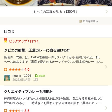
すべての写真を見る（1300件）
広告を非表示
口コミ
ピックアップ！口コミ
ジビエの衝撃、王道カレーに宿る遊び心❗❗
店名の「弐番」は、CoCo壱番屋へのリスペクトから名付けられた一軒。
ベースはあくまで「家庭で愛されるオーソドックスな日本式カレー」なが
ら、ナポリタンやオムレツなど自由度の高い組み合わせで魅せるスタイル
4.0
が特徴。 今回注文は「ジビエカレー」¥1980 まず目を奪われるのが、中
Lunch:
央に鎮座する鹿肉...
negim
（1994）
2026/05 訪問
1回
クリエイティブカレーを堪能✨
神保町駅のいつも行かない側(個人的に笑)を散策。 気になる看板を見つけ
近づいてみると、13時過ぎにも関わらず店内満席の賑わい具合のカレー
屋さんが！ メニューも気になる〜...
3.5