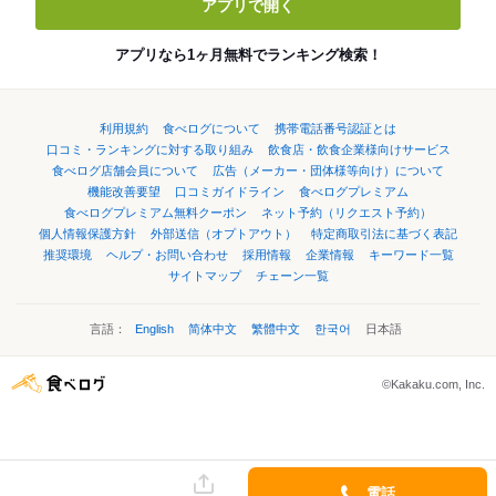
アプリで開く
アプリなら1ヶ月無料でランキング検索！
利用規約
食べログについて
携帯電話番号認証とは
口コミ・ランキングに対する取り組み
飲食店・飲食企業様向けサービス
食べログ店舗会員について
広告（メーカー・団体様等向け）について
機能改善要望
口コミガイドライン
食べログプレミアム
食べログプレミアム無料クーポン
ネット予約（リクエスト予約）
個人情報保護方針
外部送信（オプトアウト）
特定商取引法に基づく表記
推奨環境
ヘルプ・お問い合わせ
採用情報
企業情報
キーワード一覧
サイトマップ
チェーン一覧
言語：
English
简体中文
繁體中文
한국어
日本語
©Kakaku.com, Inc.
電話