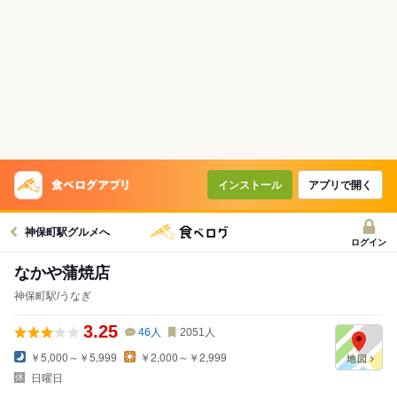
インストール
アプリで開く
神保町駅グルメへ
ログイン
なかや蒲焼店
神保町駅/うなぎ
3.25
46
人
2051
人
￥5,000～￥5,999
￥2,000～￥2,999
日曜日