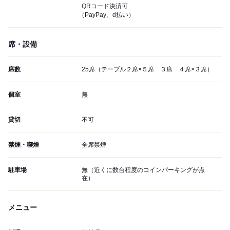
QRコード決済可
（PayPay、d払い）
席・設備
席数
25席（テーブル２席×５席 ３席 ４席×３席）
個室
無
貸切
不可
禁煙・喫煙
全席禁煙
駐車場
無（近くに数台程度のコインパーキングが点
在）
メニュー