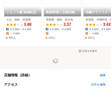
こんごう庵 神保町店
男前料理と五島列島直
沖縄クラフトビ
送の魚 神保町 無花果
琉球バル ガチマ
そば、海鮮、居酒屋
居酒屋、海鮮、焼き鳥
居酒屋、沖縄料理、
3.48
3.37
3.42
￥4,000～￥4,999
￥4,000～￥4,999
￥4,000～￥4,999
Dinner:
Dinner:
Dinner:
～￥999
-
～￥999
Lunch:
Lunch:
Lunch:
483人
154人
263人
広告を非表示
店舗情報（詳細）
編集
アクセス
住所を編集