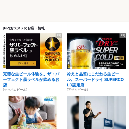
[PR]おススメのお店・情報
PR
PR
完璧な生ビール体験を。ザ・パ
冷えと品質にこだわる生ビー
ーフェクト黒ラベルが飲めるお
ル。スーパードライ SUPERCO
店
LD認定店
(サッポロビール)
(アサヒビール)