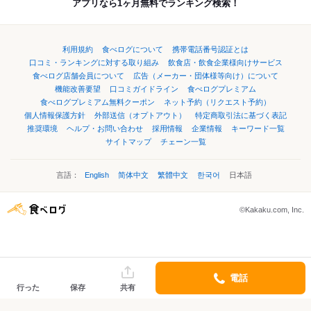
アプリなら1ヶ月無料でランキング検索！
利用規約
食べログについて
携帯電話番号認証とは
口コミ・ランキングに対する取り組み
飲食店・飲食企業様向けサービス
食べログ店舗会員について
広告（メーカー・団体様等向け）について
機能改善要望
口コミガイドライン
食べログプレミアム
食べログプレミアム無料クーポン
ネット予約（リクエスト予約）
個人情報保護方針
外部送信（オプトアウト）
特定商取引法に基づく表記
推奨環境
ヘルプ・お問い合わせ
採用情報
企業情報
キーワード一覧
サイトマップ
チェーン一覧
言語：
English
简体中文
繁體中文
한국어
日本語
©Kakaku.com, Inc.
電話
行った
保存
共有