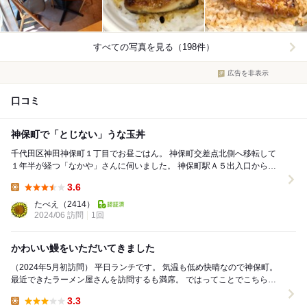
すべての写真を見る（198件）
広告を非表示
口コミ
神保町で「とじない」うな玉丼
千代田区神田神保町１丁目でお昼ごはん。 神保町交差点北側へ移転して
１年半が経つ「なかや」さんに伺いました。 神保町駅Ａ５出入口から白
山通りを北側へ進み１～２分ほど、出版...
3.6
Lunch:
たべえ
（2414）
2024/06 訪問
1回
かわいい鰻をいただいてきました
（2024年5月初訪問） 平日ランチです。 気温も低め快晴なので神保町。
最近できたラーメン屋さんを訪問するも満席。 ではってことでこちらを
訪問してみました。 鰻やさんの...
3.3