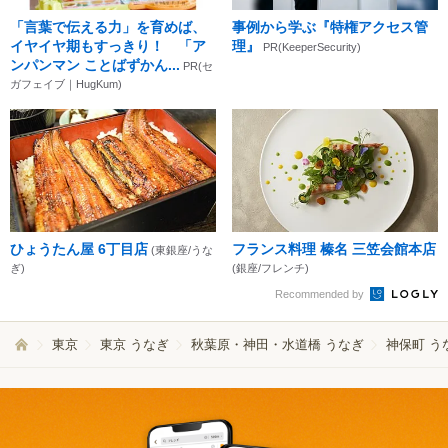
「言葉で伝える力」を育めば、
事例から学ぶ『特権アクセス管
イヤイヤ期もすっきり！ 「ア
理』
PR(KeeperSecurity)
ンパンマン ことばずかん...
PR(セ
ガフェイブ｜HugKum)
ひょうたん屋 6丁目店
フランス料理 榛名 三笠会館本店
(東銀座/うな
ぎ)
(銀座/フレンチ)
Recommended by
東京
東京 うなぎ
秋葉原・神田・水道橋 うなぎ
神保町 う