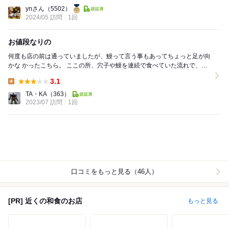
Lunch:
ynさん
（5502）
2024/05 訪問
1回
お値段なりの
何度も店の前は通っていましたが、鰻って言う事もあってちょっと足が向
かな かったこちら。 ここの所、穴子や鰻を連続で食べていた流れで、こ
こでも食べてみよかと初の 訪問です。...
3.1
Lunch:
TA・KA
（363）
2023/07 訪問
1回
口コミをもっと見る（46人）
[PR] 近くの和食のお店
もっと見る