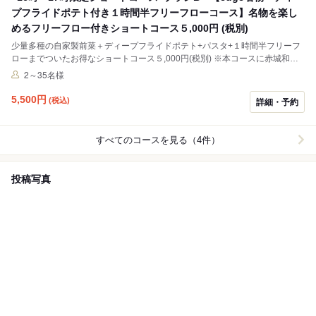
プフライドポテト付き１時間半フリーフローコース】名物を楽し
めるフリーフロー付きショートコース５,000円 (税別)
少量多種の自家製前菜＋ディープフライドポテト+パスタ+１時間半フリーフ
ローまでついたお得なショートコース５,000円(税別) ※本コースに赤城和牛
の焦がしたたきはついておりません。 ご希望のお客様は＋1,200円(税別)でお
2～35名様
楽しみいただけます。 事前にお伝えください。
5,500
円
(税込)
詳細・予約
すべてのコースを見る（4件）
投稿写真