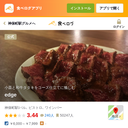
インストール
アプリで開く
神保町駅グルメへ
ログイン
公式
小皿と和牛タタキをコース仕立てに愉しむ
edge
神保町駅/バル､ ビストロ､ ワインバー
3.44
240
人
50247
人
￥6,000～￥7,999
-