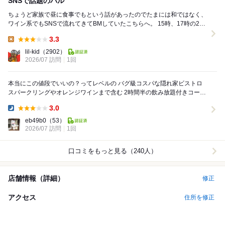
SNSで話題のバル
ちょうど家族で昼に食事でもという話があったのでたまには和ではなく、
ワイン系でもSNSで流れてきてBMしていたこちらへ。 15時、17時の2回
転。 15時の回に予約。 ...
3.3
Lunch:
lil-kid
（2902）
2026/07 訪問
1回
本当にこの値段でいいの？ってレベルの バグ級コスパな隠れ家ビストロ
スパークリングやオレンジワインまで含む 2時間半の飲み放題付きコース
が7920円 一皿一皿がテンポよく出...
3.0
Dinner:
eb49b0
（53）
2026/07 訪問
1回
口コミをもっと見る（240人）
店舗情報（詳細）
修正
アクセス
住所を修正