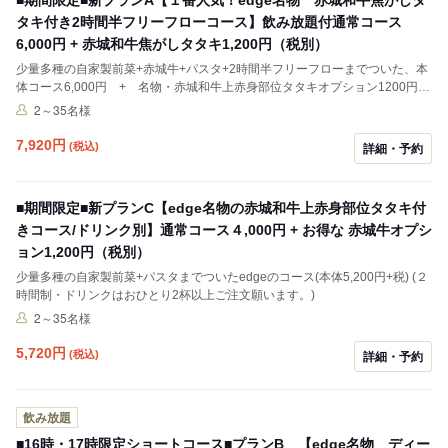
タキ付き2時間半フリーフローコース】飲み放題付通常コース
6,000円 + 赤城和牛焦がしタタキ1,200円（税別）
少量多種の自家製前菜+赤城牛+パスタ+2時間半フリーフローまでついた、本
体コース6,000円 + 名物・赤城和牛上赤身部位タタキオプション1200円
+税
2～35名様
7,920
円
(税込)
詳細・予約
■期間限定■新プランC【edge名物の赤城和牛上赤身部位タタキ付
きコース/ドリンク別】通常コース４,000円 + お得な 赤城牛オプシ
ョン1,200円（税別）
少量多種の自家製前菜+パスタまでついたedgeのコース(本体5,200円+税) (２
時間制・ドリンクはおひとり2杯以上ご注文願います。)
2～35名様
5,720
円
(税込)
詳細・予約
飲み放題
■16時・17時限定ショートコース■プランB 【edge名物 ディー