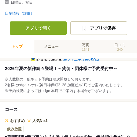
日曜日、祝日
店舗情報（詳細）
アプリで開く
アプリで保存
写真
口コミ
トップ
メニュー
1341
240
50
貯まる・使える
ディナーで人数×
pt
2026年夏の新作続々登場！～貸切・団体様ご予約受付中～
少人数様の一般ネット予約は順次開放しております。
2名様はedge ハナレ(神田神保町2ｰ28 加瀬ビル1F)でご案内いたします。
※予約状況によってはedge 本店でご案内する場合がございます。
コース
おすすめ
人気No.1
飲み放題
■期間限定■新プランA【１番人気！edge名物 赤城和牛焦がしタ