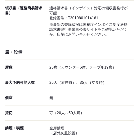
領収書（適格簡易請求
適格請求書（インボイス）対応の領収書発行が
書）
可能
登録番号：T3010801014161
※最新の登録状況は国税庁インボイス制度適格
請求書発行事業者公表サイトをご確認いただく
か、店舗にお問い合わせください。
席・設備
席数
25席（カウンター6席、テーブル19席）
最大予約可能人数
25人（着席時）、35人（立食時）
個室
無
貸切
可（20人～50人可）
禁煙・喫煙
全席禁煙
（店外灰皿設置）