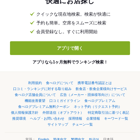
快適にお店探し
クイックな現在地検索。検索が快適に
予約も簡単。空席をスムーズに検索
会員登録なし。すぐに利用開始
アプリで開く
アプリなら1ヶ月無料でランキング検索！
利用規約
食べログについて
携帯電話番号認証とは
口コミ・ランキングに対する取り組み
飲食店・飲食企業様向けサービス
食べログ店舗会員について
広告（メーカー・団体様等向け）について
機能改善要望
口コミガイドライン
食べログプレミアム
食べログプレミアム無料クーポン
ネット予約（リクエスト予約）
個人情報保護方針
外部送信（オプトアウト）
特定商取引法に基づく表記
推奨環境
ヘルプ・お問い合わせ
採用情報
企業情報
キーワード一覧
サイトマップ
チェーン一覧
言語：
English
简体中文
繁體中文
한국어
日本語