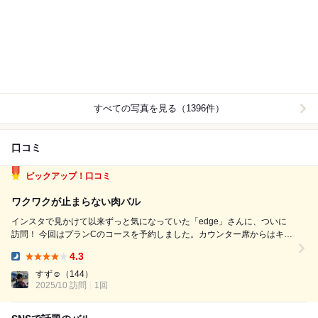
すべての写真を見る（1396件）
口コミ
ピックアップ！口コミ
ワクワクが止まらない肉バル
インスタで見かけて以来ずっと気になっていた「edge」さんに、ついに
訪問！ 今回はプランCのコースを予約しました。カウンター席からはキッ
チンの様子がよく見えて、シェフの手さばきに見とれながら「次は何が来
4.3
るんだろう」と終始ワクワクが止まりません 目でも楽しめる素敵な時間
Dinner:
でした。 コース内容 ...
すず︎☺︎
（144）
2025/10 訪問
1回