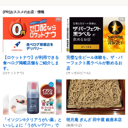
[PR]おススメのお店・情報
PR
PR
【ロケットナウ】が利用できる
完璧な生ビール体験を。ザ・パ
食べログ掲載店舗をご紹介しま
ーフェクト黒ラベルが飲めるお
す。
店
(ロケットナウ)
(サッポロビール)
「イソジン®クリアうがい薬」と
明月庵 ぎんざ 田中屋 銀座本店
いっしょに「うがいパワー」で
(銀座/そば)