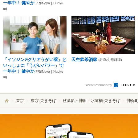
一年中！ 健やか
PR(iNova｜Hugku
m)
「イソジン®クリアうがい薬」と
天空飲茶酒家
(銀座/中華料理)
いっしょに「うがいパワー」で
一年中！ 健やか
PR(iNova｜Hugku
m)
Recommended by
東京
東京 焼きそば
秋葉原・神田・水道橋 焼きそば
神保町