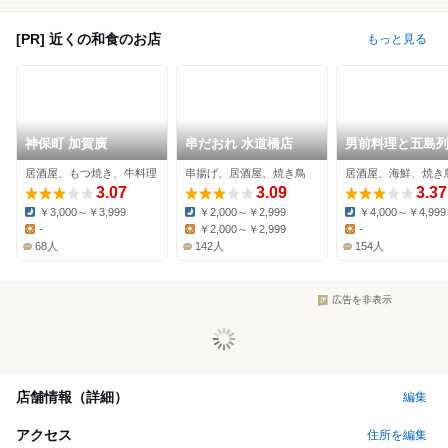
[PR] 近くの和食のお店
もっと見る
神保町 加賀廣
串だおれ 水道橋店
男前料理と五島
送の魚 神保町 無
居酒屋、もつ焼き、牛料理
串揚げ、居酒屋、焼き鳥
居酒屋、海鮮、焼き
3.07
3.09
3.37
￥3,000～￥3,999
￥2,000～￥2,999
￥4,000～￥4,999
Dinner:
Dinner:
Dinner:
-
￥2,000～￥2,999
-
Lunch:
Lunch:
Lunch:
68人
142人
154人
広告を非表示
店舗情報（詳細）
編集
アクセス
住所を編集