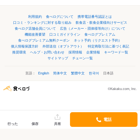
利用規約
食べログについて
携帯電話番号認証とは
口コミ・ランキングに対する取り組み
飲食店・飲食企業様向けサービス
食べログ店舗会員について
広告（メーカー・団体様等向け）について
機能改善要望
口コミガイドライン
食べログプレミアム
食べログプレミアム無料クーポン
ネット予約（リクエスト予約）
個人情報保護方針
外部送信（オプトアウト）
特定商取引法に基づく表記
推奨環境
ヘルプ・お問い合わせ
採用情報
企業情報
キーワード一覧
サイトマップ
チェーン一覧
言語：
English
简体中文
繁體中文
한국어
日本語
©Kakaku.com, Inc.
電話
行った
保存
共有