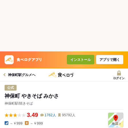
インストール
アプリで開く
神保町駅グルメへ
ログイン
公式
神保町 やきそば みかさ
神保町駅/焼きそば
3.49
1762
人
95792
人
～￥999
～￥999