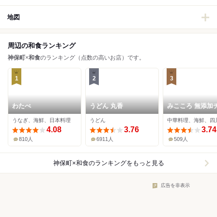
地図
周辺の和食ランキング
神保町
×
和食
のランキング（点数の高いお店）です。
1
2
3
わたべ
うどん 丸香
みこころ 無添加
イナ935
うなぎ、海鮮、日本料理
うどん
中華料理、海鮮、四
4.08
3.76
3.74
810人
6911人
509人
神保町×和食
のランキングをもっと見る
広告を非表示