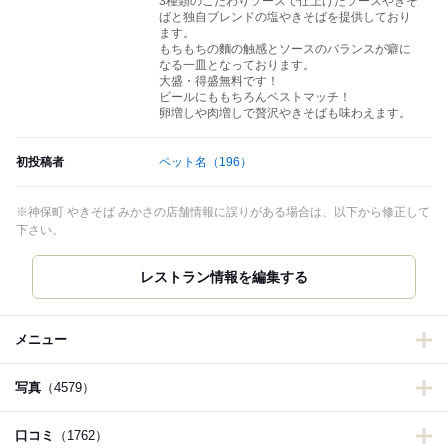
3種類のこだわりソースで仕上げたソースやきそ
ばと独自ブレンドの塩やきそばを提供しており
ます。
もちもちの麵の触感とソースのバランスが癖に
なる一皿となっております。
大盛・得盛無料です！
ビールにももちろんベストマッチ！
卵増しや肉増しで贅沢やきそばも味わえます。
初投稿者
ペット名
（196）
※神保町 やきそば みかさの店舗情報に誤りがある場合は、以下から修正して
下さい。
レストラン情報を編集する
メニュー
写真
（4579）
口コミ
（1762）