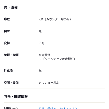
席・設備
席数
9席（カウンター席のみ）
個室
無
貸切
不可
禁煙・喫煙
全席禁煙
（プルームテックは喫煙可）
駐車場
無
空間・設備
カウンター席あり
特徴・関連情報
利用シーン
家族・子供と
知人・友人と