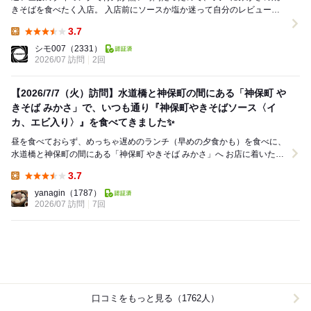
きそばを食べたく入店。 入店前にソースか塩か迷って自分のレビューを
見返したら、 ソースは途中で飽きると書...
3.7
Lunch:
シモ007
（2331）
2026/07 訪問
2回
【2026/7/7（火）訪問】水道橋と神保町の間にある「神保町 や
きそば みかさ」で、いつも通り『神保町やきそばソース〈イ
カ、エビ入り〉』を食べてきました✨
昼を食べておらず、めっちゃ遅めのランチ（早めの夕食かも）を食べに、
水道橋と神保町の間にある「神保町 やきそば みかさ」へ お店に着いたの
は、16:17 お客様は、お一人...
3.7
Lunch:
yanagin
（1787）
2026/07 訪問
7回
口コミをもっと見る（1762人）