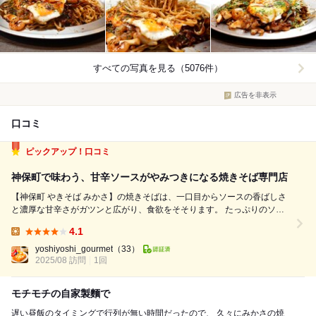
すべての写真を見る（5076件）
広告を非表示
口コミ
ピックアップ！口コミ
神保町で味わう、甘辛ソースがやみつきになる焼きそば専門店
【神保町 やきそば みかさ】の焼きそばは、一口目からソースの香ばしさ
と濃厚な甘辛さがガツンと広がり、食欲をそそります。 たっぷりのソー
スがもちもちした自家製平打ち麺にしっかり絡みつき、麺そのもののコシ
4.1
と食感の良さが際立っています。 豚バラ肉はカリッと焼かれていて旨み
Lunch:
が強く、半熟のたまごが全体をま...
yoshiyoshi_gourmet
（33）
2025/08 訪問
1回
モチモチの自家製麵で
遅い昼飯のタイミングで行列が無い時間だったので、 久々にみかさの焼