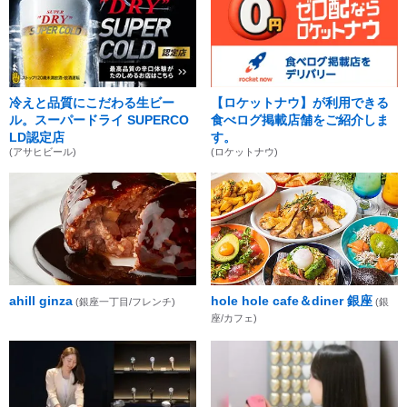
冷えと品質にこだわる生ビー
【ロケットナウ】が利用できる
ル。スーパードライ SUPERCO
食べログ掲載店舗をご紹介しま
LD認定店
す。
(アサヒビール)
(ロケットナウ)
ahill ginza
hole hole cafe＆diner 銀座
(銀座一丁目/フレンチ)
(銀
座/カフェ)