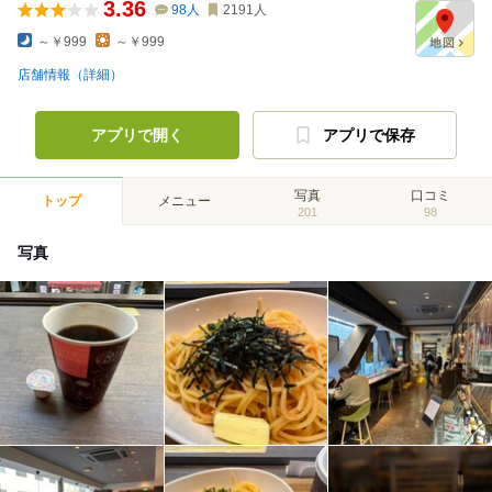
3.36
98
人
2191
人
～￥999
～￥999
店舗情報（詳細）
アプリで開く
アプリで保存
写真
口コミ
トップ
メニュー
201
98
写真