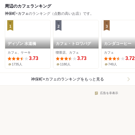
周辺のカフェランキング
神保町
×
カフェ
のランキング（点数の高いお店）です。
1
2
3
ディゾン 水道橋
カフェ・トロワバグ
カンダコーヒー
カフェ、ケーキ
喫茶店、カフェ
カフェ
3.73
3.73
3.72
1735人
1180人
749人
神保町×カフェ
のランキングをもっと見る
広告を非表示