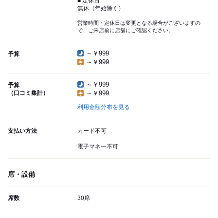
■ 定休日
無休（年始除く）
営業時間・定休日は変更となる場合がございますの
で、ご来店前に店舗にご確認ください。
～￥999
予算
～￥999
～￥999
予算
（口コミ集計）
～￥999
利用金額分布を見る
支払い方法
カード不可
電子マネー不可
席・設備
席数
30席