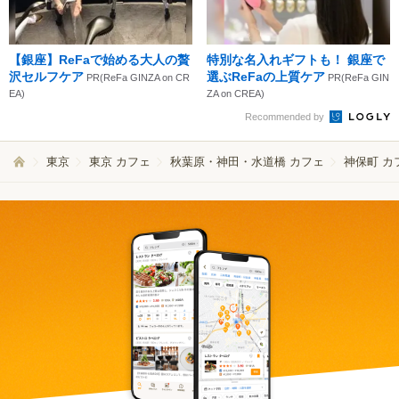
【銀座】ReFaで始める大人の贅
特別な名入れギフトも！ 銀座で
沢セルフケア
選ぶReFaの上質ケア
PR(ReFa GINZA on CR
PR(ReFa GIN
EA)
ZA on CREA)
Recommended by
東京
東京 カフェ
秋葉原・神田・水道橋 カフェ
神保町 カ