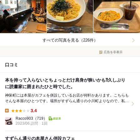
すべての写真を見る（226件）
広告を非表示
口コミ
本を持って入らないとちょっとだけ肩身が狭いかも⁈久しぶり
に読書家に囲まれたひと時でした。
神保町には本屋がカフェを併設しているお店が何軒かあります。こちらも
そんな本屋のひとつです。場所がすずらん通りの小川町よりなので、私は
あまり通ることがないのですが、所用でここまで出た...
3.4
Lunch:
Racco903
（719）
2023/06 訪問
1回
すずらん通りの本屋さん併設カフェ