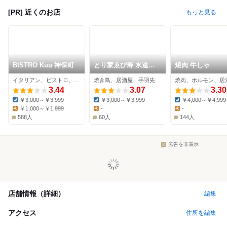
[PR] 近くのお店
もっと見る
BISTRO Kuu 神保町
とり家ゑび寿 水道橋
焼肉 牛しゃ
店
イタリアン、ビストロ、バル
焼き鳥、居酒屋、手羽先
焼肉、ホルモン、居
3.44
3.07
3.30
￥3,000～￥3,999
￥3,000～￥3,999
￥4,000～￥4,999
Dinner:
Dinner:
Dinner:
￥1,000～￥1,999
-
-
Lunch:
Lunch:
Lunch:
588人
60人
144人
広告を非表示
店舗情報（詳細）
編集
アクセス
住所を編集