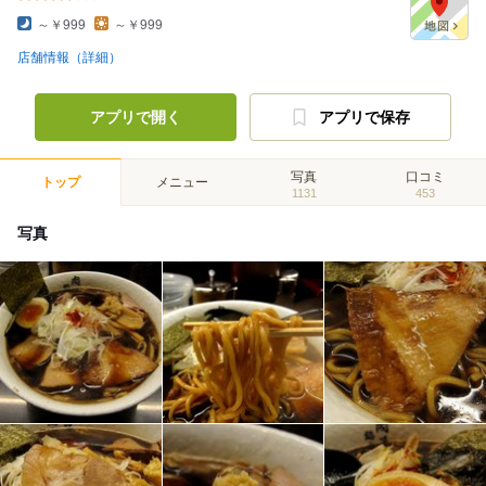
～￥999
～￥999
店舗情報（詳細）
アプリで開く
アプリで保存
写真
口コミ
トップ
メニュー
1131
453
写真