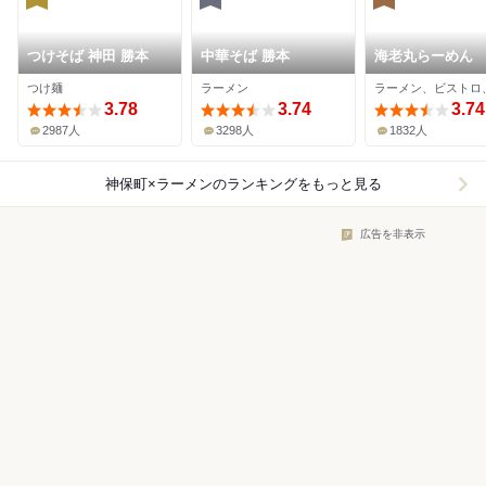
つけそば 神田 勝本
中華そば 勝本
海老丸らーめん
つけ麺
ラーメン
ラーメン、ビストロ
3.78
3.74
3.74
2987人
3298人
1832人
神保町×ラーメン
のランキングをもっと見る
広告を非表示