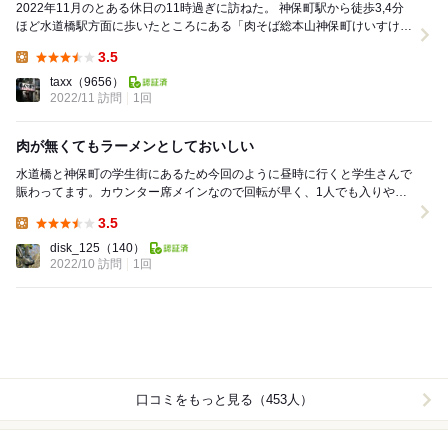
2022年11月のとある休日の11時過ぎに訪ねた。 神保町駅から徒歩3,4分
ほど水道橋駅方面に歩いたところにある「肉そば総本山神保町けいすけ
神保町店」。 程好い広さの...
3.5
Lunch:
taxx
（9656）
2022/11 訪問
1回
肉が無くてもラーメンとしておいしい
水道橋と神保町の学生街にあるため今回のように昼時に行くと学生さんで
賑わってます。カウンター席メインなので回転が早く、1人でも入りやす
いです。 肉そば一本勝負かと思いきや醤油味...
3.5
Lunch:
disk_125
（140）
2022/10 訪問
1回
口コミをもっと見る（453人）