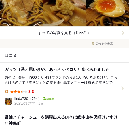
すべての写真を見る（1255件）
広告を非表示
口コミ
ガッツリ系と思いきや、あっさりペロリと食べられました
肉そば 醤油 ¥900 けいすけブランドのお店はいろいろあるけど、こち
らは店名にて「肉そば」と名乗る通り基本メニューは肉そば 肉そばでも
醤油、味噌、塩、背脂の4種類 他に...
3.6
Lunch:
linda730
（794）
2023/03 訪問
1回
醤油とチャーシューを満喫出来る肉そば総本山神保町けいすけ
@神保町