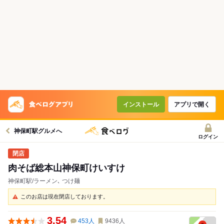
インストール
アプリで開く
神保町駅グルメへ
ログイン
肉そば総本山神保町けいすけ
神保町駅/ラーメン､ つけ麺
このお店は現在閉店しております。
3.54
453
人
9436
人