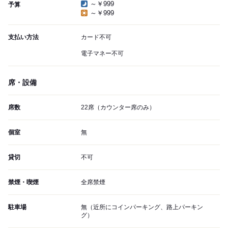
～￥999
予算
～￥999
支払い方法
カード不可
電子マネー不可
席・設備
席数
22席（カウンター席のみ）
個室
無
貸切
不可
禁煙・喫煙
全席禁煙
駐車場
無（近所にコインパーキング、路上パーキン
グ）