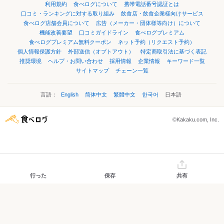
利用規約
食べログについて
携帯電話番号認証とは
口コミ・ランキングに対する取り組み
飲食店・飲食企業様向けサービス
食べログ店舗会員について
広告（メーカー・団体様等向け）について
機能改善要望
口コミガイドライン
食べログプレミアム
食べログプレミアム無料クーポン
ネット予約（リクエスト予約）
個人情報保護方針
外部送信（オプトアウト）
特定商取引法に基づく表記
推奨環境
ヘルプ・お問い合わせ
採用情報
企業情報
キーワード一覧
サイトマップ
チェーン一覧
言語：
English
简体中文
繁體中文
한국어
日本語
©Kakaku.com, Inc.
行った
保存
共有