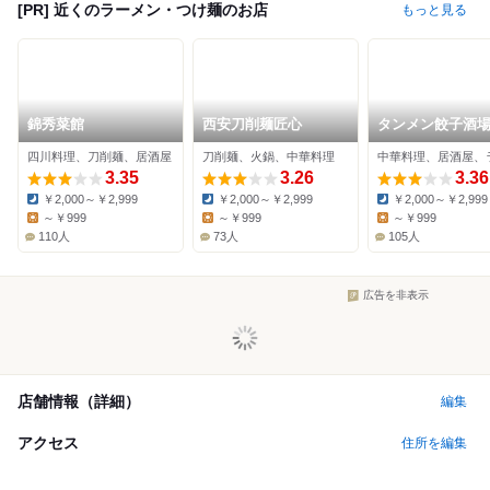
[PR] 近くのラーメン・つけ麺のお店
もっと見る
錦秀菜館
西安刀削麺匠心
タンメン餃子酒場
正
四川料理、刀削麺、居酒屋
刀削麺、火鍋、中華料理
3.35
3.26
3.36
￥2,000～￥2,999
￥2,000～￥2,999
￥2,000～￥2,999
Dinner:
Dinner:
Dinner:
～￥999
～￥999
～￥999
Lunch:
Lunch:
Lunch:
110人
73人
105人
広告を非表示
店舗情報（詳細）
編集
アクセス
住所を編集