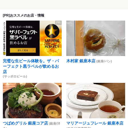
[PR]おススメのお店・情報
PR
完璧な生ビール体験を。ザ・パ
木村家 銀座本店
(銀座/パン)
ーフェクト黒ラベルが飲めるお
店
(サッポロビール)
つばめグリル 銀座コア店
マリアージュフレール 銀座本店
(銀座/洋