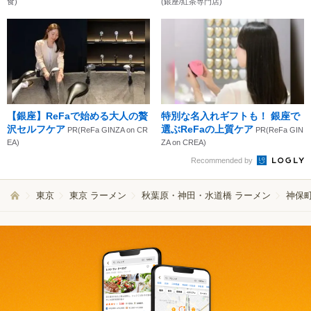
食)
(銀座/紅茶専門店)
【銀座】ReFaで始める大人の贅
特別な名入れギフトも！ 銀座で
沢セルフケア
選ぶReFaの上質ケア
PR(ReFa GINZA on CR
PR(ReFa GIN
EA)
ZA on CREA)
Recommended by
東京
東京 ラーメン
秋葉原・神田・水道橋 ラーメン
神保町