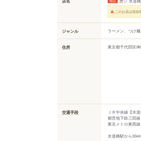
店名
虎ジ 水道
閉店
このお店は現在
ラーメン、つけ麺
ジャンル
東京都
千代田区
神
住所
ＪＲ中央線【水道
交通手段
都営地下鉄三田線
東京メトロ東西線
水道橋駅から304