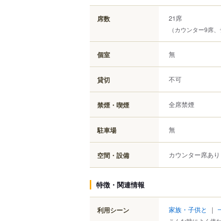
21席
席数
（カウンター9席、
無
個室
不可
貸切
全席禁煙
禁煙・喫煙
無
駐車場
カウンター席あり
空間・設備
特徴・関連情報
家族・子供と
｜
利用シーン
こんな時によく使