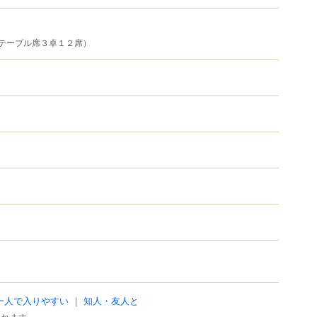
テーブル席３卓１２席）
一人で入りやすい
｜
知人・友人と
われます。