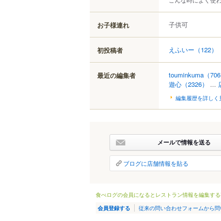
子供可
お子様連れ
えふいー
（122）
初投稿者
touminkuma
（70
最近の編集者
遊心
（2326）
...
編集履歴を詳しく
メールで情報を送る
ブログに店舗情報を貼る
食べログの会員になるとレストラン情報を編集する
従来の問い合わせフォームから問
会員登録する