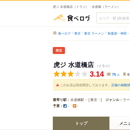
虎ジ 水道橋店（トラジ） - 水道橋（ラーメン）
食べログ
食べログ
東京
東京 ラーメン
秋葉原・神田・
閉店
虎ジ 水道橋店
（トラジ）
3.14
75
人
6
このお店は現在閉店しております。
店舗の掲載
最寄り駅：
水道橋駅
[
東京
]
ジャンル：
ラー
予算：
-
-
トップ
メニ