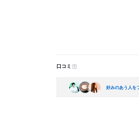
口コミ
？
好みのあう人を