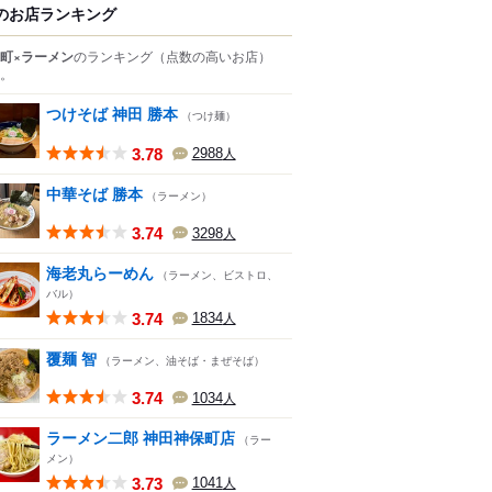
のお店ランキング
町×ラーメン
のランキング
（点数の高いお店）
。
つけそば 神田 勝本
（つけ麺）
3.78
2988
人
中華そば 勝本
（ラーメン）
3.74
3298
人
海老丸らーめん
（ラーメン、ビストロ、
バル）
3.74
1834
人
覆麺 智
（ラーメン、油そば・まぜそば）
3.74
1034
人
ラーメン二郎 神田神保町店
（ラー
メン）
3.73
1041
人