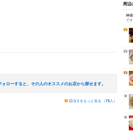
周辺
神保
です
1
2
3
フォローすると、その人のオススメのお店から探せます。
4
口コミ
をもっと見る （
75
人）
5