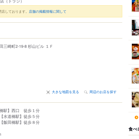
橋店
（トラジ）
閉店しております。
店舗の掲載情報に関して
田三崎町
2-19-8
杉山ビル １Ｆ
大きな地図を見る
周辺のお店を探す
橋駅】西口 徒歩１分
【水道橋駅】徒歩５分
【飯田橋駅】徒歩８分
食べ
m