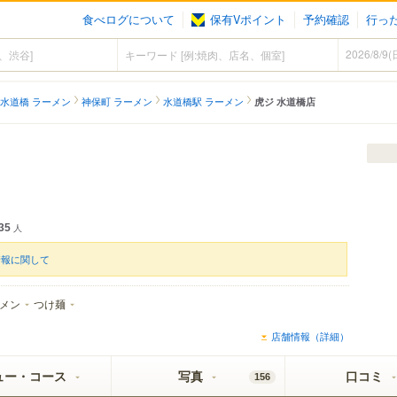
食べログについて
保有Vポイント
予約確認
行っ
水道橋 ラーメン
神保町 ラーメン
水道橋駅 ラーメン
虎ジ 水道橋店
35
人
情報に関して
メン
つけ麺
店舗情報（詳細）
ュー・コース
写真
口コミ
156